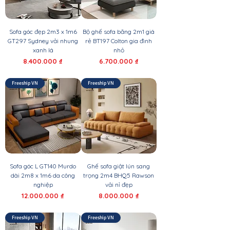
Sofa góc đẹp 2m3 x 1m6
Bộ ghế sofa băng 2m1 giá
GT297 Sydney vải nhung
rẻ BT197 Colton gia đình
xanh lá
nhỏ
Giá
Giá
8.400.000 ₫
6.700.000 ₫
Freeship VN
Freeship VN
Sofa góc L GT140 Murdo
Ghế sofa giật lún sang
dài 2m8 x 1m6 da công
trọng 2m4 BHQ5 Rawson
nghiệp
vải nỉ đẹp
Giá
Giá
12.000.000 ₫
8.000.000 ₫
Freeship VN
Freeship VN