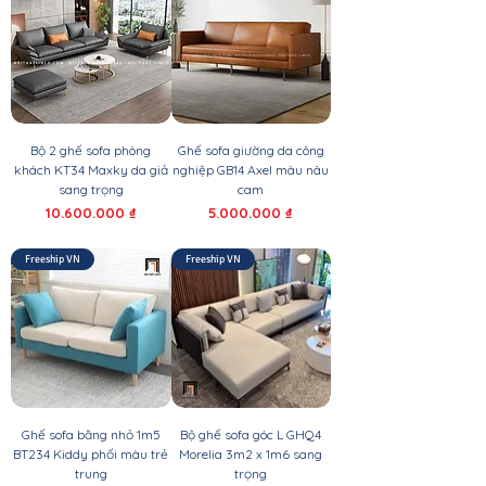
Bộ 2 ghế sofa phòng
Ghế sofa giường da công
khách KT34 Maxky da giả
nghiệp GB14 Axel màu nâu
sang trọng
cam
Giá
Giá
10.600.000 ₫
5.000.000 ₫
Freeship VN
Freeship VN
Ghế sofa băng nhỏ 1m5
Bộ ghế sofa góc L GHQ4
BT234 Kiddy phối màu trẻ
Morelia 3m2 x 1m6 sang
trung
trọng