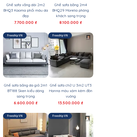
Ghế sofa văng dài 2m2
Ghế sofa băng 2m4
BHQ3 Kaoma phối màu da
BHQ29 Morelia phòng
đẹp
khách sang trọng
Giá
Giá
7.700.000 ₫
8.100.000 ₫
Freeship VN
Freeship VN
Ghế sofa băng da giả 2m1
Ghế sofa chữ U 3m2 UT3
BT188 Sken kiểu dáng
Hanna màu xám kèm đôn
sang trọng
vuông
Giá
Giá
6.600.000 ₫
13.500.000 ₫
Freeship VN
Freeship VN