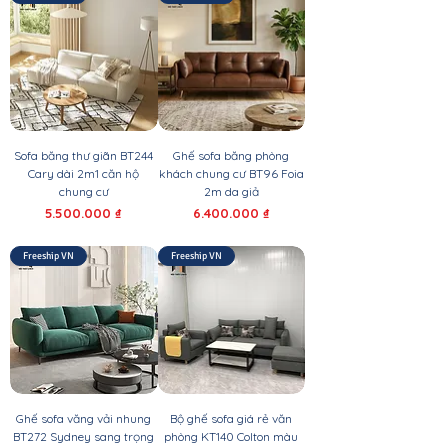
Sofa băng thư giãn BT244
Ghế sofa băng phòng
Cary dài 2m1 căn hộ
khách chung cư BT96 Foia
chung cư
2m da giả
Giá
Giá
5.500.000 ₫
6.400.000 ₫
Freeship VN
Freeship VN
Ghế sofa văng vải nhung
Bộ ghế sofa giá rẻ văn
BT272 Sydney sang trọng
phòng KT140 Colton màu