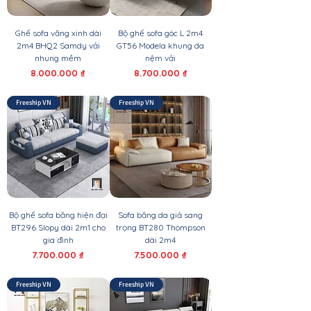
Ghế sofa văng xinh dài
Bộ ghế sofa góc L 2m4
2m4 BHQ2 Samdy vải
GT56 Modela khung da
nhung mềm
nệm vải
Giá
Giá
8.000.000 ₫
8.700.000 ₫
Freeship VN
Freeship VN
Bộ ghế sofa băng hiện đại
Sofa băng da giả sang
BT296 Slopy dài 2m1 cho
trọng BT280 Thompson
gia đình
dài 2m4
Giá
Giá
7.700.000 ₫
7.500.000 ₫
Freeship VN
Freeship VN