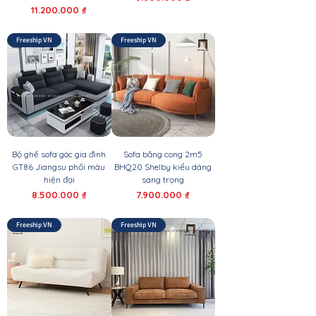
Giá
11.200.000 ₫
Freeship VN
Freeship VN
Bộ ghế sofa góc gia đình
Sofa băng cong 2m5
GT86 Jiangsu phối màu
BHQ20 Shelby kiểu dáng
hiện đại
sang trọng
Giá
Giá
8.500.000 ₫
7.900.000 ₫
Freeship VN
Freeship VN