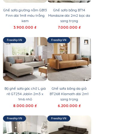
Ghế sofa giường nằm GB13
Ghế sofa băng BT14
Finn dài 1m8 màu trắng
Mondazie dài 2m2 bọc da
kem
sang trọng
Giá
Giá
3.900.000 ₫
7.000.000 ₫
Freeship VN
Freeship VN
Bộ ghế sofa góc chữ L giá
Ghế sofa băng da giả
rẻ GT254 Joblin 2m3 x
BT268 Klamath dài 2m1
1m6 nhỏ
sang trọng
Giá
Giá
8.000.000 ₫
6.200.000 ₫
Freeship VN
Freeship VN