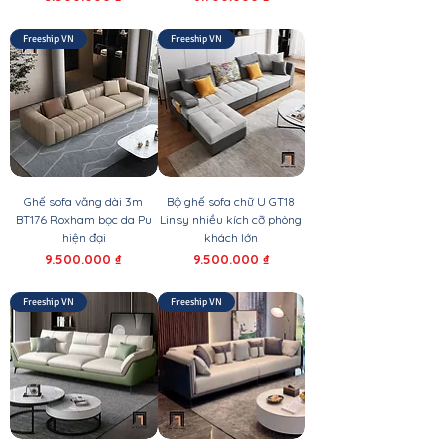
Freeship VN
Freeship VN
Ghế sofa văng dài 3m
Bộ ghế sofa chữ U GT18
BT176 Roxham bọc da Pu
Linsy nhiều kích cỡ phòng
hiện đại
khách lớn
Giá
Giá
9.500.000 ₫
9.500.000 ₫
Freeship VN
Freeship VN