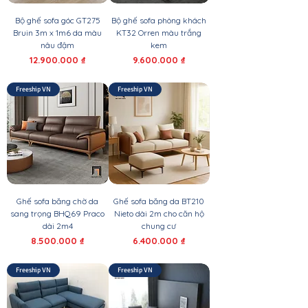
Bộ ghế sofa góc GT275
Bộ ghế sofa phòng khách
Bruin 3m x 1m6 da màu
KT32 Orren màu trắng
nâu đậm
kem
Giá
Giá
12.900.000 ₫
9.600.000 ₫
Freeship VN
Freeship VN
Ghế sofa băng chờ da
Ghế sofa băng da BT210
sang trọng BHQ69 Praco
Nieto dài 2m cho căn hộ
dài 2m4
chung cư
Giá
Giá
8.500.000 ₫
6.400.000 ₫
Freeship VN
Freeship VN