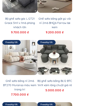
Bộ ghế sofa góc L GT21
Ghế sofa băng gật gù vải
Grace 3m1 x 1m6 phòng
nỉ 2m6 BHQ6 Farrow be
khách lớn
kem
Giá
Giá
9.700.000 ₫
9.200.000 ₫
Freeship VN
Freeship VN
Ghế sofa băng nỉ 2m6
Bộ ghế sofa băng BL12 BTC
BT270 Muranso màu kem
1m9 xám lông chuột giá rẻ
trang trí
Giá
5.000.000 ₫
Giá
7.700.000 ₫
Freeship VN
Freeship VN