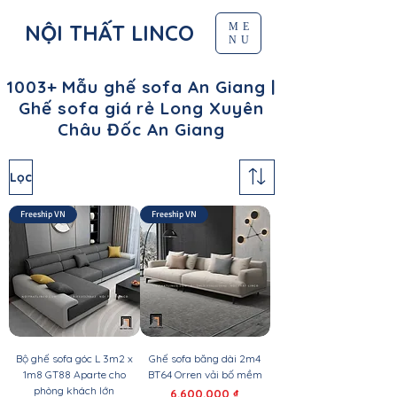
NỘI THẤT LINCO
ME
NU
1003+ Mẫu ghế sofa An Giang |
Ghế sofa giá rẻ Long Xuyên
Châu Đốc An Giang
Lọc
Freeship VN
Freeship VN
Bộ ghế sofa góc L 3m2 x
Ghế sofa băng dài 2m4
1m8 GT88 Aparte cho
BT64 Orren vải bố mềm
phòng khách lớn
Giá
6.600.000 ₫