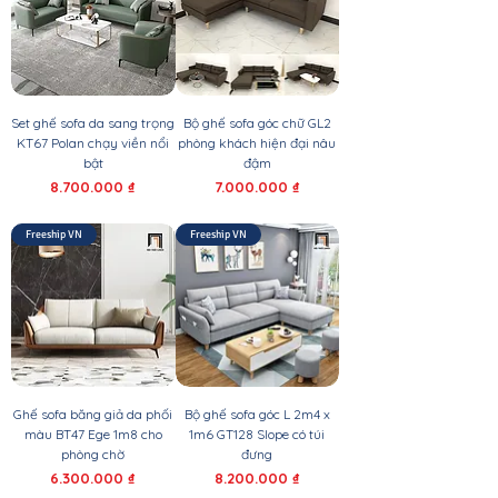
Set ghế sofa da sang trọng
Bộ ghế sofa góc chữ GL2
KT67 Polan chạy viền nổi
phòng khách hiện đại nâu
bật
đậm
Giá
Giá
8.700.000 ₫
7.000.000 ₫
Freeship VN
Freeship VN
Ghế sofa băng giả da phối
Bộ ghế sofa góc L 2m4 x
màu BT47 Ege 1m8 cho
1m6 GT128 Slope có túi
phòng chờ
đưng
Giá
Giá
6.300.000 ₫
8.200.000 ₫