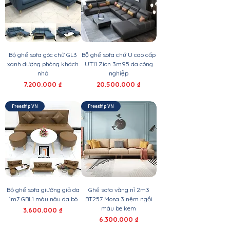
Bộ ghế sofa góc chữ GL3
Bộ ghế sofa chữ U cao cấp
xanh dương phòng khách
UT11 Zion 3m95 da công
nhỏ
nghiệp
Giá
Giá
7.200.000 ₫
20.500.000 ₫
Freeship VN
Freeship VN
Bộ ghế sofa giường giả da
Ghế sofa văng nỉ 2m3
1m7 GBL1 màu nâu da bò
BT257 Mosa 3 nệm ngồi
màu be kem
Giá
3.600.000 ₫
Giá
6.300.000 ₫