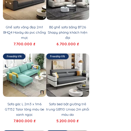
Ghế sofa văng đẹp 2m1
Bộ ghế sofa băng BT26
BHQ4 Haxby da pvc chống
Shapy phòng khách hiện
mực
đại
Giá
Giá
7.700.000 ₫
6.700.000 ₫
Freeship VN
Freeship VN
Sofa góc L 2m3 x 1m6
Sofa bed bật giường trẻ
GT152 Talor tông màu be
trung GB110 Uniao 2m phối
xanh ngọc
màu da
Giá
Giá
7.800.000 ₫
5.200.000 ₫