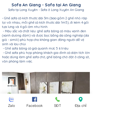
Sofa An Giang - Sofa tại An Giang
Sofa tp Long Xuyên - Sofa ở Long Xuyên An Giang
- Ghế sofa có kích thước dài 3m (bao gồm 2 ghế nhỏ ráp
lại với nhau, mỗi ghế có kích thước dài 1m5), đi kèm 4 gối
tựa lưng và 4 gối ôm như hình.
- Màu sắc và chất liệu: ghế sofa băng có màu xanh đen
(xanh dương đậm) và được bọc bằng da công nghiệp (da
giả - simili) phù hợp cho không gian đông người dễ vệ
sinh và lau chùi
- Ghế sofa băng có giá quanh mức 5 6 triệu
- Ghế sofa phù hợp phòng khách gia đình có diện tích lớn
hoặc dùng làm ghế sofa chờ, ghế băng chờ đặt ở công sở,
văn phòng làm việc.
Zalo
Facebook
SĐT
Địa chỉ