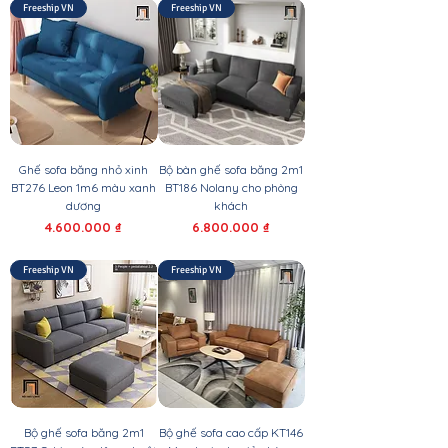
Freeship VN
Freeship VN
Ghế sofa băng nhỏ xinh
Bộ bàn ghế sofa băng 2m1
BT276 Leon 1m6 màu xanh
BT186 Nolany cho phòng
dương
khách
Giá
Giá
4.600.000 ₫
6.800.000 ₫
Freeship VN
Freeship VN
Bộ ghế sofa băng 2m1
Bộ ghế sofa cao cấp KT146