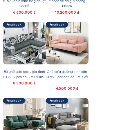
BT57 Cobin xám lông chuột
Mondazie da giả phòng
vải bố
khách
Giá
Giá
6.600.000 ₫
10.200.000 ₫
Freeship VN
Freeship VN
Bộ ghế sofa góc L gia đình
Ghế sofa giường xinh xắn
GT79 Slipco dài 2m4 x 1m6
GB59 Sheridan dài 1m9 vải
nỉ
Giá
8.900.000 ₫
Giá
4.500.000 ₫
Freeship VN
Freeship VN