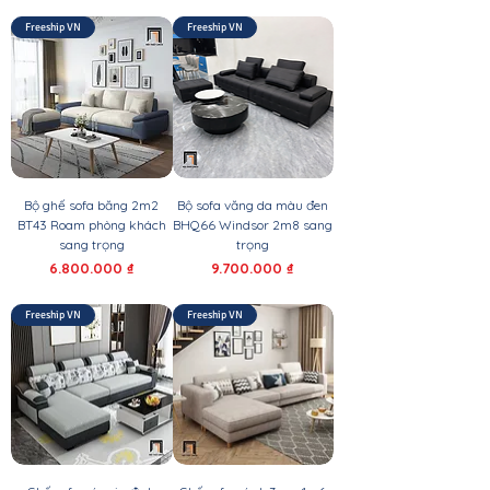
Freeship VN
Freeship VN
Bộ ghế sofa băng 2m2
Bộ sofa văng da màu đen
BT43 Roam phòng khách
BHQ66 Windsor 2m8 sang
sang trọng
trọng
Giá
Giá
6.800.000 ₫
9.700.000 ₫
Freeship VN
Freeship VN