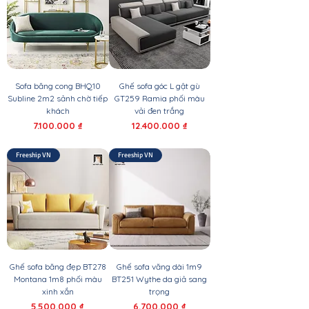
Sofa băng cong BHQ10
Ghế sofa góc L gật gù
Subline 2m2 sảnh chờ tiếp
GT259 Ramia phối màu
khách
vải đen trắng
Giá
Giá
7.100.000 ₫
12.400.000 ₫
Freeship VN
Freeship VN
Ghế sofa băng đẹp BT278
Ghế sofa văng dài 1m9
Montana 1m8 phối màu
BT251 Wythe da giả sang
xinh xắn
trọng
Giá
Giá
5.500.000 ₫
6.700.000 ₫