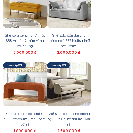
Ghế sofa bench chữ nhật
Ghế sofa đôn dài cho
SB8 Arlo 1m2 màu vàng
phòng ngủ SB7 Mylisa 1m3
vải nhung
màu xám
Giá
Giá
2.000.000 ₫
2.000.000 ₫
Freeship VN
Freeship VN
Ghế sofa đôn dài chữ U
Ghế sofa bench cho phòng
SB6 Steven 1m2 màu cam
ngủ SB5 Celine dài 1m3 vải
vải nỉ
nỉ
Giá
Giá
1.800.000 ₫
2.500.000 ₫