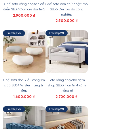
Ghế sofa văng chờ tân cổ
Ghế sofa đôn chữ nhật 1m5
điển SB37 Clomore dài 1m5
SB35 Durrow da công
nghiệp
Giá
2.900.000 ₫
Giá
2.500.000 ₫
Freeship VN
Freeship VN
Ghế sofa đôn kiểu cong 1m
Sofa văng chờ cho tiệm
x 55 SB34 Wister trang trí
shop SB33 Hon 1m4 xám
đẹp
trắng nỉ
Giá
Giá
1.600.000 ₫
2.700.000 ₫
Freeship VN
Freeship VN