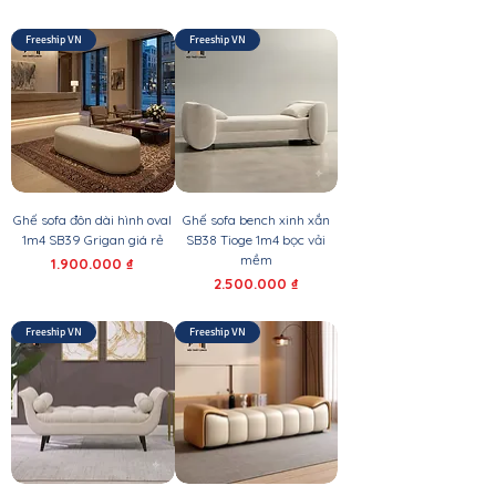
Freeship VN
Freeship VN
Ghế sofa đôn dài hình oval
Ghế sofa bench xinh xắn
1m4 SB39 Grigan giá rẻ
SB38 Tioge 1m4 bọc vải
mềm
Giá
1.900.000 ₫
Giá
2.500.000 ₫
Freeship VN
Freeship VN