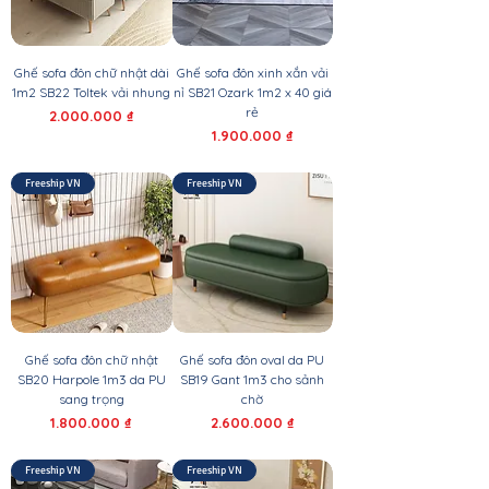
Ghế sofa đôn chữ nhật dài
Ghế sofa đôn xinh xắn vải
1m2 SB22 Toltek vải nhung
nỉ SB21 Ozark 1m2 x 40 giá
rẻ
Giá
2.000.000 ₫
Giá
1.900.000 ₫
Freeship VN
Freeship VN
Ghế sofa đôn chữ nhật
Ghế sofa đôn oval da PU
SB20 Harpole 1m3 da PU
SB19 Gant 1m3 cho sảnh
sang trọng
chờ
Giá
Giá
1.800.000 ₫
2.600.000 ₫
Freeship VN
Freeship VN