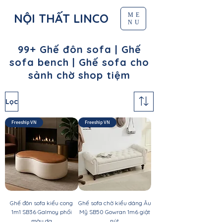
NỘI THẤT LINCO
ME
NU
99+ Ghế đôn sofa | Ghế
sofa bench | Ghế sofa cho
sảnh chờ shop tiệm
Lọc
Freeship VN
Freeship VN
Ghế đôn sofa kiểu cong
Ghế sofa chờ kiểu dáng Âu
1m1 SB36 Galmoy phối
Mỹ SB50 Gowran 1m6 giật
màu da
nút