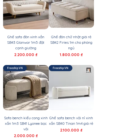
Ghế sofa đôn xinh xắn
Ghế đôn chữ nhật giá rẻ
SB43 Glanwor 1m5 đặt
SB42 Firies 1m cho phòng
cạnh giường
ngủ
Giá
Giá
2.200.000 ₫
1.800.000 ₫
Freeship VN
Freeship VN
Sofa bench kiểu cong xinh
Ghế sofa bench vải nỉ xinh
xắn 1m3 SB41 Lyonee bọc
xắn SB40 Tinan 1m4 giá rẻ
vải
Giá
2.100.000 ₫
Giá
2.000.000 ₫