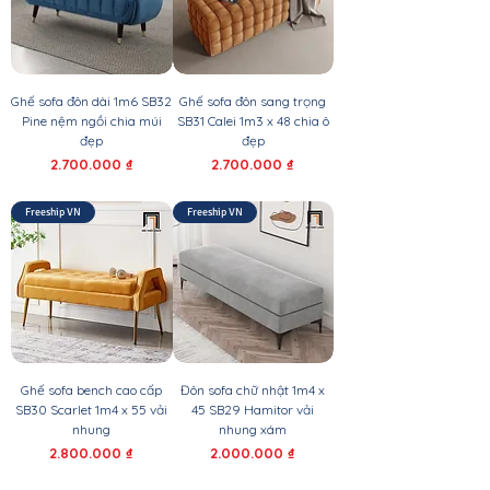
Ghế sofa đôn dài 1m6 SB32
Ghế sofa đôn sang trọng
Pine nệm ngồi chia múi
SB31 Calei 1m3 x 48 chia ô
đẹp
đẹp
Giá
Giá
2.700.000 ₫
2.700.000 ₫
Freeship VN
Freeship VN
Ghế sofa bench cao cấp
Đôn sofa chữ nhật 1m4 x
SB30 Scarlet 1m4 x 55 vải
45 SB29 Hamitor vải
nhung
nhung xám
Giá
Giá
2.800.000 ₫
2.000.000 ₫