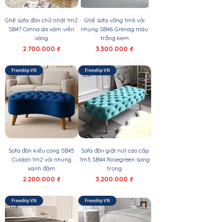
Ghế sofa đôn chữ nhật 1m2
Ghế sofa văng 1m6 vải
SB47 Conna da xám viền
nhung SB46 Grenag màu
vàng
trắng kem
Giá
Giá
2.700.000 ₫
3.300.000 ₫
Freeship VN
Freeship VN
Sofa đôn kiểu cong SB45
Sofa đôn giật nút cao cấp
Culdan 1m2 vải nhung
1m3 SB44 Rosegreen sang
xanh đậm
trọng
Giá
Giá
2.200.000 ₫
3.200.000 ₫
Freeship VN
Freeship VN