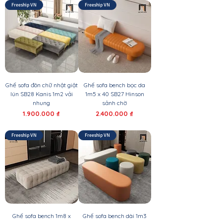
Freeship VN
Freeship VN
Ghế sofa đôn chữ nhật giật
Ghế sofa bench bọc da
lún SB28 Kanis 1m2 vải
1m5 x 40 SB27 Hinson
nhung
sảnh chờ
Giá
Giá
1.900.000 ₫
2.400.000 ₫
Freeship VN
Freeship VN
Ghế sofa bench 1m8 x
Ghế sofa bench dài 1m3