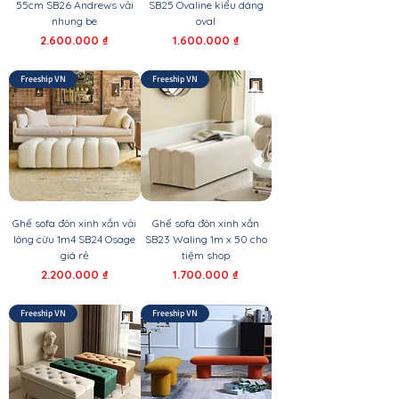
55cm SB26 Andrews vải
SB25 Ovaline kiểu dáng
nhung be
oval
Giá
Giá
2.600.000 ₫
1.600.000 ₫
Freeship VN
Freeship VN
Ghế sofa đôn xinh xắn vải
Ghế sofa đôn xinh xắn
lông cừu 1m4 SB24 Osage
SB23 Waling 1m x 50 cho
giá rẻ
tiệm shop
Giá
Giá
2.200.000 ₫
1.700.000 ₫
Freeship VN
Freeship VN