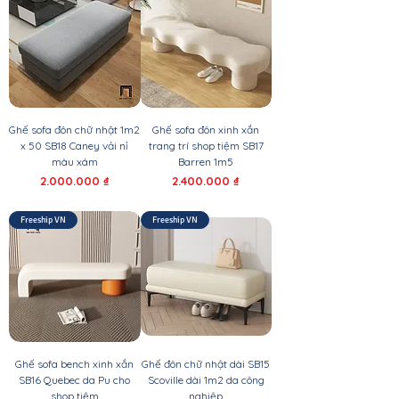
Ghế sofa đôn chữ nhật 1m2
Ghế sofa đôn xinh xắn
x 50 SB18 Caney vải nỉ
trang trí shop tiệm SB17
màu xám
Barren 1m5
Giá
Giá
2.000.000 ₫
2.400.000 ₫
Freeship VN
Freeship VN
Ghế sofa bench xinh xắn
Ghế đôn chữ nhật dài SB15
SB16 Quebec da Pu cho
Scoville dài 1m2 da công
shop tiệm
nghiệp