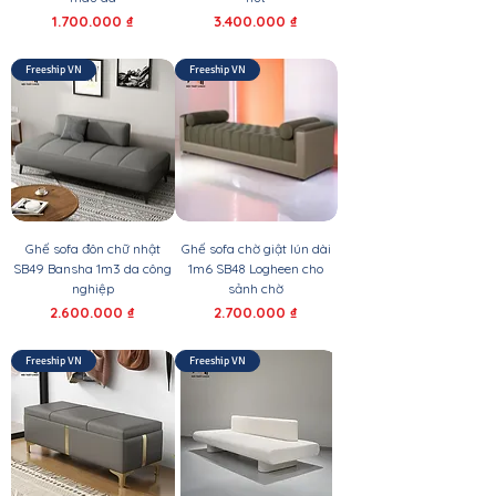
Giá
Giá
1.700.000 ₫
3.400.000 ₫
Freeship VN
Freeship VN
Ghế sofa đôn chữ nhật
Ghế sofa chờ giật lún dài
SB49 Bansha 1m3 da công
1m6 SB48 Logheen cho
nghiệp
sảnh chờ
Giá
Giá
2.600.000 ₫
2.700.000 ₫
Freeship VN
Freeship VN