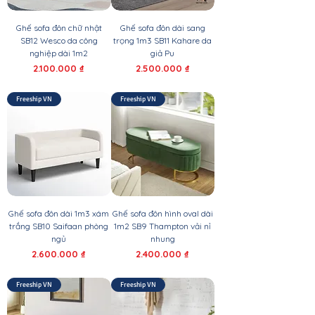
Ghế sofa đôn chữ nhật
Ghế sofa đôn dài sang
SB12 Wesco da công
trọng 1m3 SB11 Kahare da
nghiệp dài 1m2
giả Pu
Giá
Giá
2.100.000 ₫
2.500.000 ₫
Freeship VN
Freeship VN
Ghế sofa đôn dài 1m3 xám
Ghế sofa đôn hình oval dài
trắng SB10 Saifaan phòng
1m2 SB9 Thampton vải nỉ
ngủ
nhung
Giá
Giá
2.600.000 ₫
2.400.000 ₫
Freeship VN
Freeship VN