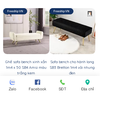
Freeship VN
Freeship VN
Ghế sofa bench xinh xắn
Sofa bench cho hành lang
1m4 x 50 SB4 Amsi màu
SB3 Bretton 1m4 vải nhung
trắng kem
đen
Giá
Giá
2.200.000 ₫
1.800.000 ₫
Zalo
Facebook
SĐT
Địa chỉ
Freeship VN
Freeship VN