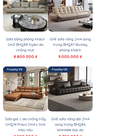
Sofa băng phòng khách
Ghế sofa văng 2m4 sang
2m5 BHQ88 Kylen da
trọng BHQ87 Burkey
chống mực
phòng khách
Giá
Giá
8.800.000 ₫
9.000.000 ₫
Freeship VN
Freeship VN
Sofa góc L da chống trầy
Ghế sofa văng dài 2m4
GHQ14 Praco 2m4 x 1m6
sang trọng BHQ86
màu nâu
Wanblee bọc da
Giá
Giá