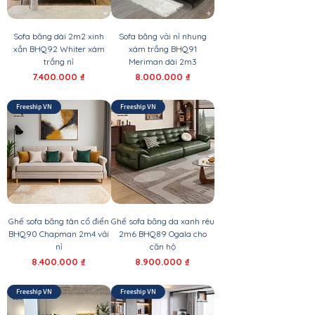
Sofa băng dài 2m2 xinh
Sofa băng vải nỉ nhung
xắn BHQ92 Whiter xám
xám trắng BHQ91
trắng nỉ
Meriman dài 2m3
Giá
Giá
7.400.000 ₫
8.000.000 ₫
Freeship VN
Freeship VN
Ghế sofa băng tân cổ điển
Ghế sofa băng da xanh rêu
BHQ90 Chapman 2m4 vải
2m6 BHQ89 Ogala cho
nỉ
căn hộ
Giá
Giá
8.400.000 ₫
8.900.000 ₫
Freeship VN
Freeship VN