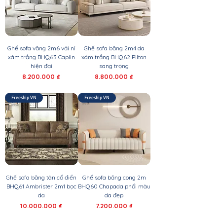
Ghế sofa văng 2m6 vải nỉ
Ghế sofa băng 2m4 da
xám trắng BHQ63 Caplin
xám trắng BHQ62 Pilton
hiện đại
sang trọng
Giá
Giá
8.200.000 ₫
8.800.000 ₫
Freeship VN
Freeship VN
Ghế sofa băng tân cổ điển
Ghế sofa băng cong 2m
BHQ61 Ambrister 2m1 bọc
BHQ60 Chapada phối màu
da
da đẹp
Giá
Giá
10.000.000 ₫
7.200.000 ₫