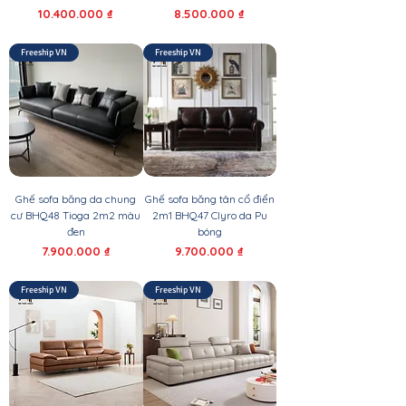
Giá
Giá
10.400.000 ₫
8.500.000 ₫
Freeship VN
Freeship VN
Ghế sofa băng da chung
Ghế sofa băng tân cổ điển
cư BHQ48 Tioga 2m2 màu
2m1 BHQ47 Clyro da Pu
đen
bóng
Giá
Giá
7.900.000 ₫
9.700.000 ₫
Freeship VN
Freeship VN