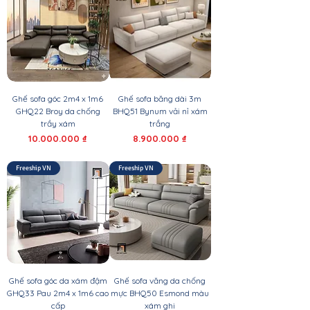
Ghế sofa góc 2m4 x 1m6
Ghế sofa băng dài 3m
GHQ22 Broy da chống
BHQ51 Bynum vải nỉ xám
trầy xám
trắng
Giá
Giá
10.000.000 ₫
8.900.000 ₫
Freeship VN
Freeship VN
Ghế sofa góc da xám đậm
Ghế sofa văng da chống
GHQ33 Pau 2m4 x 1m6 cao
mực BHQ50 Esmond màu
cấp
xám ghi