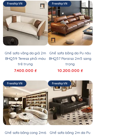
Freeship VN
Freeship VN
Ghế sofa văng da giả 2m
Ghế sofa băng da Pu nâu
BHQ59 Teresa phối màu
BHQ57 Paraiso 2m5 sang
trẻ trung
trọng
Giá
Giá
7.400.000 ₫
10.200.000 ₫
Freeship VN
Freeship VN
Ghế sofa băng cong 2m6
Ghế sofa băng 2m da Pu