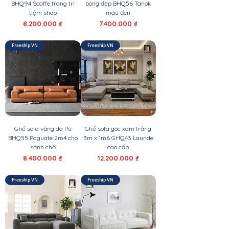
BHQ94 Scaffe trang trí
bóng đẹp BHQ56 Tanok
tiệm shop
màu đen
Giá
Giá
8.200.000 ₫
7.400.000 ₫
Freeship VN
Freeship VN
Ghế sofa văng da Pu
Ghế sofa góc xám trắng
BHQ55 Paguate 2m4 cho
3m x 1m6 GHQ43 Launde
sảnh chờ
cao cấp
Giá
Giá
8.400.000 ₫
12.200.000 ₫
Freeship VN
Freeship VN