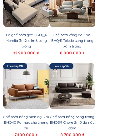
Bộ ghế sofa góc L GHQ4
Ghế sofa văng dài 1m9
Morelia 3m2 x 1m6 sang
BHQ41 Toledo sang trọng
trọng
xám trắng
Giá
Giá
12.900.000 ₫
8.000.000 ₫
Freeship VN
Freeship VN
Ghế sofa băng hiện đại 2m
Ghế sofa băng sang trọng
BHQ40 Palmas cho chung
BHQ39 Chore 2m5 da nâu
cư
đậm
Giá
Giá
7.400.000 ₫
8.700.000 ₫