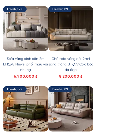
Freeship VN
Freeship VN
Sofa văng xinh xắn 2m
Ghế sofa văng dài 2m4
BHQ78 Newel phối màu vải
sang trọng BHQ77 Colo bọc
nhung
da đẹp
Giá
Giá
6.900.000 ₫
8.200.000 ₫
Freeship VN
Freeship VN