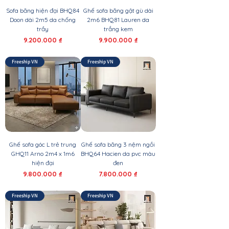
Sofa băng hiện đại BHQ84
Ghế sofa băng gật gù dài
Doon dài 2m5 da chống
2m6 BHQ81 Lauren da
trầy
trắng kem
Giá
Giá
9.200.000 ₫
9.900.000 ₫
Freeship VN
Freeship VN
Ghế sofa góc L trẻ trung
Ghế sofa băng 3 nệm ngồi
GHQ11 Arno 2m4 x 1m6
BHQ64 Hacien da pvc màu
hiện đại
đen
Giá
Giá
9.800.000 ₫
7.800.000 ₫
Freeship VN
Freeship VN