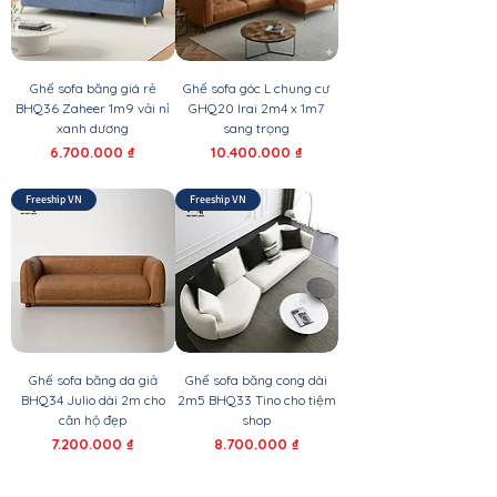
Ghế sofa băng giá rẻ
Ghế sofa góc L chung cư
BHQ36 Zaheer 1m9 vải nỉ
GHQ20 Irai 2m4 x 1m7
xanh dương
sang trọng
Giá
Giá
6.700.000 ₫
10.400.000 ₫
Freeship VN
Freeship VN
Ghế sofa băng da giả
Ghế sofa băng cong dài
BHQ34 Julio dài 2m cho
2m5 BHQ33 Tino cho tiệm
căn hộ đẹp
shop
Giá
Giá
7.200.000 ₫
8.700.000 ₫