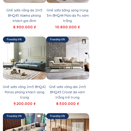
Ghế sofa văng da 2m5
Ghế sofa băng sang trọng
BHQ45 Abeha phòng
3m BHQ44 Palo da Pu xám
khách gia đình
trắng
Giá
Giá
8.900.000 ₫
10.800.000 ₫
Freeship VN
Freeship VN
Ghế sofa văng 2m5 BHQ42
Ghế sofa văng dài 2m5
Ponzo phòng khách sang
BHQ43 Crovat da xám
trọng
trắng trẻ trung
Giá
Giá
9.200.000 ₫
8.500.000 ₫
Freeship VN
Freeship VN