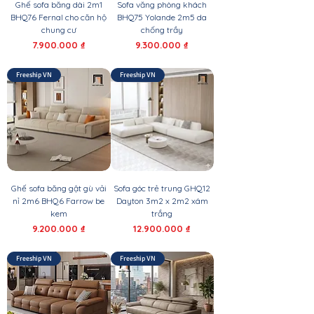
Ghế sofa băng dài 2m1
Sofa văng phòng khách
BHQ76 Fernal cho căn hộ
BHQ75 Yolande 2m5 da
chung cư
chống trầy
Giá
Giá
7.900.000 ₫
9.300.000 ₫
Freeship VN
Freeship VN
Ghế sofa băng gật gù vải
Sofa góc trẻ trung GHQ12
nỉ 2m6 BHQ6 Farrow be
Dayton 3m2 x 2m2 xám
kem
trắng
Giá
Giá
9.200.000 ₫
12.900.000 ₫
Freeship VN
Freeship VN