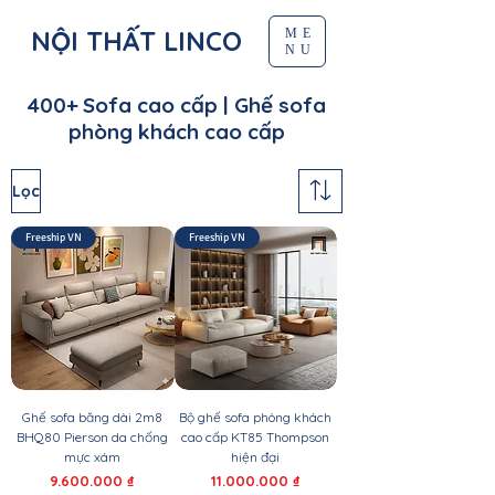
NỘI THẤT LINCO
ME
NU
400+ Sofa cao cấp | Ghế sofa
phòng khách cao cấp
Lọc
Freeship VN
Freeship VN
Ghế sofa băng dài 2m8
Bộ ghế sofa phòng khách
BHQ80 Pierson da chống
cao cấp KT85 Thompson
mực xám
hiện đại
Giá
Giá
9.600.000 ₫
11.000.000 ₫