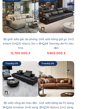
Bộ ghế sofa góc da phòng
Ghế sofa băng gật gù 2m5
khách GHQ10 Wanis 3m x
BHQ68 Townley da Pu nâu
1m6
đen
Giá
Giá
12.700.000 ₫
9.400.000 ₫
Freeship VN
Freeship VN
Bộ sofa văng da màu đen
Ghế sofa băng da Pu bóng
BHQ66 Windsor 2m8 sang
BHQ58 Natuco 2m2 sang