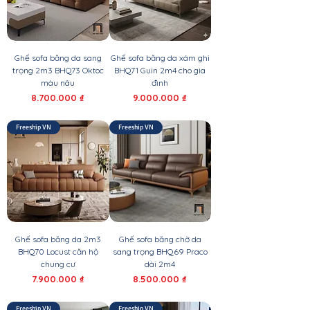
Ghế sofa băng da sang
Ghế sofa băng da xám ghi
trọng 2m3 BHQ73 Oktoc
BHQ71 Guin 2m4 cho gia
màu nâu
đình
Giá
Giá
8.700.000 ₫
9.000.000 ₫
Freeship VN
Freeship VN
Ghế sofa băng da 2m3
Ghế sofa băng chờ da
BHQ70 Locust căn hộ
sang trọng BHQ69 Praco
chung cư
dài 2m4
Giá
Giá
7.900.000 ₫
8.500.000 ₫
Freeship VN
Freeship VN