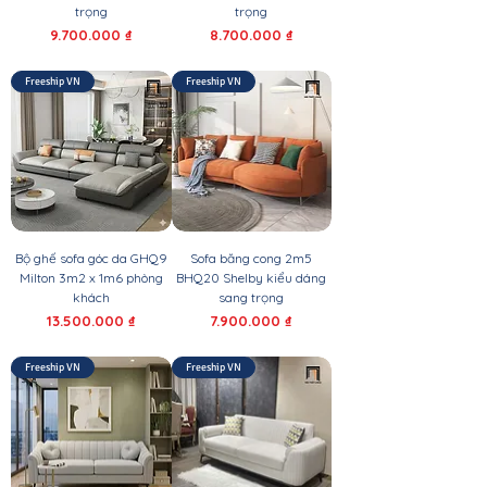
trọng
trọng
Giá
Giá
9.700.000 ₫
8.700.000 ₫
Freeship VN
Freeship VN
Bộ ghế sofa góc da GHQ9
Sofa băng cong 2m5
Milton 3m2 x 1m6 phòng
BHQ20 Shelby kiểu dáng
khách
sang trọng
Giá
Giá
13.500.000 ₫
7.900.000 ₫
Freeship VN
Freeship VN