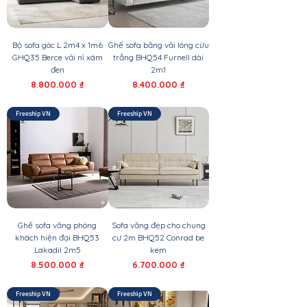
Bộ sofa góc L 2m4 x 1m6
Ghế sofa băng vải lông cừu
GHQ35 Berce vải nỉ xám
trắng BHQ54 Furnell dài
đen
2m1
Giá
Giá
8.800.000 ₫
8.400.000 ₫
Freeship VN
Freeship VN
Ghế sofa văng phòng
Sofa văng đẹp cho chung
khách hiện đại BHQ53
cư 2m BHQ52 Conrad be
Lakadil 2m5
kem
Giá
Giá
8.500.000 ₫
6.700.000 ₫
Freeship VN
Freeship VN