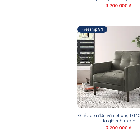
Giá
3.700.000 ₫
Freeship VN
Ghế sofa đơn văn phòng DT10
da giả màu xám
Giá
3.200.000 ₫