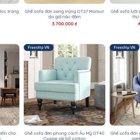
loc trang
Ghế sofa đơn sang trọng DT27 Monsur
Ghế sofa lười
da giả nâu đậm
thư
Giá
G
3.700.000 ₫
Freeship VN
Freeship VN
afin cho
Ghế sofa đơn phong cách Âu Mỹ DT40
Ghế sofa đơn
h
Cozine vải bố cotton
xan