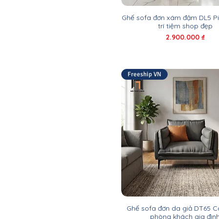
Ghế sofa đơn xám đậm DL5 Pi
trí tiệm shop đẹp
Giá
2.900.000 ₫
Freeship VN
Ghế sofa đơn da giả DT65 C
phòng khách gia đìn