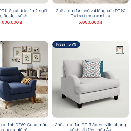
 DT11 Syloh tròn 1m2 ngồi
Ghế sofa đơn nhỏ vải lông cừu DT90
 giãn đọc sách
Dalbert màu xanh lá
iá
Giá
4.000.000 ₫
3.000.000 ₫
Freeship VN
 gia đình DT60 Gano màu
Ghế sofa đơn DT13 Somerville phong
h dương giá rẻ
cách cổ điển châu Âu