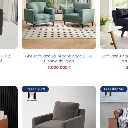
DT112
Ghế sofa đơn vải nỉ xanh ngọc DT78
Sofa đơn 1 ng
rẻ
Blennie thư giãn
da 
Giá
G
3.000.000 ₫
Freeship VN
Freeship VN