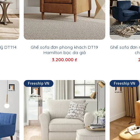
Mỹ DT114
Ghế sofa đơn phòng khách DT19
Ghế sofa đơn
Hamilton bọc da giả
ch
Giá
3.200.000 ₫
Freeship VN
Freeship VN