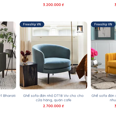
Giá
3.200.000 ₫
Freeship VN
Freeship VN
1 Bharati
Ghế sofa đơn nhỏ DT18 Viv cho cho
Ghế sofa đơn 
cửa hàng, quán cafe
nhu
Giá
2.700.000 ₫