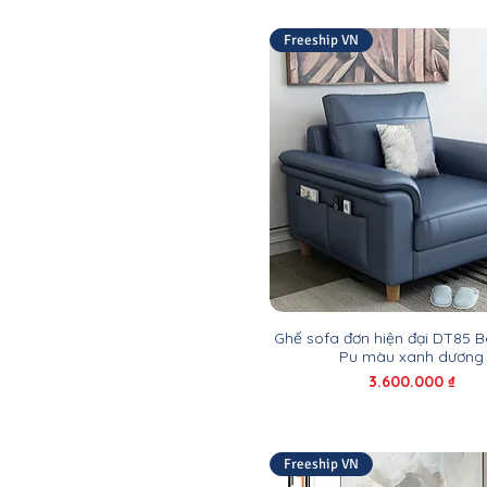
Freeship VN
Ghế sofa đơn hiện đại DT85 
Pu màu xanh dương
Giá
3.600.000 ₫
Freeship VN