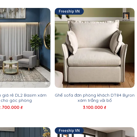
Freeship VN
n giá rẻ DL2 Basim xám
Ghế sofa đơn phòng khách DT84 Byron
g cho góc phòng
xám trắng vải bố
Giá
Giá
2.700.000 ₫
3.100.000 ₫
Freeship VN