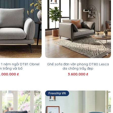
 1 nệm ngồi DT81 Obriel
Ghế sofa đơn văn phòng DT80 Lesca
 trắng vải bố
da chống trầy đẹp
iá
Giá
3.000.000 ₫
3.600.000 ₫
Freeship VN