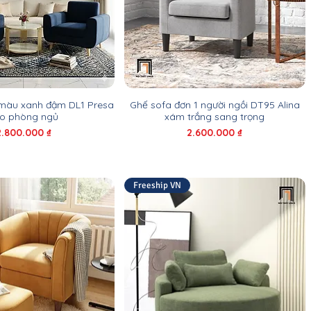
 màu xanh đậm DL1 Presa
Ghế sofa đơn 1 người ngồi DT95 Alina
o phòng ngủ
xám trắng sang trọng
Giá
Giá
2.800.000 ₫
2.600.000 ₫
Freeship VN