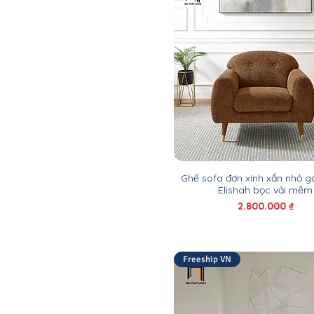
Ghế sofa đơn xinh xắn nhỏ 
Elishah bọc vải mềm
Giá
2.800.000 ₫
Freeship VN