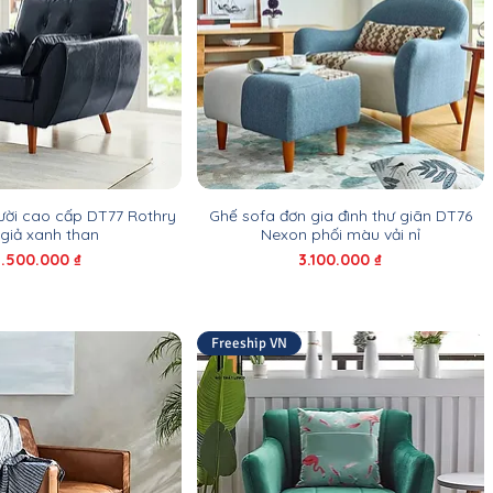
ười cao cấp DT77 Rothry
Ghế sofa đơn gia đình thư giãn DT76
giả xanh than
Nexon phối màu vải nỉ
iá
Giá
3.500.000 ₫
3.100.000 ₫
Freeship VN