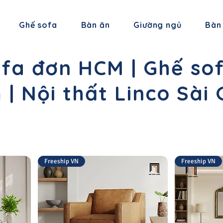
Ghế sofa
Bàn ăn
Giường ngủ
Bàn
fa đơn HCM | Ghế sof
| Nội thất Linco Sài
Freeship VN
Freeship VN