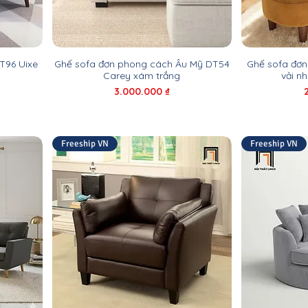
T96 Uixe
Ghế sofa đơn phong cách Âu Mỹ DT54
Ghế sofa đơn
Carey xám trắng
vải n
Giá
3.000.000 ₫
Freeship VN
Freeship VN