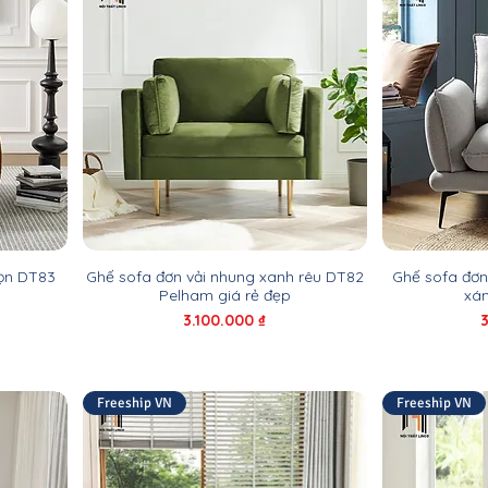
gọn DT83
Ghế sofa đơn vải nhung xanh rêu DT82
Ghế sofa đơn
Pelham giá rẻ đẹp
xám
Giá
G
3.100.000 ₫
Freeship VN
Freeship VN