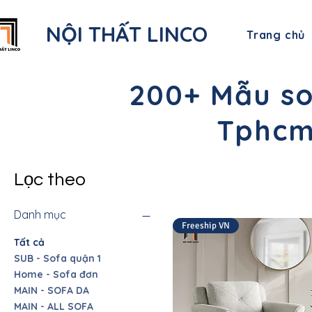
NỘI THẤT LINCO
Trang chủ
200+ Mẫu so
Tphcm 
Lọc theo
Danh mục
Freeship VN
Tất cả
SUB - Sofa quận 1
Home - Sofa đơn
MAIN - SOFA DA
MAIN - ALL SOFA