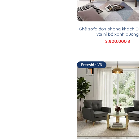
82cm
85cm
88cm
90cm
Ghế sofa đơn phòng khách D
vải nỉ bố xanh dương
95cm
Giá
2.800.000 ₫
Freeship VN