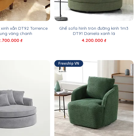
 xinh xắn DT92 Torrence
Ghế sofa hình tròn đường kính 1m3
hung vàng chanh
DT91 Daniela xanh lá
Giá
Giá
2.700.000 ₫
4.200.000 ₫
Freeship VN