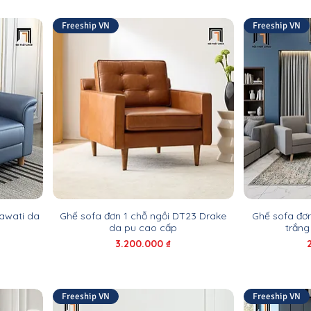
Freeship VN
Freeship VN
Bawati da
Ghế sofa đơn 1 chỗ ngồi DT23 Drake
Ghế sofa đơ
da pu cao cấp
trắn
Giá
3.200.000 ₫
Freeship VN
Freeship VN