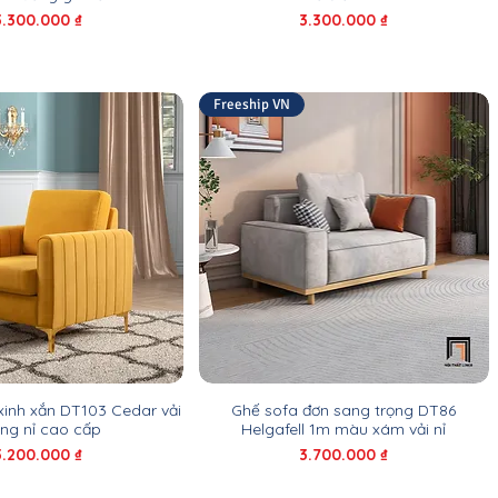
Giá
Giá
3.300.000 ₫
3.300.000 ₫
Freeship VN
xinh xắn DT103 Cedar vải
Ghế sofa đơn sang trọng DT86
ng nỉ cao cấp
Helgafell 1m màu xám vải nỉ
Giá
Giá
3.200.000 ₫
3.700.000 ₫