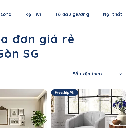
 sofa
Kệ Tivi
Tủ đầu giường
Nội thất
a đơn giá rẻ
 Gòn SG
Sắp xếp theo
Freeship VN