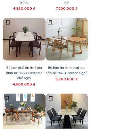
trắng
đại
Giá
Giá
4.850.000 ₫
7.200.000 ₫
Bộ bàn ghế ăn 1m2 gia
Bộ bàn ăn hình oval cao
đình 18-BAG4-Medina 4
cấp 48-BAG4-Boerne 4 ghế
chỗ ngồi
Giá
5.500.000 ₫
Giá
4.600.000 ₫