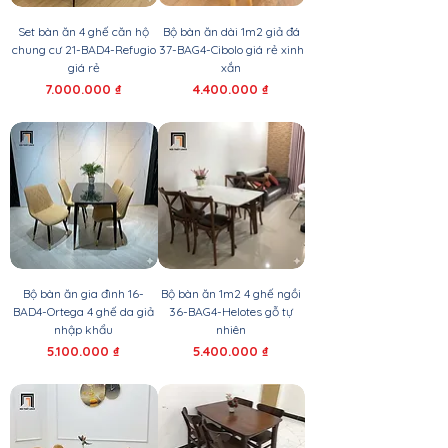
Set bàn ăn 4 ghế căn hộ
Bộ bàn ăn dài 1m2 giả đá
chung cư 21-BAD4-Refugio
37-BAG4-Cibolo giá rẻ xinh
giá rẻ
xắn
Giá
Giá
7.000.000 ₫
4.400.000 ₫
Bộ bàn ăn gia đình 16-
Bộ bàn ăn 1m2 4 ghế ngồi
BAD4-Ortega 4 ghế da giả
36-BAG4-Helotes gỗ tự
nhập khẩu
nhiên
Giá
Giá
5.100.000 ₫
5.400.000 ₫