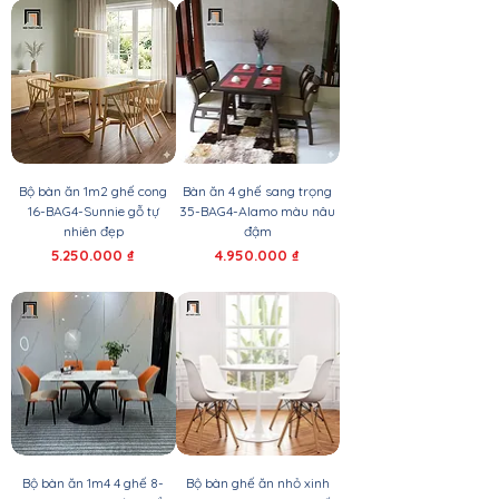
Bộ bàn ăn 1m2 ghế cong
Bàn ăn 4 ghế sang trọng
16-BAG4-Sunnie gỗ tự
35-BAG4-Alamo màu nâu
nhiên đẹp
đậm
Giá
Giá
5.250.000 ₫
4.950.000 ₫
Bộ bàn ăn 1m4 4 ghế 8-
Bộ bàn ghế ăn nhỏ xinh