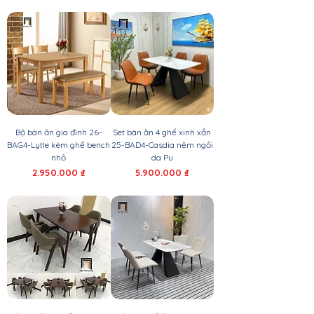
Bộ bàn ăn gia đình 26-
Set bàn ăn 4 ghế xinh xắn
BAG4-Lytle kèm ghế bench
25-BAD4-Casdia nệm ngồi
nhỏ
da Pu
Giá
Giá
2.950.000 ₫
5.900.000 ₫