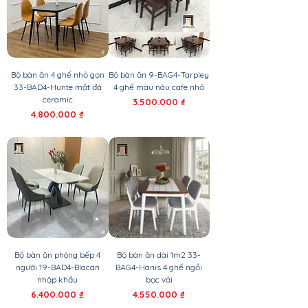
Bộ bàn ăn 4 ghế nhỏ gọn
Bộ bàn ăn 9-BAG4-Tarpley
33-BAD4-Hunte mặt đá
4 ghế màu nâu cafe nhỏ
ceramic
Giá
3.500.000 ₫
Giá
4.800.000 ₫
Bộ bàn ăn phòng bếp 4
Bộ bàn ăn dài 1m2 33-
người 19-BAD4-Blacan
BAG4-Hanis 4 ghế ngồi
nhập khẩu
bọc vải
Giá
Giá
6.400.000 ₫
4.550.000 ₫