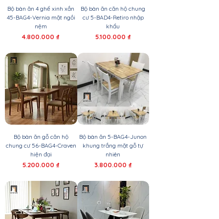
Bộ bàn ăn 4 ghế xinh xắn
Bộ bàn ăn căn hộ chung
45-BAG4-Vernia mặt ngồi
cư 5-BAD4-Retiro nhập
nệm
khẩu
Giá
Giá
4.800.000 ₫
5.100.000 ₫
Bộ bàn ăn gỗ căn hộ
Bộ bàn ăn 5-BAG4-Junon
chung cư 56-BAG4-Craven
khung trắng mặt gỗ tự
hiện đại
nhiên
Giá
Giá
5.200.000 ₫
3.800.000 ₫