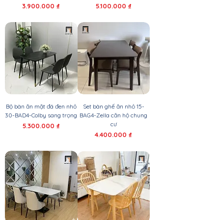
Giá
Giá
3.900.000 ₫
5.100.000 ₫
Bộ bàn ăn mặt đá đen nhỏ
Set bàn ghế ăn nhỏ 15-
30-BAD4-Colby sang trọng
BAG4-Zella căn hộ chung
cư
Giá
5.300.000 ₫
Giá
4.400.000 ₫