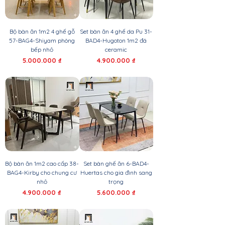
Bộ bàn ăn 1m2 4 ghế gỗ
Set bàn ăn 4 ghế da Pu 31-
57-BAG4-Shiyam phòng
BAD4-Hugoton 1m2 đá
bếp nhỏ
ceramic
Giá
Giá
5.000.000 ₫
4.900.000 ₫
Bộ bàn ăn 1m2 cao cấp 38-
Set bàn ghế ăn 6-BAD4-
BAG4-Kirby cho chung cư
Huertas cho gia đình sang
nhỏ
trọng
Giá
Giá
4.900.000 ₫
5.600.000 ₫