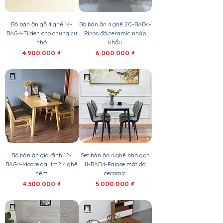
Bộ bàn ăn gỗ 4 ghế 14-
Bộ bàn ăn 4 ghế 20-BAD4-
BAG4-Tilden cho chung cư
Pinos đá ceramic nhập
nhỏ
khẩu
Giá
Giá
4.900.000 ₫
6.000.000 ₫
Bộ bàn ăn gia đình 12-
Set bàn ăn 4 ghế nhỏ gọn
BAG4-Moore dài 1m2 4 ghế
11-BAD4-Palose mặt đá
nệm
ceramic
Giá
Giá
4.300.000 ₫
5.000.000 ₫