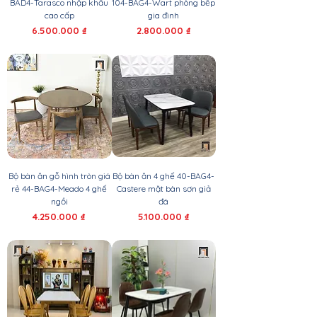
BAD4-Tarasco nhập khẩu
104-BAG4-Wart phòng bếp
cao cấp
gia đình
Giá
Giá
6.500.000 ₫
2.800.000 ₫
Bộ bàn ăn gỗ hình tròn giá
Bộ bàn ăn 4 ghế 40-BAG4-
rẻ 44-BAG4-Meado 4 ghế
Castere mặt bàn sơn giả
ngồi
đá
Giá
Giá
4.250.000 ₫
5.100.000 ₫