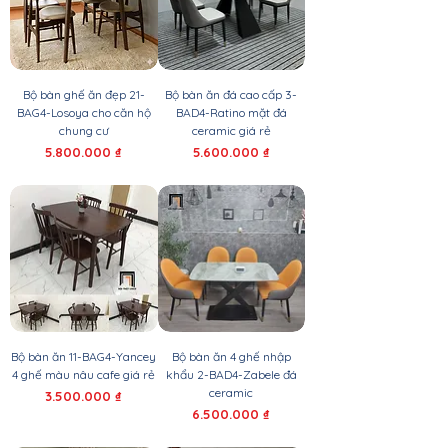
Bộ bàn ghế ăn đẹp 21-
Bộ bàn ăn đá cao cấp 3-
BAG4-Losoya cho căn hộ
BAD4-Ratino mặt đá
chung cư
ceramic giá rẻ
Giá
Giá
5.800.000 ₫
5.600.000 ₫
Bộ bàn ăn 11-BAG4-Yancey
Bộ bàn ăn 4 ghế nhập
4 ghế màu nâu cafe giá rẻ
khẩu 2-BAD4-Zabele đá
ceramic
Giá
3.500.000 ₫
Giá
6.500.000 ₫