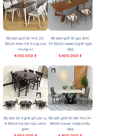
Bộ bàn ghế ăn 1m2 23-
Bộ bàn ghế ăn gia đình
BAG4-Atan trẻ trung cho
53-BAG4-Aledo 4 ghế ngồi
chung cư
đẹp
Giá
Giá
4.100.000 ₫
5.400.000 ₫
Bộ bàn ăn 4 ghế gỗ cao su
Bộ bàn ghế ăn dài 1m2 14-
8-BAG4-Cartan nâu cánh
BAD4-Grever nhập khẩu
gián
đẹp
Giá
Giá
3.650.000 ₫
6.900.000 ₫