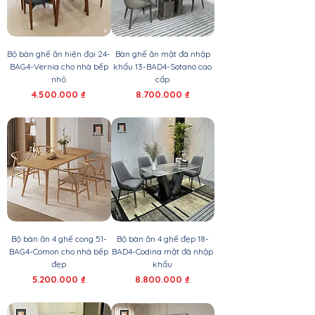
Bộ bàn ghế ăn hiện đại 24-
Bàn ghế ăn mặt đá nhập
BAG4-Vernia cho nhà bếp
khẩu 13-BAD4-Sotano cao
nhỏ
cấp
Giá
Giá
4.500.000 ₫
8.700.000 ₫
Bộ bàn ăn 4 ghế cong 51-
Bộ bàn ăn 4 ghế đẹp 18-
BAG4-Comon cho nhà bếp
BAD4-Codina mặt đá nhập
đẹp
khẩu
Giá
Giá
5.200.000 ₫
8.800.000 ₫