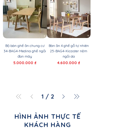
Bộ bàn ghế ăn chung cư
Bàn ăn 4 ghế gỗ tự nhiên
34-BAG4-Medina ghế ngồi
25-BAG4-Kicaster nệm
đan mây
ngồi da
Giá
Giá
5.000.000 ₫
4.600.000 ₫
1
/
2
HÌNH ẢNH THỰC TẾ
KHÁCH HÀNG