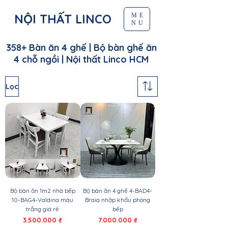
NỘI THẤT LINCO
ME
NU
358+ Bàn ăn 4 ghế | Bộ bàn ghế ăn
4 chỗ ngồi | Nội thất Linco HCM
Lọc
Bộ bàn ăn 1m2 nhà bếp
Bộ bàn ăn 4 ghế 4-BAD4-
10-BAG4-Valdina màu
Braia nhập khẩu phòng
trắng giá rẻ
bếp
Giá
Giá
3.500.000 ₫
7.000.000 ₫