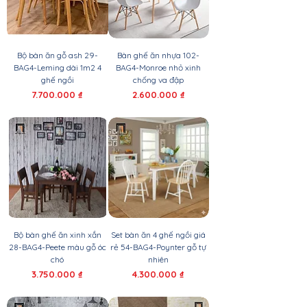
Bộ bàn ăn gỗ ash 29-
Bàn ghế ăn nhựa 102-
BAG4-Leming dài 1m2 4
BAG4-Monroe nhỏ xinh
ghế ngồi
chống va đập
Giá
Giá
7.700.000 ₫
2.600.000 ₫
Bộ bàn ghế ăn xinh xắn
Set bàn ăn 4 ghế ngồi giá
28-BAG4-Peete màu gỗ óc
rẻ 54-BAG4-Poynter gỗ tự
chó
nhiên
Giá
Giá
3.750.000 ₫
4.300.000 ₫