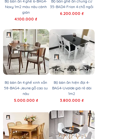
Bộ bàn ăn 4 ghế 6-BAG4-
Bộ bàn ghế ăn chung cư
Noxy 1m2 màu nâu cánh
35-BAD4-Frion 4 chỗ ngồi
gián
Giá
6.200.000 ₫
Giá
4.100.000 ₫
Bộ bàn ăn 4 ghế xinh xắn
Bộ bàn ăn hiện đại 4-
58-BAG4-Jeune gỗ cao su
BAG4-Uvalde giá rẻ dài
nâu
1m2
Giá
Giá
5.000.000 ₫
3.800.000 ₫