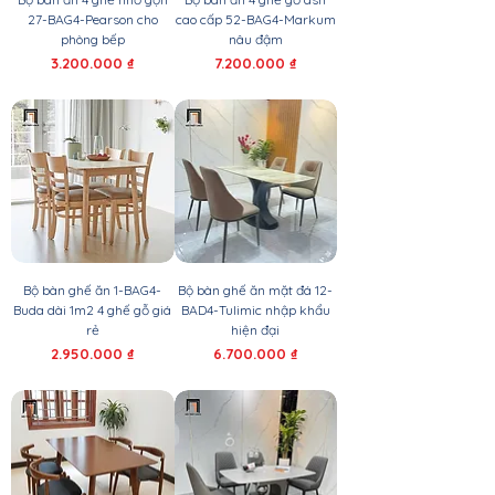
27-BAG4-Pearson cho
cao cấp 52-BAG4-Markum
phòng bếp
nâu đậm
Giá
Giá
3.200.000 ₫
7.200.000 ₫
Bộ bàn ghế ăn 1-BAG4-
Bộ bàn ghế ăn mặt đá 12-
Buda dài 1m2 4 ghế gỗ giá
BAD4-Tulimic nhập khẩu
rẻ
hiện đại
Giá
Giá
2.950.000 ₫
6.700.000 ₫