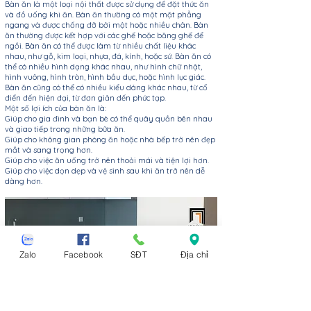
Bàn ăn là một loại nội thất được sử dụng để đặt thức ăn
và đồ uống khi ăn. Bàn ăn thường có một mặt phẳng
ngang và được chống đỡ bởi một hoặc nhiều chân. Bàn
ăn thường được kết hợp với các ghế hoặc băng ghế để
ngồi. Bàn ăn có thể được làm từ nhiều chất liệu khác
nhau, như gỗ, kim loại, nhựa, đá, kính, hoặc sứ. Bàn ăn có
thể có nhiều hình dạng khác nhau, như hình chữ nhật,
hình vuông, hình tròn, hình bầu dục, hoặc hình lục giác.
Bàn ăn cũng có thể có nhiều kiểu dáng khác nhau, từ cổ
điển đến hiện đại, từ đơn giản đến phức tạp.
Một số lợi ích của bàn ăn là:
Giúp cho gia đình và bạn bè có thể quây quần bên nhau
và giao tiếp trong những bữa ăn.
Giúp cho không gian phòng ăn hoặc nhà bếp trở nên đẹp
mắt và sang trọng hơn.
Giúp cho việc ăn uống trở nên thoải mái và tiện lợi hơn.
Giúp cho việc dọn dẹp và vệ sinh sau khi ăn trở nên dễ
dàng hơn.
Zalo
Facebook
SĐT
Địa chỉ