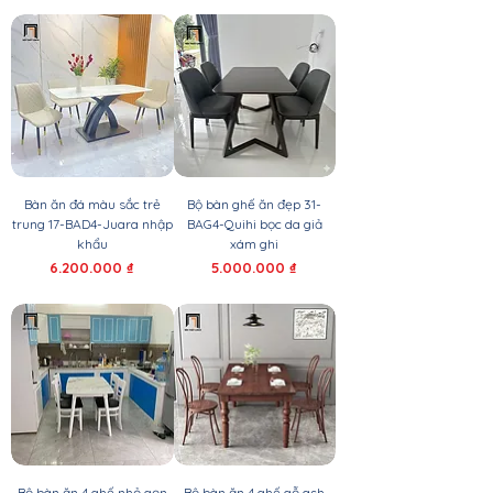
Bàn ăn đá màu sắc trẻ
Bộ bàn ghế ăn đẹp 31-
trung 17-BAD4-Juara nhập
BAG4-Quihi bọc da giả
khẩu
xám ghi
Giá
Giá
6.200.000 ₫
5.000.000 ₫
Bộ bàn ăn 4 ghế nhỏ gọn
Bộ bàn ăn 4 ghế gỗ ash