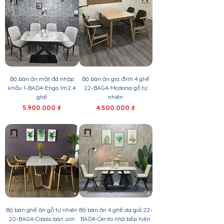
Bộ bàn ăn mặt đá nhập
Bộ bàn ăn gia đình 4 ghế
khẩu 1-BAD4-Etigo 1m2 4
22-BAG4-Mcdona gỗ tự
ghế
nhiên
Giá
Giá
5.900.000 ₫
4.500.000 ₫
Bộ bàn ghế ăn gỗ tự nhiên
Bộ bàn ăn 4 ghế da giả 22-
20-BAG4-Cibolo bàn sơn
BAD4-Cerito nhà bếp hiện