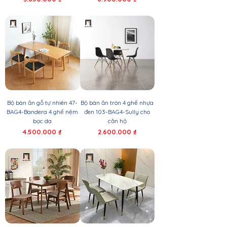
Bộ bàn ăn gỗ tự nhiên 47-
Bộ bàn ăn tròn 4 ghế nhựa
BAG4-Bandera 4 ghế nệm
đen 103-BAG4-Sully cho
bọc da
căn hộ
Giá
Giá
4.500.000 ₫
2.600.000 ₫