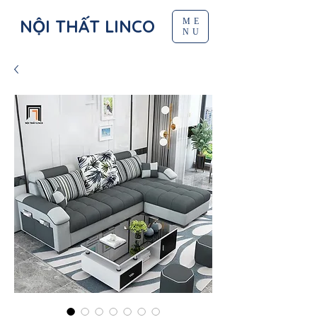
NỘI THẤT LINCO
ME
NU