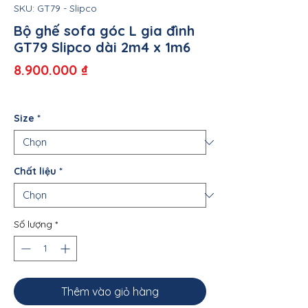
SKU: GT79 - Slipco
Bộ ghế sofa góc L gia đình
GT79 Slipco dài 2m4 x 1m6
Giá
8.900.000 ₫
Size
*
Chất liệu
*
Số lượng
*
Thêm vào giỏ hàng