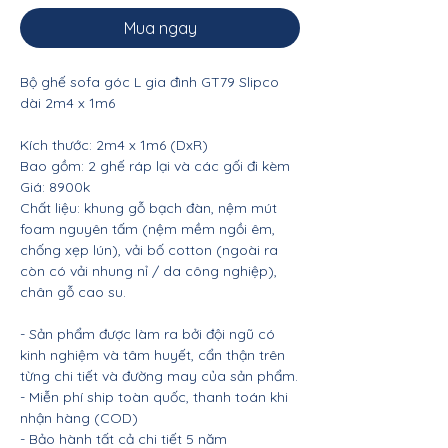
Mua ngay
Bộ ghế sofa góc L gia đình GT79 Slipco
dài 2m4 x 1m6
Kích thước: 2m4 x 1m6 (DxR)
Bao gồm: 2 ghế ráp lại và các gối đi kèm
Giá: 8900k
Chất liệu: khung gỗ bạch đàn, nệm mút
foam nguyên tấm (nệm mềm ngồi êm,
chống xẹp lún), vải bố cotton (ngoài ra
còn có vải nhung nỉ / da công nghiệp),
chân gỗ cao su.
- Sản phẩm được làm ra bởi đội ngũ có
kinh nghiệm và tâm huyết, cẩn thận trên
từng chi tiết và đường may của sản phẩm.
- Miễn phí ship toàn quốc, thanh toán khi
nhận hàng (COD)
- Bảo hành tất cả chi tiết 5 năm