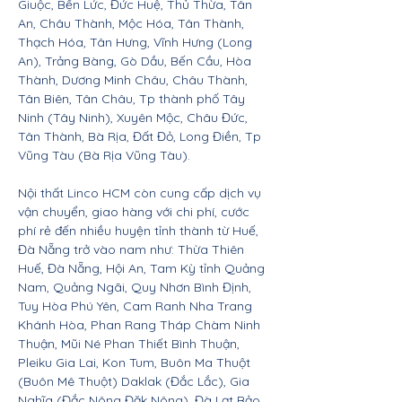
Giuộc, Bến Lức, Đức Huệ, Thủ Thừa, Tân
An, Châu Thành, Mộc Hóa, Tân Thành,
Thạch Hóa, Tân Hưng, Vĩnh Hưng (Long
An), Trảng Bàng, Gò Dầu, Bến Cầu, Hòa
Thành, Dương Minh Châu, Châu Thành,
Tân Biên, Tân Châu, Tp thành phố Tây
Ninh (Tây Ninh), Xuyên Mộc, Châu Đức,
Tân Thành, Bà Rịa, Đất Đỏ, Long Điền, Tp
Vũng Tàu (Bà Rịa Vũng Tàu).
Nội thất Linco HCM còn cung cấp dịch vụ
vận chuyển, giao hàng với chi phí, cước
phí rẻ đến nhiều huyện tỉnh thành từ Huế,
Đà Nẵng trở vào nam như: Thừa Thiên
Huế, Đà Nẵng, Hội An, Tam Kỳ tỉnh Quảng
Nam, Quảng Ngãi, Quy Nhơn Bình Định,
Tuy Hòa Phú Yên, Cam Ranh Nha Trang
Khánh Hòa, Phan Rang Tháp Chàm Ninh
Thuận, Mũi Né Phan Thiết Bình Thuận,
Pleiku Gia Lai, Kon Tum, Buôn Ma Thuột
(Buôn Mê Thuột) Daklak (Đắc Lắc), Gia
Nghĩa (Đắc Nông Đăk Nông), Đà Lạt Bảo