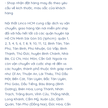
- Shop nhận đặt hàng may đo theo yêu
cầu về kích thước, màu sắc của khách
hàng
Nội thất Linco HCM cung cấp dịch vụ vận
chuyển, giao hàng tận nơi miễn phí ship
đối với hầu hết tất cả các quận huyện tại
Hồ Chí Minh Sài Gòn SG (tphcm): quận 1,
2, 3, 4, 5, 6, 7, 8, 9, 10, 11, 12, Bình Tân, Tân
Phú, Tân Bình, Phú Nhuận, Gò Vấp, Bình
Thạnh, Thủ Đức, huyện Bình Chánh, Nhà
Bè, Củ Chi, Hóc Môn, Cần Giờ. Ngoài ra
còn vận chuyển với cước ship rẻ đến vs
các huyện, thành phố thuộc tỉnh giáp ranh
như: Dĩ An, Thuận An, Lái Thiêu, Thủ Dầu
Một, Bến Cát, Tân Uyên, Bắc Tân Uyên,
Phú Giáo, Dầu Tiếng, Bàu Bàng (Bình
Dương), Biên Hòa, Long Thành, Nhơn
Trạch, Trảng Bom, Vĩnh Cửu, Thống Nhất,
Long Khánh, Cẩm Mỹ, Xuân Lộc, Định
Quán, Tân Phú (Đồng Nai), Đức Hòa, Cần