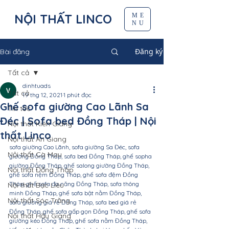
NỘI THẤT LINCO
ME
NU
Đăng ký
Bài đăng
Tất cả
dinhtuads
Tất cả
19 thg 12, 2021
1 phút đọc
Ghế sofa giường Cao Lãnh Sa
Tin tức
Đéc | Sofa bed Đồng Tháp | Nội
Nội thất Kiên Giang
thất Linco
Nội thất An Giang
sofa giường Cao Lãnh, sofa giường Sa Đéc, sofa 
Nội thất Cà Mau
giường Đồng Tháp, sofa bed Đồng Tháp, ghế sopha 
giường Đồng Tháp, ghế salong giường Đồng Tháp, 
Nội thất Đồng Tháp
ghế sofa nệm Đồng Tháp, ghế sofa đệm Đồng 
Tháp, ghế sofa đa năng Đồng Tháp, sofa thông 
Nội thất Bạc Liêu
minh Đồng Tháp, ghế sofa bật nằm Đồng Tháp, 
Nội thất Sóc Trăng
sofa giường giá rẻ Đồng Tháp, sofa bed giá rẻ 
Đồng Tháp, ghế sofa gấp gọn Đồng Tháp, ghế sofa 
Nội thất Hậu Giang
giường kéo Đồng Tháp, ghế sofa nằm Đồng Tháp, 