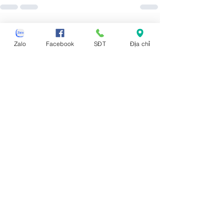
Xem tất cả
Bài đăng gần đây
Zalo
Facebook
SĐT
Địa chỉ