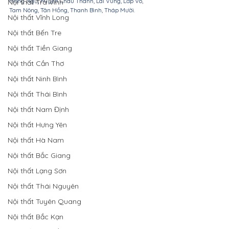
Hồng Ngự, huyện Châu Thành, Lai Vung, Lấp Vò, 
Nội thất Trà Vinh
Tam Nông, Tân Hồng, Thanh Bình, Tháp Mười.
Nội thất Vĩnh Long
Nội thất Bến Tre
Nội thất Tiền Giang
Nội thất Cần Thơ
Nội thất Ninh Bình
Nội thất Thái Bình
Nội thất Nam Định
Nội thất Hưng Yên
Nội thất Hà Nam
Nội thất Bắc Giang
Nội thất Lạng Sơn
Nội thất Thái Nguyên
Nội thất Tuyên Quang
Nội thất Bắc Kạn