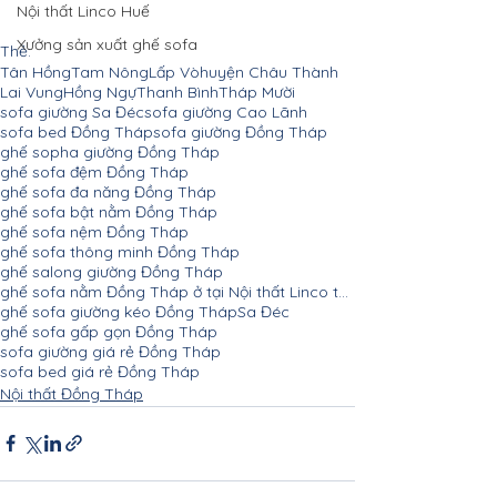
Nội thất Linco Huế
Xưởng sản xuất ghế sofa
Thẻ:
Tân Hồng
Tam Nông
Lấp Vò
huyện Châu Thành
Lai Vung
Hồng Ngự
Thanh Bình
Tháp Mười
sofa giường Sa Đéc
sofa giường Cao Lãnh
sofa bed Đồng Tháp
sofa giường Đồng Tháp
ghế sopha giường Đồng Tháp
ghế sofa đệm Đồng Tháp
ghế sofa đa năng Đồng Tháp
ghế sofa bật nằm Đồng Tháp
ghế sofa nệm Đồng Tháp
ghế sofa thông minh Đồng Tháp
ghế salong giường Đồng Tháp
ghế sofa nằm Đồng Tháp ở tại Nội thất Linco tp thành phố Cao Lãnh
ghế sofa giường kéo Đồng Tháp
Sa Đéc
ghế sofa gấp gọn Đồng Tháp
sofa giường giá rẻ Đồng Tháp
sofa bed giá rẻ Đồng Tháp
Nội thất Đồng Tháp