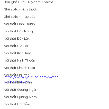
Bàn ghế HCM | Nội thất Tphcm
Ghế sofa - kích thước
Ghế sofa - màu sắc
Nội thất Bình Thuận
Nội thất Đăk Nông
Nội thất Đăk Lăk
Nội thất Gia Lai
Nội thất Kon Tum
Nội thất Ninh Thuận
Nội thất Khánh Hòa
Nội thất Phú Yên
https://www.youtube.com/watch?
v=NkieURXNkbg
Nội thất Bình Định
Nội thất Quảng Ngãi
Nội thất Quảng Nam
Nội thất Đà Nẵng