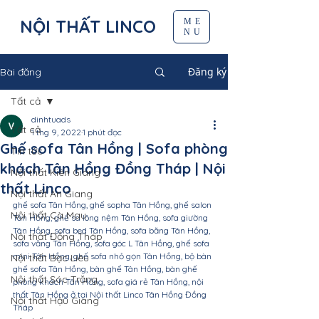
NỘI THẤT LINCO
ME
NU
Đăng ký
Bài đăng
Tất cả
dinhtuads
Tất cả
1 thg 9, 2022
1 phút đọc
Ghế sofa Tân Hồng | Sofa phòng
Tin tức
khách Tân Hồng Đồng Tháp | Nội
Nội thất Kiên Giang
thất Linco
Nội thất An Giang
ghế sofa Tân Hồng, ghế sopha Tân Hồng, ghế salon 
Nội thất Cà Mau
Tân Hồng, ghế sa lông nệm Tân Hồng, sofa giường 
Tân Hồng, sofa bed Tân Hồng, sofa băng Tân Hồng, 
Nội thất Đồng Tháp
sofa văng Tân Hồng, sofa góc L Tân Hồng, ghế sofa 
mini Tân Hồng, ghế sofa nhỏ gọn Tân Hồng, bộ bàn 
Nội thất Bạc Liêu
ghế sofa Tân Hồng, bàn ghế Tân Hồng, bàn ghế 
Nội thất Sóc Trăng
phòng khách Tân Hồng, sofa giá rẻ Tân Hồng, nội 
thất Tân Hồng ở tại Nội thất Linco Tân Hồng Đồng 
Nội thất Hậu Giang
Tháp