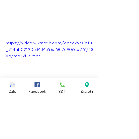
https://video.wixstatic.com/video/940a18
_714ab02120e3434396a68f7a906cb276/48
0p/mp4/file.mp4
Zalo
Facebook
SĐT
Địa chỉ
Thẻ:
ghế sopha Tân Hồng
ghế sofa Tân Hồng
sofa văng Tân Hồng
sofa góc L Tân Hồng
ghế sofa mini Tân Hồng
sofa bed Tân Hồng
ghế salon Tân Hồng
ghế sa lông nệm Tân Hồng
bộ bàn ghế sofa Tân Hồng
bàn ghế Tân Hồng
sofa giường Tân Hồng
bàn ghế phòng khách Tân Hồng