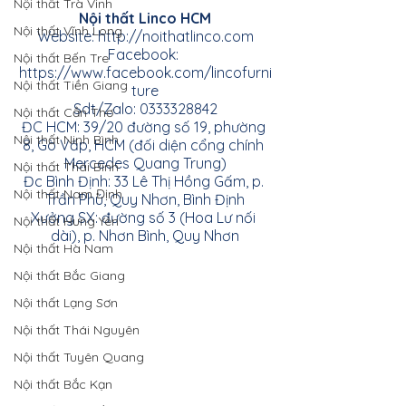
Nội thất Trà Vinh
Nội thất Linco HCM
Nội thất Vĩnh Long
Website:
http://noithatlinco.com
Facebook:
Nội thất Bến Tre
https://www.facebook.com/lincofurni
Nội thất Tiền Giang
ture
Sdt/Zalo: 0333328842
Nội thất Cần Thơ
ĐC HCM: 39/20 đường số 19, phường 
Nội thất Ninh Bình
8, Gò Vấp, HCM (đối diện cổng chính 
Mercedes Quang Trung)
Nội thất Thái Bình
Đc Bình Định: 33 Lê Thị Hồng Gấm, p. 
Nội thất Nam Định
Trần Phú, Quy Nhơn, Bình Định
Xưởng SX: đường số 3 (Hoa Lư nối 
Nội thất Hưng Yên
dài), p. Nhơn Bình, Quy Nhơn
Nội thất Hà Nam
Nội thất Bắc Giang
Nội thất Lạng Sơn
Nội thất Thái Nguyên
Nội thất Tuyên Quang
Nội thất Bắc Kạn