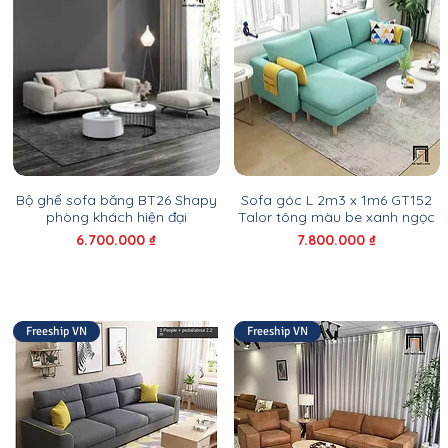
Bộ ghế sofa băng BT26 Shapy
Sofa góc L 2m3 x 1m6 GT152
phòng khách hiện đại
Talor tông màu be xanh ngọc
Giá
Giá
6.700.000 ₫
7.800.000 ₫
Freeship VN
Freeship VN