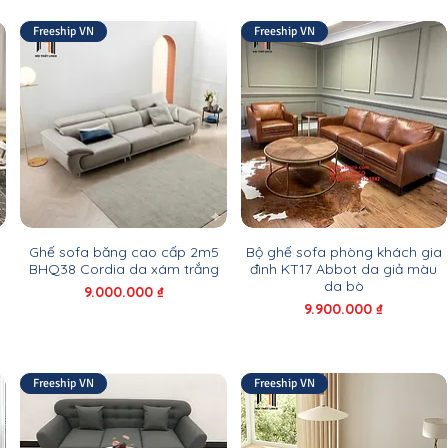
Freeship VN
Freeship VN
Ghế sofa băng cao cấp 2m5
Bộ ghế sofa phòng khách gia
BHQ38 Cordia da xám trắng
đình KT17 Abbot da giả màu
da bò
Giá
9.000.000 ₫
Giá
9.900.000 ₫
Freeship VN
Freeship VN