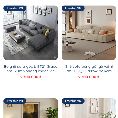
Freeship VN
Freeship VN
Bộ ghế sofa góc L GT21 Grace
Ghế sofa băng gật gù vải nỉ
3m1 x 1m6 phòng khách lớn
2m6 BHQ6 Farrow be kem
Giá
Giá
9.700.000 ₫
9.200.000 ₫
Freeship VN
Freeship VN