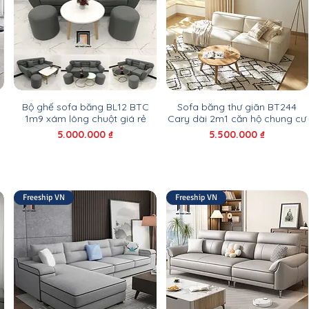
Bộ ghế sofa băng BL12 BTC
Sofa băng thư giãn BT244
1m9 xám lông chuột giá rẻ
Cary dài 2m1 căn hộ chung cư
Giá
Giá
5.000.000 ₫
5.500.000 ₫
Freeship VN
Freeship VN