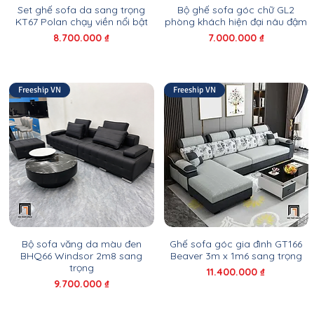
Set ghế sofa da sang trọng
Bộ ghế sofa góc chữ GL2
KT67 Polan chạy viền nổi bật
phòng khách hiện đại nâu đậm
Giá
Giá
8.700.000 ₫
7.000.000 ₫
Freeship VN
Freeship VN
Bộ sofa văng da màu đen
Ghế sofa góc gia đình GT166
BHQ66 Windsor 2m8 sang
Beaver 3m x 1m6 sang trọng
trọng
Giá
11.400.000 ₫
Giá
9.700.000 ₫