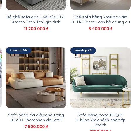
g
Bộ ghế sofa góc L vải nỉ GT129
Ghế sofa băng 2m4 da xám
Ammo 3m x 1m6 gia đình
BT116 Tazrou căn hộ chung cư
Giá
Giá
11.200.000 ₫
8.400.000 ₫
Freeship VN
Freeship VN
Sofa băng da giả sang trọng
Sofa băng cong BHQ10
BT280 Thompson dài 2m4
Subline 2m2 sảnh chờ tiếp
khách
Giá
7.500.000 ₫