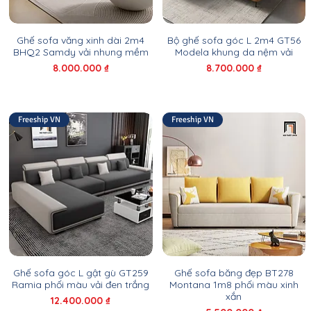
Ghế sofa văng xinh dài 2m4
Bộ ghế sofa góc L 2m4 GT56
BHQ2 Samdy vải nhung mềm
Modela khung da nệm vải
Giá
Giá
8.000.000 ₫
8.700.000 ₫
Freeship VN
Freeship VN
Ghế sofa góc L gật gù GT259
Ghế sofa băng đẹp BT278
Ramia phối màu vải đen trắng
Montana 1m8 phối màu xinh
xắn
Giá
12.400.000 ₫