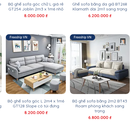
e
Bộ ghế sofa góc chữ L giá rẻ
Ghế sofa băng da giả BT268
GT254 Joblin 2m3 x 1m6 nhỏ
Klamath dài 2m1 sang trọng
Giá
Giá
8.000.000 ₫
6.200.000 ₫
Freeship VN
Freeship VN
Bộ ghế sofa góc L 2m4 x 1m6
Bộ ghế sofa băng 2m2 BT43
g
GT128 Slope có túi đưng
Roam phòng khách sang
trọng
Giá
8.200.000 ₫
Giá
6.800.000 ₫