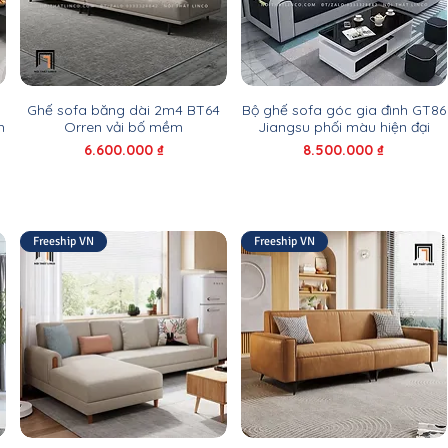
8
Ghế sofa băng dài 2m4 BT64
Bộ ghế sofa góc gia đình GT86
h
Orren vải bố mềm
Jiangsu phối màu hiện đại
Giá
Giá
6.600.000 ₫
8.500.000 ₫
Freeship VN
Freeship VN