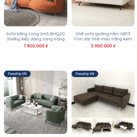
Sofa băng cong 2m5 BHQ20
Ghế sofa giường nằm GB13
Shelby kiểu dáng sang trọng
Finn dài 1m8 màu trắng kem
Giá
Giá
7.900.000 ₫
3.900.000 ₫
Freeship VN
Freeship VN