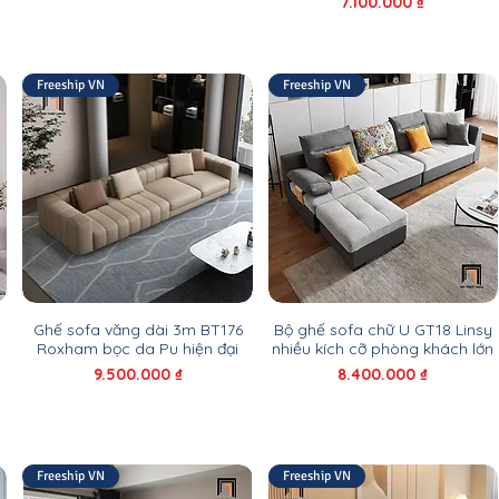
Giá
7.100.000 ₫
Freeship VN
Freeship VN
1
Ghế sofa văng dài 3m BT176
Bộ ghế sofa chữ U GT18 Linsy
Roxham bọc da Pu hiện đại
nhiều kích cỡ phòng khách lớn
Giá
Giá
9.500.000 ₫
8.400.000 ₫
Freeship VN
Freeship VN