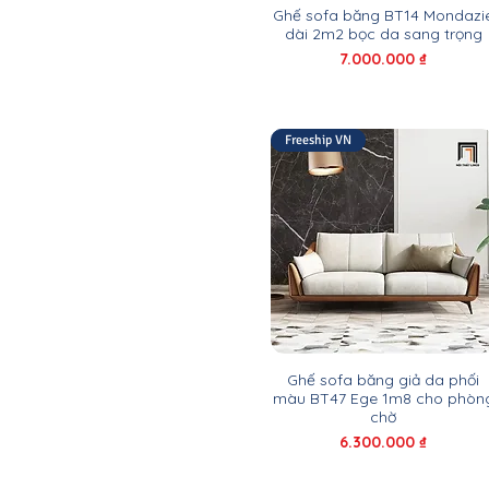
1m9 x 1m
Ghế sofa băng BT14 Mondazi
dài 2m2 bọc da sang trọng
2m
Giá
7.000.000 ₫
2m x 1m
2m x 2m
2m05
2m1
Freeship VN
2m15
2m2
2m2 x 1m4
2m2 x 1m5
2m2 x 1m6
2m2 x 1m7
2m2 x 1m8
2m2 x 2m2
2m25 x 1m2
Ghế sofa băng giả da phối
2m3
màu BT47 Ege 1m8 cho phòn
2m3 x 1m55
chờ
2m3 x 1m6
Giá
6.300.000 ₫
2m3 x 2m3