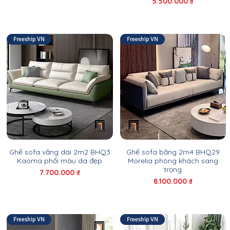
Giá
5.500.000 ₫
Freeship VN
Freeship VN
Ghế sofa văng dài 2m2 BHQ3
Ghế sofa băng 2m4 BHQ29
Kaoma phối màu da đẹp
Morelia phòng khách sang
trọng
Giá
7.700.000 ₫
Giá
8.100.000 ₫
Freeship VN
Freeship VN