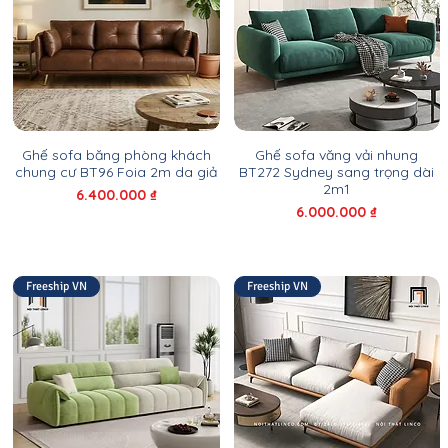
Ghế sofa băng phòng khách
Ghế sofa văng vải nhung
chung cư BT96 Foia 2m da giả
BT272 Sydney sang trọng dài
2m1
Giá
6.400.000 ₫
Giá
6.000.000 ₫
Freeship VN
Freeship VN