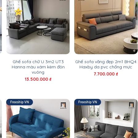
Ghế sofa chữ U 3m2 UT3
Ghế sofa văng đẹp 2m1 BHQ4
Hanna màu xám kèm đôn
Haxby da pvc chống mực
vuông
Giá
7.700.000 ₫
Giá
13.500.000 ₫
Freeship VN
Freeship VN