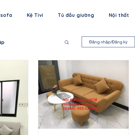
 sofa
Kệ Tivi
Tủ đầu giường
Nội thất
áp
Đăng nhập/Đăng ký
nh Long
 Bình
ạng Sơn