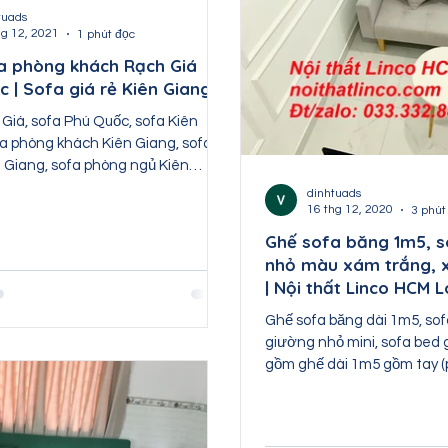
Nội thất Bắc Kạn
Nội thất Cao Bằng
Nội t
tuads
hg 12, 2021
1 phút đọc
a phòng khách Rạch Giá
 | Sofa giá rẻ Kiên Giang
ất Hòa Bình
Nội thất Điện Biên
Nội thất Lào Ca
Giá, sofa Phú Quốc, sofa Kiên
fa phòng khách Kiên Giang, sofa
n Giang, sofa phòng ngủ Kiên
 hiện...
dinhtuads
16 thg 12, 2020
3 phút
Ghế sofa băng 1m5, s
nhỏ màu xám trắng, 
| Nội thất Linco HCM 
Gòn
Ghế sofa băng dài 1m5, sof
giường nhỏ mini, sofa bed g
gồm ghế dài 1m5 gồm tay (p
tròn trắng ván