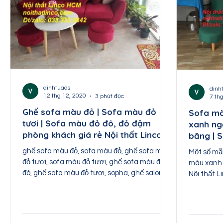
dinhtuads
dinh
12 thg 12, 2020
3 phút đọc
7 th
Ghế sofa màu đỏ | Sofa màu đỏ
Sofa mà
tươi | Sofa màu đỏ đô, đỏ đậm
xanh ngọ
phòng khách giá rẻ Nội thất Linco
băng | 
Tphcm
ghế sofa màu đỏ, sofa màu đỏ, ghế sofa màu
Một số mẫ
đỏ tươi, sofa màu đỏ tươi, ghế sofa màu đỏ
màu xanh n
đô, ghế sofa màu đỏ tươi, sopha, ghế salong
Nội thất L
nệm, sofa
liên...