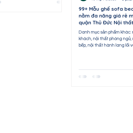
99+ Mẫu ghế sofa bed
nằm đa năng giá rẻ m
quận Thủ Đức Nội thấ
Danh mục sản phẩm khác: n
khách, nội thất phòng ngủ,
bếp, nội thất hành lang lối v
phòng, nội...