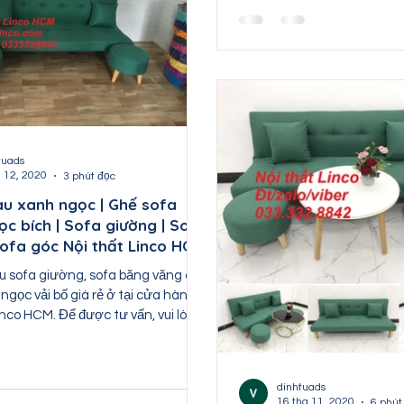
tuads
g 12, 2020
3 phút đọc
u xanh ngọc | Ghế sofa
c bích | Sofa giường | Sofa
Sofa góc Nội thất Linco HCM
u sofa giường, sofa băng văng dài
gọc vải bố giá rẻ ở tại cửa hàng
inco HCM. Để được tư vấn, vui lòng
dinhtuads
16 thg 11, 2020
6 phút