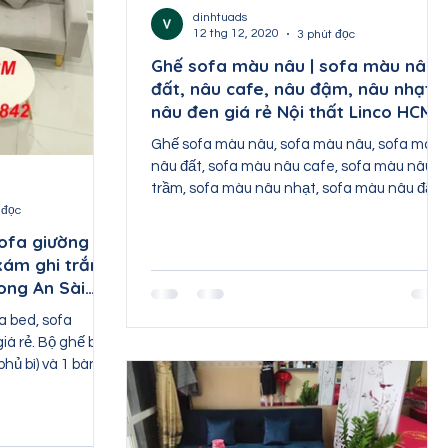
hất Hà Giang
dinhtuads
12 thg 12, 2020
3 phút đọc
Ghế sofa màu nâu | sofa màu nâu
đất, nâu cafe, nâu đậm, nâu nhạt,
i
nâu đen giá rẻ Nội thất Linco HCM
Ghế sofa màu nâu, sofa màu nâu, sofa màu
nâu đất, sofa màu nâu cafe, sofa màu nâu
trầm, sofa màu nâu nhạt, sofa màu nâu đậm
sofa màu nâu
 đọc
ofa giường
xám ghi trắng
Long An Sài
a bed, sofa
iá rẻ. Bộ ghế bao
hủ bì) và 1 bàn