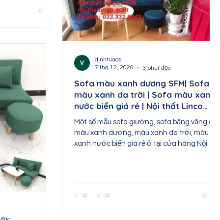
dinhtuads
7 thg 12, 2020
3 phút đọc
Sofa màu xanh dương SFM| Sofa
màu xanh da trời | Sofa màu xanh
nước biển giá rẻ | Nội thất Linco
HCM
Một số mẫu sofa giường, sofa băng văng dài
màu xanh dương, màu xanh da trời, màu
xanh nước biển giá rẻ ở tại cửa hàng Nội
thất Linco HCM...
 đọc