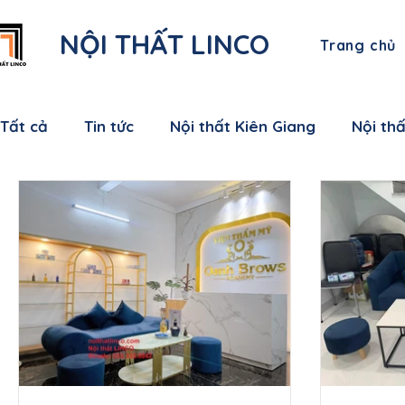
NỘI THẤT LINCO
Trang chủ
Tất cả
Tin tức
Nội thất Kiên Giang
Nội th
Nội thất Bạc Liêu
Nội thất Sóc Trăng
Nội
Nội thất Bến Tre
Nội thất Tiền Giang
Nội
Nội thất Nam Định
Nội thất Hưng Yên
Nộ