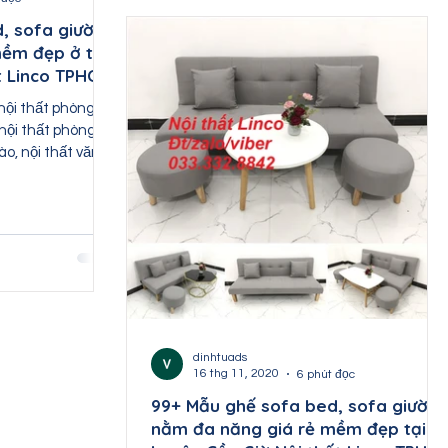
, sofa giường
ềm đẹp ở tại
t Linco TPHCM
ội thất phòng
 nội thất phòng
ào, nội thất văn
dinhtuads
16 thg 11, 2020
6 phút đọc
99+ Mẫu ghế sofa bed, sofa giườn
nằm đa năng giá rẻ mềm đẹp tại