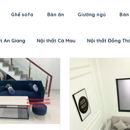
Ghế sofa
Bàn ăn
Giường ngủ
Bàn
ất An Giang
Nội thất Cà Mau
Nội thất Đồng Th
 thất Hậu Giang
Nội thất Trà Vinh
Nội thất Vĩ
 thất Cần Thơ
Nội thất Ninh Bình
Nội thất Thái
i thất Hà Nam
Nội thất Bắc Giang
Nội thất L