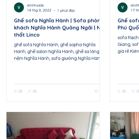
Nội thất Thái Nguyên
Nội thất Tuyên Quang
dinhtuads
dinh
19 thg 9, 2022
17 t
1 phút đọc
Ghế sofa Nghĩa Hành | Sofa phòng
Ghế sof
khách Nghĩa Hành Quảng Ngãi | Nội
Phú Quốc
Nội thất Sơn La
Nội thất Lai Châu
Nội th
thất Linco
sofa Rạch 
Giang, so
ghế sofa Nghĩa Hành, ghế sopha Nghĩa
giá rẻ Kiê
Hành, ghế salon Nghĩa Hành, ghế sa lông
Giang, sofa
nệm Nghĩa Hành, sofa giường Nghĩa Hành,
sofa bed Nghĩa Hành,...