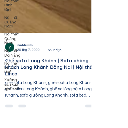
Nội thất
Bình
Định
Nội thất
Quảng
Ngãi
Nội thất
Quảng
Nam
Nội thất
dinhtuads
Đà Nẵng
26 thg 7, 2022
1 phút đọc
Nội thất
Linco
Ghế sofa Long Khánh | Sofa phòng
Huế
khách Long Khánh Đồng Nai | Nội thất
Xưởng
Linco
sản xuất
ghế sofa
ghế sofa Long Khánh, ghế sopha Long Khánh,
ghế salon Long Khánh, ghế sa lông nệm Long
Khánh, sofa giường Long Khánh, sofa bed
Long Khánh,...