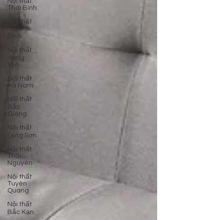
Nội thất
Thái Bình
Nội thất
Nam
Định
Nội thất
Hưng
Yên
Nội thất
Hà Nam
Nội thất
Bắc
Giang
Nội thất
Lạng Sơn
Nội thất
Thái
Nguyên
Nội thất
Tuyên
Quang
Nội thất
Bắc Kạn