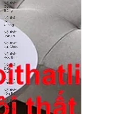
Nội thất
Cao
Bằng
Nội thất
Hà
Giang
Nội thất
Sơn La
Nội thất
Lai Châu
Nội thất
Hòa Bình
Nội thất
Điện
Biên
Nội thất
Lào Cai
Nội thất
Yên Bái
Nội thất
Bình
Dương