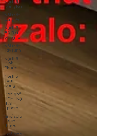
Nội thất
Đồng Nai
Nội thất
Long An
Nội thất
Bà Rịa
Vũng Tàu
Nội thất
Tây Ninh
Nội thất
Bình
Phước
Nội thất
Lâm
Đồng
Bàn ghế
HCM | Nội
thất
Tphcm
Ghế sofa
- kích
thước
Ghế sofa