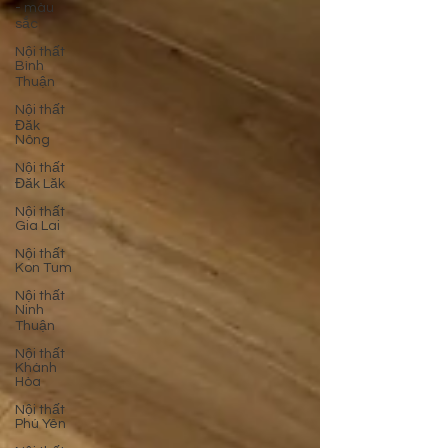
- màu
sắc
Nội thất
Bình
Thuận
Nội thất
Đăk
Nông
Nội thất
Đăk Lăk
Nội thất
Gia Lai
Nội thất
Kon Tum
Nội thất
Ninh
Thuận
Nội thất
Khánh
Hòa
Nội thất
Phú Yên