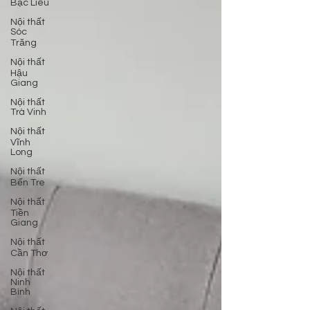
Bạc Liêu
Nội thất
Sóc
Trăng
Nội thất
Hậu
Giang
Nội thất
Trà Vinh
Nội thất
Vĩnh
Long
Nội thất
Bến Tre
Nội thất
Tiền
Giang
Nội thất
Cần Thơ
Nội thất
Ninh
Bình