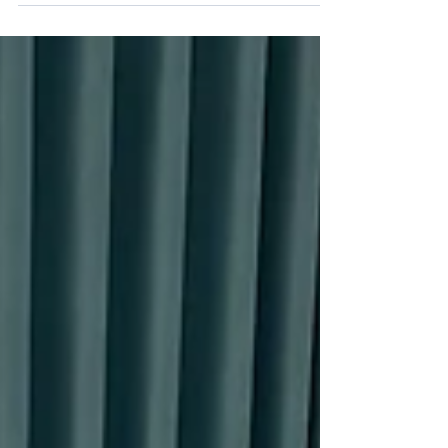
Đất Đỏ, ghế sa lông nệm Đất Đỏ, sofa giường
Đất Đỏ, sofa bed Đất Đỏ, sofa băng Đất Đỏ,
sofa...