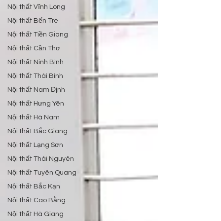
Nội thất Vĩnh Long
Nội thất Bến Tre
Nội thất Tiền Giang
Nội thất Cần Thơ
Nội thất Ninh Bình
Nội thất Thái Bình
Nội thất Nam Định
Nội thất Hưng Yên
Nội thất Hà Nam
Nội thất Bắc Giang
Nội thất Lạng Sơn
Nội thất Thái Nguyên
Nội thất Tuyên Quang
Nội thất Bắc Kạn
Nội thất Cao Bằng
Nội thất Hà Giang