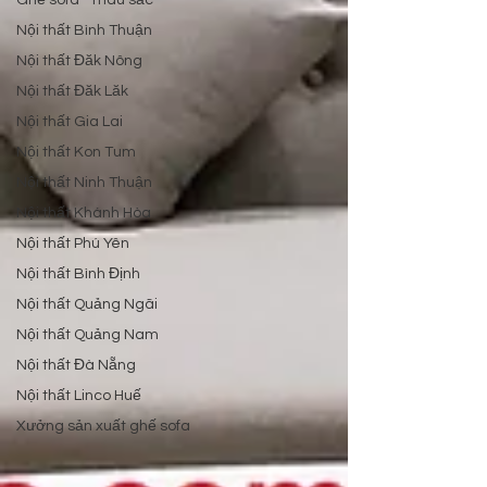
Ghế sofa - màu sắc
Nội thất Bình Thuận
Nội thất Đăk Nông
Nội thất Đăk Lăk
Nội thất Gia Lai
Nội thất Kon Tum
Nội thất Ninh Thuận
Nội thất Khánh Hòa
Nội thất Phú Yên
Nội thất Bình Định
Nội thất Quảng Ngãi
Nội thất Quảng Nam
Nội thất Đà Nẵng
Nội thất Linco Huế
Xưởng sản xuất ghế sofa