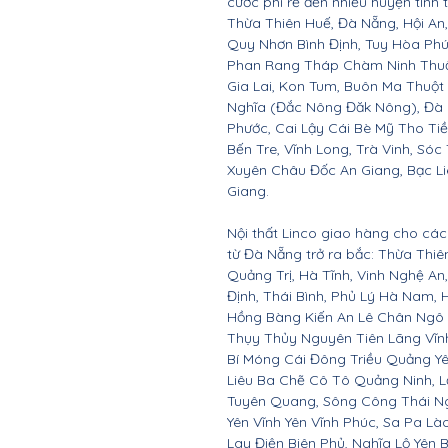
cước phí rẻ đến nhiều huyện tỉnh
Thừa Thiên Huế, Đà Nẵng, Hội A
Quy Nhơn Bình Định, Tuy Hòa Ph
Phan Rang Tháp Chàm Ninh Thuận,
Gia Lai, Kon Tum, Buôn Ma Thuột
Nghĩa (Đắc Nông Đăk Nông), Đà 
Phước, Cai Lậy Cái Bè Mỹ Tho Ti
Bến Tre, Vĩnh Long, Trà Vinh, Sóc
Xuyên Châu Đốc An Giang, Bạc Li
Giang.
Nội thất Linco giao hàng cho các 
từ Đà Nẵng trở ra bắc: Thừa Thi
Quảng Trị, Hà Tĩnh, Vinh Nghệ A
Định, Thái Bình, Phủ Lý Hà Nam, 
Hồng Bàng Kiến An Lê Chân Ngô
Thụy Thủy Nguyên Tiên Lãng Vĩ
Bí Móng Cái Đông Triều Quảng Y
Liêu Ba Chẽ Cô Tô Quảng Ninh, L
Tuyên Quang, Sông Công Thái Ngu
Yên Vĩnh Yên Vĩnh Phúc, Sa Pa Là
Lay Điện Biên Phủ, Nghĩa Lộ Yên 