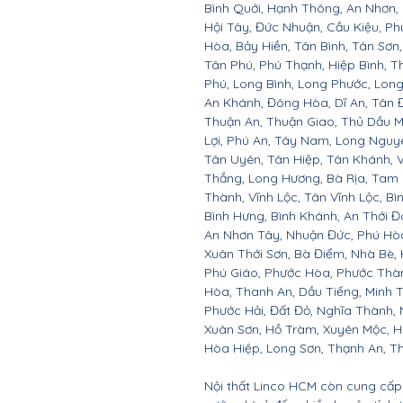
Bình Quới, Hạnh Thông, An Nhơn,
Hội Tây, Đức Nhuận, Cầu Kiệu, P
Hòa, Bảy Hiền, Tân Bình, Tân Sơn
Tân Phú, Phú Thạnh, Hiệp Bình, T
Phú, Long Bình, Long Phước, Long
An Khánh, Đông Hòa, Dĩ An, Tân Đ
Thuận An, Thuận Giao, Thủ Dầu Mộ
Lợi, Phú An, Tây Nam, Long Nguyê
Tân Uyên, Tân Hiệp, Tân Khánh,
Thắng, Long Hương, Bà Rịa, Tam 
Thành, Vĩnh Lộc, Tân Vĩnh Lộc, Bì
Bình Hưng, Bình Khánh, An Thới Đô
An Nhơn Tây, Nhuận Đức, Phú Hò
Xuân Thới Sơn, Bà Điểm, Nhà Bè,
Phú Giáo, Phước Hòa, Phước Thàn
Hòa, Thanh An, Dầu Tiếng, Minh T
Phước Hải, Đất Đỏ, Nghĩa Thành, 
Xuân Sơn, Hồ Tràm, Xuyên Mộc, H
Hòa Hiệp, Long Sơn, Thạnh An, Th
Nội thất Linco HCM còn cung cấp 