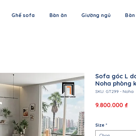
Ghế sofa
Bàn ăn
Giường ngủ
Bàn
Sofa góc L d
Noha phòng 
SKU: GT299 - Noha
Gi
9.800.000 ₫
Size
*
Chọn