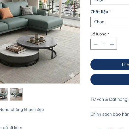
Chất liệu
*
Chọn
Số lượng
*
Thê
Tư vấn & Đặt hàng
 Noha phòng khách đẹp
Để được tư vấn cụ 
Chính sách bảo hà
khách vui lòng liên
033.332.8842 - 0962
Nội thất Linco HCM
c gối đi kèm