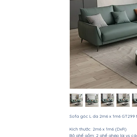
Sofa góc L da 2m6 x 1m6 GT299
Kích thước: 2m6 x 1m6 (DxR)
Bộ ghế gồm: 2 ghế ghép lại vs cá