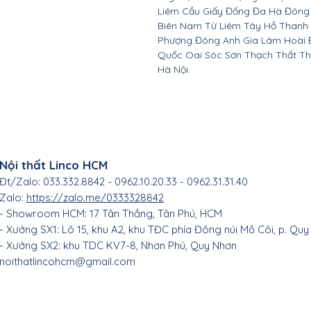
Liêm Cầu Giấy Đống Đa Hà Đông
Biên Nam Từ Liêm Tây Hồ Thanh
Phượng Đông Anh Gia Lâm Hoài 
Quốc Oai Sóc Sơn Thạch Thất Th
Hà Nội.
Nội thất Linco HCM
Đt/Zalo: 033.332.8842 - 0962.10.20.33 - 0962.31.31.40
Zalo:
https://zalo.me/0333328842
- Showroom HCM: 17 Tân Thắng
, Tân Phú, HC
M
- Xưởng SX1: Lô 15, khu A2, khu TĐC phía Đông núi Mồ Côi, p. Quy
- Xưởng SX2: khu TDC KV7-8, Nhơn Phú, Quy Nhơn
noithatlincohcm@gmail.com