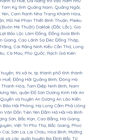
 thành từ Huế, Đà Nẵng trở vào nam như:
n, Tam Kỳ tỉnh Quảng Nam, Quảng Ngãi,
ú Yên, Cam Ranh Nha Trang Khánh Hòa,
 Mũi Né Phan Thiết Bình Thuận, Pleiku
 (Buôn Mê Thuột) Daklak (Đắc Lắc), Gia
Lạt Bảo Lộc Lâm Đồng, Đồng Xoài Bình
ền Giang, Cao Lãnh Sa Đéc Đồng Tháp,
 Trăng, Cái Răng Ninh Kiều Cần Thơ, Long
êu, Cà Mau, Phú Quốc, Rạch Giá Kiên
huyện, thị xã tx, tp thành phố tỉnh thành
ên Huế, Đồng Hới Quảng Bình, Đông Hà
n, Thanh Hóa, Tam Điệp Ninh Bình, Nam
Hưng Yên, quận Đồ Sơn Dương Kinh Hải An
 Quyền và huyện An Dương An Lão Kiến
nh Bảo Hải Phòng, Hạ Long Cẩm Phả Uông
ên Vân Đồn Tiên Yên Đầm Hả Hải Hà Bình
ạng Sơn, Bắc Kạn, Cao Bằng, Hà Giang,
yên, Việt Trì Phú Thọ, Bắc Giang, Phúc
o Cai, Sơn La, Lai Châu, Hòa Bình, Mường
Bái và các quận huyện Ba Đình Bắc Từ