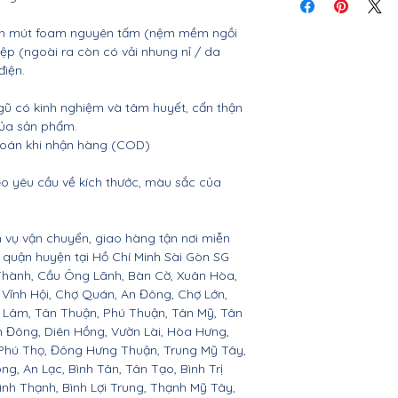
tiết
nệm mút foam nguyên tấm (nệm mềm ngồi
ệp (ngoài ra còn có vải nhung nỉ / da
điện.
gũ có kinh nghiệm và tâm huyết, cẩn thận
của sản phẩm.
 toán khi nhận hàng (COD)
o yêu cầu về kích thước, màu sắc của
 vụ vận chuyển, giao hàng tận nơi miễn
ác quận huyện tại Hồ Chí Minh Sài Gòn SG
Thành, Cầu Ông Lãnh, Bàn Cờ, Xuân Hòa,
 Vĩnh Hội, Chợ Quán, An Đông, Chợ Lớn,
hú Lâm, Tân Thuận, Phú Thuận, Tân Mỹ, Tân
h Đông, Diên Hồng, Vườn Lài, Hòa Hưng,
, Phú Thọ, Đông Hưng Thuận, Trung Mỹ Tây,
ng, An Lạc, Bình Tân, Tân Tạo, Bình Trị
ình Thạnh, Bình Lợi Trung, Thạnh Mỹ Tây,