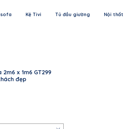
 sofa
Kệ Tivi
Tủ đầu giường
Nội thất
a 2m6 x 1m6 GT299
khách đẹp
á