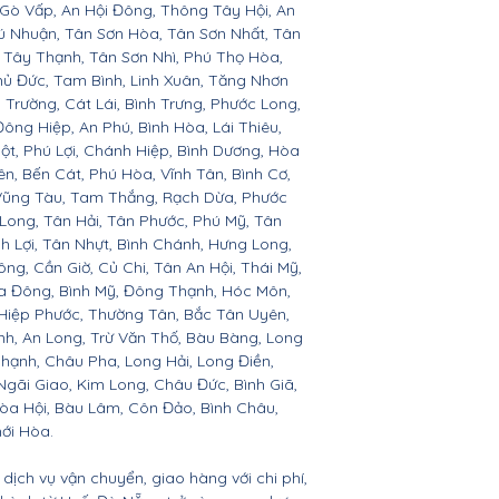
 Gò Vấp, An Hội Đông, Thông Tây Hội, An
hú Nhuận, Tân Sơn Hòa, Tân Sơn Nhất, Tân
, Tây Thạnh, Tân Sơn Nhì, Phú Thọ Hòa,
hủ Đức, Tam Bình, Linh Xuân, Tăng Nhơn
 Trường, Cát Lái, Bình Trưng, Phước Long,
ông Hiệp, An Phú, Bình Hòa, Lái Thiêu,
t, Phú Lợi, Chánh Hiệp, Bình Dương, Hòa
n, Bến Cát, Phú Hòa, Vĩnh Tân, Bình Cơ,
 Vũng Tàu, Tam Thắng, Rạch Dừa, Phước
Long, Tân Hải, Tân Phước, Phú Mỹ, Tân
nh Lợi, Tân Nhựt, Bình Chánh, Hưng Long,
ng, Cần Giờ, Củ Chi, Tân An Hội, Thái Mỹ,
a Đông, Bình Mỹ, Đông Thạnh, Hóc Môn,
 Hiệp Phước, Thường Tân, Bắc Tân Uyên,
h, An Long, Trừ Văn Thố, Bàu Bàng, Long
hạnh, Châu Pha, Long Hải, Long Điền,
Ngãi Giao, Kim Long, Châu Đức, Bình Giã,
òa Hội, Bàu Lâm, Côn Đảo, Bình Châu,
ới Hòa.
dịch vụ vận chuyển, giao hàng với chi phí,