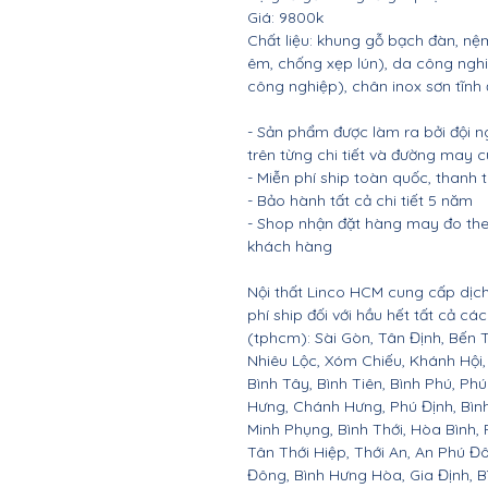
Giá: 9800k
Chất liệu: khung gỗ bạch đàn, 
êm, chống xẹp lún), da công nghi
công nghiệp), chân inox sơn tĩnh 
- Sản phẩm được làm ra bởi đội n
trên từng chi tiết và đường may 
- Miễn phí ship toàn quốc, thanh
- Bảo hành tất cả chi tiết 5 năm
- Shop nhận đặt hàng may đo the
khách hàng
Nội thất Linco HCM cung cấp dịch
phí ship đối với hầu hết tất cả c
(tphcm): Sài Gòn, Tân Định, Bến 
Nhiêu Lộc, Xóm Chiếu, Khánh Hội,
Bình Tây, Bình Tiên, Bình Phú, P
Hưng, Chánh Hưng, Phú Định, Bìn
Minh Phụng, Bình Thới, Hòa Bình
Tân Thới Hiệp, Thới An, An Phú Đô
Đông, Bình Hưng Hòa, Gia Định, B