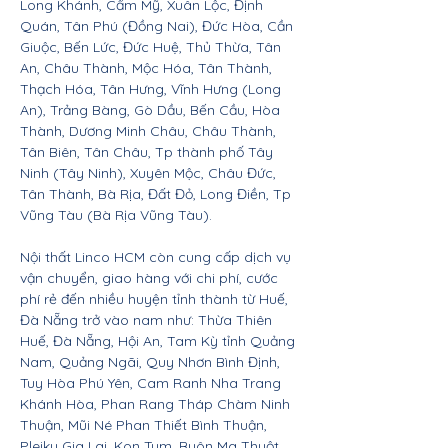
Long Khánh, Cẩm Mỹ, Xuân Lộc, Định
Quán, Tân Phú (Đồng Nai), Đức Hòa, Cần
Giuộc, Bến Lức, Đức Huệ, Thủ Thừa, Tân
An, Châu Thành, Mộc Hóa, Tân Thành,
Thạch Hóa, Tân Hưng, Vĩnh Hưng (Long
An), Trảng Bàng, Gò Dầu, Bến Cầu, Hòa
Thành, Dương Minh Châu, Châu Thành,
Tân Biên, Tân Châu, Tp thành phố Tây
Ninh (Tây Ninh), Xuyên Mộc, Châu Đức,
Tân Thành, Bà Rịa, Đất Đỏ, Long Điền, Tp
Vũng Tàu (Bà Rịa Vũng Tàu).
Nội thất Linco HCM còn cung cấp dịch vụ
vận chuyển, giao hàng với chi phí, cước
phí rẻ đến nhiều huyện tỉnh thành từ Huế,
Đà Nẵng trở vào nam như: Thừa Thiên
Huế, Đà Nẵng, Hội An, Tam Kỳ tỉnh Quảng
Nam, Quảng Ngãi, Quy Nhơn Bình Định,
Tuy Hòa Phú Yên, Cam Ranh Nha Trang
Khánh Hòa, Phan Rang Tháp Chàm Ninh
Thuận, Mũi Né Phan Thiết Bình Thuận,
Pleiku Gia Lai, Kon Tum, Buôn Ma Thuột