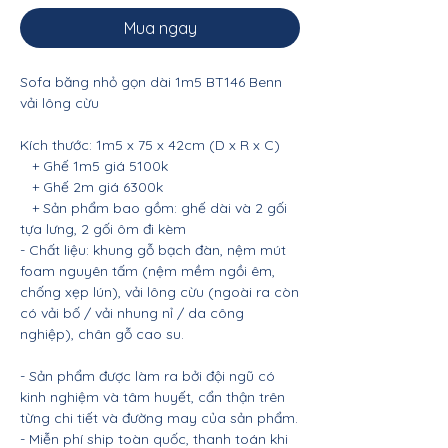
Mua ngay
Sofa băng nhỏ gọn dài 1m5 BT146 Benn
vải lông cừu
Kích thước: 1m5 x 75 x 42cm (D x R x C)
+ Ghế 1m5 giá 5100k
+ Ghế 2m giá 6300k
+ Sản phẩm bao gồm: ghế dài và 2 gối
tựa lưng, 2 gối ôm đi kèm
- Chất liệu: khung gỗ bạch đàn, nệm mút
foam nguyên tấm (nệm mềm ngồi êm,
chống xẹp lún), vải lông cừu (ngoài ra còn
có vải bố / vải nhung nỉ / da công
nghiệp), chân gỗ cao su.
- Sản phẩm được làm ra bởi đội ngũ có
kinh nghiệm và tâm huyết, cẩn thận trên
từng chi tiết và đường may của sản phẩm.
- Miễn phí ship toàn quốc, thanh toán khi