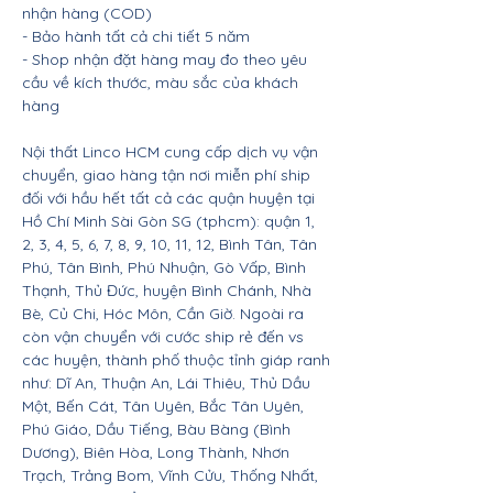
nhận hàng (COD)
- Bảo hành tất cả chi tiết 5 năm
- Shop nhận đặt hàng may đo theo yêu
cầu về kích thước, màu sắc của khách
hàng
Nội thất Linco HCM cung cấp dịch vụ vận
chuyển, giao hàng tận nơi miễn phí ship
đối với hầu hết tất cả các quận huyện tại
Hồ Chí Minh Sài Gòn SG (tphcm): quận 1,
2, 3, 4, 5, 6, 7, 8, 9, 10, 11, 12, Bình Tân, Tân
Phú, Tân Bình, Phú Nhuận, Gò Vấp, Bình
Thạnh, Thủ Đức, huyện Bình Chánh, Nhà
Bè, Củ Chi, Hóc Môn, Cần Giờ. Ngoài ra
còn vận chuyển với cước ship rẻ đến vs
các huyện, thành phố thuộc tỉnh giáp ranh
như: Dĩ An, Thuận An, Lái Thiêu, Thủ Dầu
Một, Bến Cát, Tân Uyên, Bắc Tân Uyên,
Phú Giáo, Dầu Tiếng, Bàu Bàng (Bình
Dương), Biên Hòa, Long Thành, Nhơn
Trạch, Trảng Bom, Vĩnh Cửu, Thống Nhất,