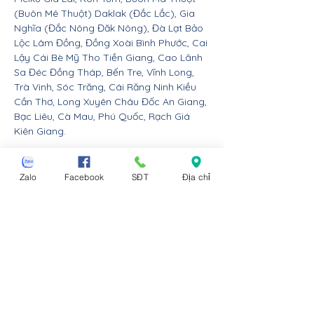
(Buôn Mê Thuột) Daklak (Đắc Lắc), Gia
Nghĩa (Đắc Nông Đăk Nông), Đà Lạt Bảo
Lộc Lâm Đồng, Đồng Xoài Bình Phước, Cai
Lậy Cái Bè Mỹ Tho Tiền Giang, Cao Lãnh
Sa Đéc Đồng Tháp, Bến Tre, Vĩnh Long,
Trà Vinh, Sóc Trăng, Cái Răng Ninh Kiều
Cần Thơ, Long Xuyên Châu Đốc An Giang,
Bạc Liêu, Cà Mau, Phú Quốc, Rạch Giá
Kiên Giang.
Nội thất Linco giao hàng cho các huyện,
thị xã tx, tp thành phố tỉnh thành từ Đà
Zalo
Facebook
SĐT
Địa chỉ
Nẵng trở ra bắc: Thừa Thiên Huế, Đồng
Hới Quảng Bình, Đông Hà Quảng Trị, Hà
Tĩnh, Vinh Nghệ An, Thanh Hóa, Tam Điệp
Ninh Bình, Nam Định, Thái Bình, Phủ Lý Hà
Nam, Hưng Yên, quận Đồ Sơn Dương Kinh
Hải An Hồng Bàng Kiến An Lê Chân Ngô
Quyền và huyện An Dương An Lão Kiến
Thụy Thủy Nguyên Tiên Lãng Vĩnh Bảo
Hải Phòng, Hạ Long Cẩm Phả Uông Bí