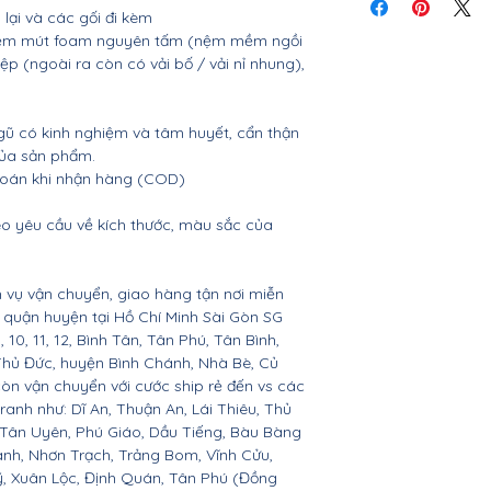
tiết
lại và các gối đi kèm
, nệm mút foam nguyên tấm (nệm mềm ngồi
p (ngoài ra còn có vải bố / vải nỉ nhung),
gũ có kinh nghiệm và tâm huyết, cẩn thận
của sản phẩm.
 toán khi nhận hàng (COD)
o yêu cầu về kích thước, màu sắc của
 vụ vận chuyển, giao hàng tận nơi miễn
ác quận huyện tại Hồ Chí Minh Sài Gòn SG
 9, 10, 11, 12, Bình Tân, Tân Phú, Tân Bình,
Thủ Đức, huyện Bình Chánh, Nhà Bè, Củ
còn vận chuyển với cước ship rẻ đến vs các
ranh như: Dĩ An, Thuận An, Lái Thiêu, Thủ
 Tân Uyên, Phú Giáo, Dầu Tiếng, Bàu Bàng
ành, Nhơn Trạch, Trảng Bom, Vĩnh Cửu,
, Xuân Lộc, Định Quán, Tân Phú (Đồng