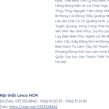
Định, Thái Bình, Phủ Lý Hà Nam, 
Hồng Bàng Kiến An Lê Chân Ngô
Thụy Thủy Nguyên Tiên Lãng Vĩ
Bí Móng Cái Đông Triều Quảng Y
Liêu Ba Chẽ Cô Tô Quảng Ninh, L
Tuyên Quang, Sông Công Thái Ngu
Yên Vĩnh Yên Vĩnh Phúc, Sa Pa Là
Lay Điện Biên Phủ, Nghĩa Lộ Yên 
Liêm Cầu Giấy Đống Đa Hà Đông
Biên Nam Từ Liêm Tây Hồ Thanh
Phượng Đông Anh Gia Lâm Hoài 
Quốc Oai Sóc Sơn Thạch Thất Th
Hà Nội.
Nội thất Linco HCM
Đt/Zalo: 033.332.8842 - 0962.10.20.33 - 0962.31.31.40
Zalo:
https://zalo.me/0333328842