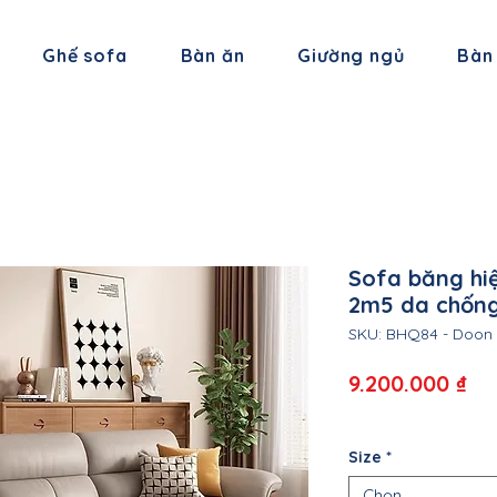
Ghế sofa
Bàn ăn
Giường ngủ
Bàn
Sofa băng hi
2m5 da chống
SKU: BHQ84 - Doon
Gi
9.200.000 ₫
Size
*
Chọn