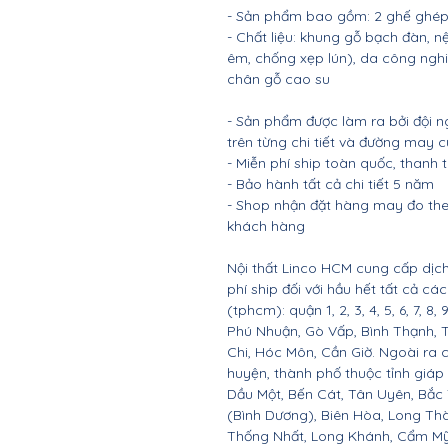
- Sản phẩm bao gồm: 2 ghế ghép 
- Chất liệu: khung gỗ bạch đàn
êm, chống xẹp lún), da công nghiệ
chân gỗ cao su
- Sản phẩm được làm ra bởi đội n
trên từng chi tiết và đường may 
- Miễn phí ship toàn quốc, thanh
- Bảo hành tất cả chi tiết 5 năm
- Shop nhận đặt hàng may đo the
khách hàng
Nội thất Linco HCM cung cấp dịch
phí ship đối với hầu hết tất cả c
(tphcm): quận 1, 2, 3, 4, 5, 6, 7, 8,
Phú Nhuận, Gò Vấp, Bình Thạnh, 
Chi, Hóc Môn, Cần Giờ. Ngoài ra 
huyện, thành phố thuộc tỉnh giáp 
Dầu Một, Bến Cát, Tân Uyên, Bắc
(Bình Dương), Biên Hòa, Long Th
Thống Nhất, Long Khánh, Cẩm Mỹ