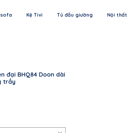
 sofa
Kệ Tivi
Tủ đầu giường
Nội thất
ện đại BHQ84 Doon dài
 trầy
á