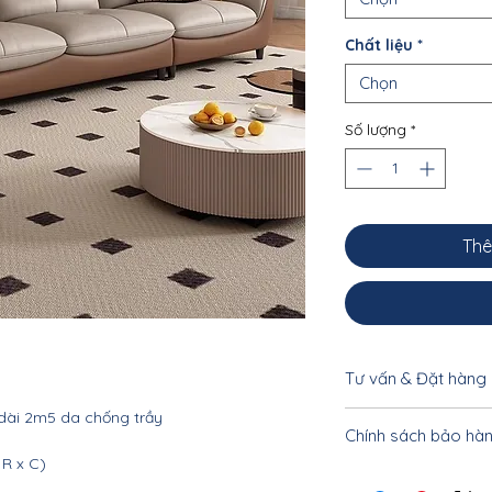
Chất liệu
*
Chọn
Số lượng
*
Thê
Tư vấn & Đặt hàng
dài 2m5 da chống trầy
Để được tư vấn cụ 
Chính sách bảo hà
khách vui lòng liên
 R x C)
033.332.8842 - 0962
Nội thất Linco HCM