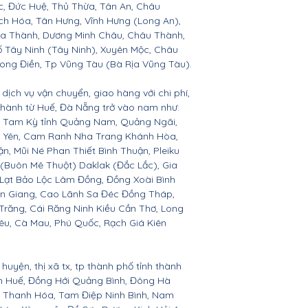
c, Đức Huệ, Thủ Thừa, Tân An, Châu
h Hóa, Tân Hưng, Vĩnh Hưng (Long An),
òa Thành, Dương Minh Châu, Châu Thành,
ố Tây Ninh (Tây Ninh), Xuyên Mộc, Châu
Long Điền, Tp Vũng Tàu (Bà Rịa Vũng Tàu).
dịch vụ vận chuyển, giao hàng với chi phí,
 thành từ Huế, Đà Nẵng trở vào nam như:
n, Tam Kỳ tỉnh Quảng Nam, Quảng Ngãi,
ú Yên, Cam Ranh Nha Trang Khánh Hòa,
 Mũi Né Phan Thiết Bình Thuận, Pleiku
 (Buôn Mê Thuột) Daklak (Đắc Lắc), Gia
Lạt Bảo Lộc Lâm Đồng, Đồng Xoài Bình
ền Giang, Cao Lãnh Sa Đéc Đồng Tháp,
 Trăng, Cái Răng Ninh Kiều Cần Thơ, Long
êu, Cà Mau, Phú Quốc, Rạch Giá Kiên
huyện, thị xã tx, tp thành phố tỉnh thành
ên Huế, Đồng Hới Quảng Bình, Đông Hà
n, Thanh Hóa, Tam Điệp Ninh Bình, Nam