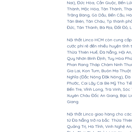
Nai), Đức Hòa, Cần Giuộc, Bến Lứ
Thành, Mộc Hóa, Tân Thành, Thạc
Trảng Bàng, Gò Dầu, Bến Cầu, H
Tân Biên, Tân Châu, Tp thành ph
Đức, Tân Thành, Bà Rịa, Đất Đỏ, 
Nội thất Linco HCM còn cung cấp 
cước phí rẻ đến nhiều huyện tỉnh
Thừa Thiên Huế, Đà Nẵng, Hội A
Quy Nhơn Bình Định, Tuy Hòa Ph
Phan Rang Tháp Chàm Ninh Thuận,
Gia Lai, Kon Tum, Buôn Ma Thuột
Nghĩa (Đắc Nông Đăk Nông), Đà 
Phước, Cai Lậy Cái Bè Mỹ Tho Ti
Bến Tre, Vĩnh Long, Trà Vinh, Sóc
Xuyên Châu Đốc An Giang, Bạc Li
Giang.
Nội thất Linco giao hàng cho các 
từ Đà Nẵng trở ra bắc: Thừa Thi
Quảng Trị, Hà Tĩnh, Vinh Nghệ A