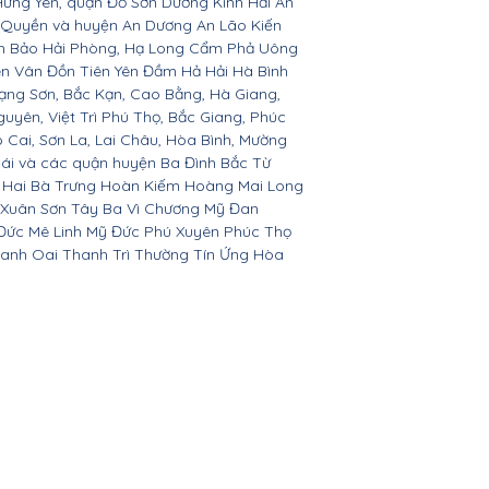
Hưng Yên, quận Đồ Sơn Dương Kinh Hải An
 Quyền và huyện An Dương An Lão Kiến
nh Bảo Hải Phòng, Hạ Long Cẩm Phả Uông
ên Vân Đồn Tiên Yên Đầm Hả Hải Hà Bình
ạng Sơn, Bắc Kạn, Cao Bằng, Hà Giang,
yên, Việt Trì Phú Thọ, Bắc Giang, Phúc
o Cai, Sơn La, Lai Châu, Hòa Bình, Mường
Bái và các quận huyện Ba Đình Bắc Từ
 Hai Bà Trưng Hoàn Kiếm Hoàng Mai Long
 Xuân Sơn Tây Ba Vì Chương Mỹ Đan
Đức Mê Linh Mỹ Đức Phú Xuyên Phúc Thọ
anh Oai Thanh Trì Thường Tín Ứng Hòa