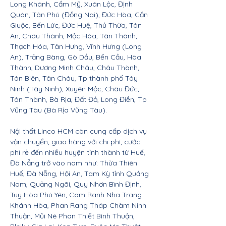
Long Khánh, Cẩm Mỹ, Xuân Lộc, Định
Quán, Tân Phú (Đồng Nai), Đức Hòa, Cần
Giuộc, Bến Lức, Đức Huệ, Thủ Thừa, Tân
An, Châu Thành, Mộc Hóa, Tân Thành,
Thạch Hóa, Tân Hưng, Vĩnh Hưng (Long
An), Trảng Bàng, Gò Dầu, Bến Cầu, Hòa
Thành, Dương Minh Châu, Châu Thành,
Tân Biên, Tân Châu, Tp thành phố Tây
Ninh (Tây Ninh), Xuyên Mộc, Châu Đức,
Tân Thành, Bà Rịa, Đất Đỏ, Long Điền, Tp
Vũng Tàu (Bà Rịa Vũng Tàu).
Nội thất Linco HCM còn cung cấp dịch vụ
vận chuyển, giao hàng với chi phí, cước
phí rẻ đến nhiều huyện tỉnh thành từ Huế,
Đà Nẵng trở vào nam như: Thừa Thiên
Huế, Đà Nẵng, Hội An, Tam Kỳ tỉnh Quảng
Nam, Quảng Ngãi, Quy Nhơn Bình Định,
Tuy Hòa Phú Yên, Cam Ranh Nha Trang
Khánh Hòa, Phan Rang Tháp Chàm Ninh
Thuận, Mũi Né Phan Thiết Bình Thuận,