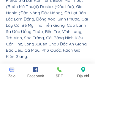
Pleiku Gia Lai, Kon Tum, Buôn Ma Thuột
(Buôn Mê Thuột) Daklak (Đắc Lắc), Gia
Nghĩa (Đắc Nông Đăk Nông), Đà Lạt Bảo
Lộc Lâm Đồng, Đồng Xoài Bình Phước, Cai
Lậy Cái Bè Mỹ Tho Tiền Giang, Cao Lãnh
Sa Đéc Đồng Tháp, Bến Tre, Vĩnh Long,
Trà Vinh, Sóc Trăng, Cái Răng Ninh Kiều
Cần Thơ, Long Xuyên Châu Đốc An Giang,
Bạc Liêu, Cà Mau, Phú Quốc, Rạch Giá
Kiên Giang.
Nội thất Linco giao hàng cho các huyện,
thị xã tx, tp thành phố tỉnh thành từ Đà
Zalo
Facebook
SĐT
Địa chỉ
Nẵng trở ra bắc: Thừa Thiên Huế, Đồng
Hới Quảng Bình, Đông Hà Quảng Trị, Hà
Tĩnh, Vinh Nghệ An, Thanh Hóa, Tam Điệp
Ninh Bình, Nam Định, Thái Bình, Phủ Lý Hà
Nam, Hưng Yên, quận Đồ Sơn Dương Kinh
Hải An Hồng Bàng Kiến An Lê Chân Ngô
Quyền và huyện An Dương An Lão Kiến
Thụy Thủy Nguyên Tiên Lãng Vĩnh Bảo
Hải Phòng, Hạ Long Cẩm Phả Uông Bí