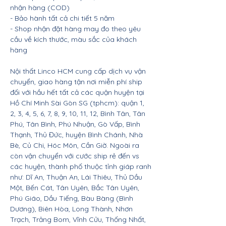
nhận hàng (COD)
- Bảo hành tất cả chi tiết 5 năm
- Shop nhận đặt hàng may đo theo yêu
cầu về kích thước, màu sắc của khách
hàng
Nội thất Linco HCM cung cấp dịch vụ vận
chuyển, giao hàng tận nơi miễn phí ship
đối với hầu hết tất cả các quận huyện tại
Hồ Chí Minh Sài Gòn SG (tphcm): quận 1,
2, 3, 4, 5, 6, 7, 8, 9, 10, 11, 12, Bình Tân, Tân
Phú, Tân Bình, Phú Nhuận, Gò Vấp, Bình
Thạnh, Thủ Đức, huyện Bình Chánh, Nhà
Bè, Củ Chi, Hóc Môn, Cần Giờ. Ngoài ra
còn vận chuyển với cước ship rẻ đến vs
các huyện, thành phố thuộc tỉnh giáp ranh
như: Dĩ An, Thuận An, Lái Thiêu, Thủ Dầu
Một, Bến Cát, Tân Uyên, Bắc Tân Uyên,
Phú Giáo, Dầu Tiếng, Bàu Bàng (Bình
Dương), Biên Hòa, Long Thành, Nhơn
Trạch, Trảng Bom, Vĩnh Cửu, Thống Nhất,