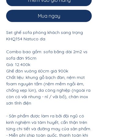
Thêm vào giỏ hàng
Mua ngay
Set ghế sofa phòng khách sang trọng
KHQ154 Natuco da
Combo bao gồm: sofa băng dài 2m2 vs
sofa đơn 95cm
Giá: 12.400k
Ghế đôn vuông 60cm giá 900k
Chất liệu: khung gỗ bạch đàn, nệm mút
foam nguyên tấm (nệm mềm ngồi êm,
chống xẹp lún), da công nghiệp (ngoài ra
còn có vải nhung - nỉ / vải bố), chân inox
sơn tĩnh điện
- Sản phẩm được làm ra bởi đội ngũ có
kinh nghiệm và tâm huyết, cẩn thận trên
từng chi tiết và đường may của sản phẩm.
- Miễn phí ship toàn quốc, thanh toán khi