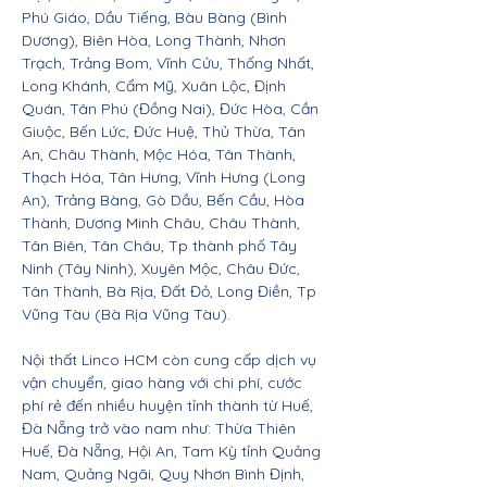
Phú Giáo, Dầu Tiếng, Bàu Bàng (Bình
Dương), Biên Hòa, Long Thành, Nhơn
Trạch, Trảng Bom, Vĩnh Cửu, Thống Nhất,
Long Khánh, Cẩm Mỹ, Xuân Lộc, Định
Quán, Tân Phú (Đồng Nai), Đức Hòa, Cần
Giuộc, Bến Lức, Đức Huệ, Thủ Thừa, Tân
An, Châu Thành, Mộc Hóa, Tân Thành,
Thạch Hóa, Tân Hưng, Vĩnh Hưng (Long
An), Trảng Bàng, Gò Dầu, Bến Cầu, Hòa
Thành, Dương Minh Châu, Châu Thành,
Tân Biên, Tân Châu, Tp thành phố Tây
Ninh (Tây Ninh), Xuyên Mộc, Châu Đức,
Tân Thành, Bà Rịa, Đất Đỏ, Long Điền, Tp
Vũng Tàu (Bà Rịa Vũng Tàu).
Nội thất Linco HCM còn cung cấp dịch vụ
vận chuyển, giao hàng với chi phí, cước
phí rẻ đến nhiều huyện tỉnh thành từ Huế,
Đà Nẵng trở vào nam như: Thừa Thiên
Huế, Đà Nẵng, Hội An, Tam Kỳ tỉnh Quảng
Nam, Quảng Ngãi, Quy Nhơn Bình Định,