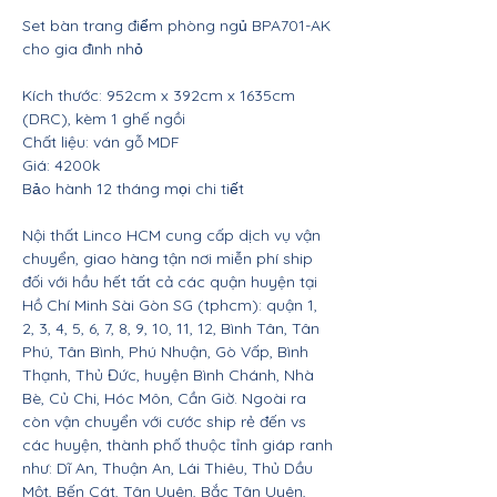
Set bàn trang điểm phòng ngủ BPA701-AK
cho gia đình nhỏ
Kích thước: 952cm x 392cm x 1635cm
(DRC), kèm 1 ghế ngồi
Chất liệu: ván gỗ MDF
Giá: 4200k
Bảo hành 12 tháng mọi chi tiết
Nội thất Linco HCM cung cấp dịch vụ vận
chuyển, giao hàng tận nơi miễn phí ship
đối với hầu hết tất cả các quận huyện tại
Hồ Chí Minh Sài Gòn SG (tphcm): quận 1,
2, 3, 4, 5, 6, 7, 8, 9, 10, 11, 12, Bình Tân, Tân
Phú, Tân Bình, Phú Nhuận, Gò Vấp, Bình
Thạnh, Thủ Đức, huyện Bình Chánh, Nhà
Bè, Củ Chi, Hóc Môn, Cần Giờ. Ngoài ra
còn vận chuyển với cước ship rẻ đến vs
các huyện, thành phố thuộc tỉnh giáp ranh
như: Dĩ An, Thuận An, Lái Thiêu, Thủ Dầu
Một, Bến Cát, Tân Uyên, Bắc Tân Uyên,