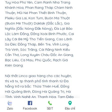
Tuy Hòa Phú Yên, Cam Ranh Nha Trang
Khánh Hòa, Phan Rang Tháp Chàm Ninh
Thuận, Mũi Né Phan Thiết Bình Thuận,
Pleiku Gia Lai, Kon Tum, Buôn Ma Thuột
(Buôn Mê Thuột) Daklak (Đắc Lắc), Gia
Nghĩa (Đắc Nông Đăk Nông), Đà Lạt Bảo
Lộc Lâm Đồng, Đồng Xoài Bình Phước, Cai
Lậy Cái Bè Mỹ Tho Tiền Giang, Cao Lãnh
Sa Đéc Đồng Tháp, Bến Tre, Vĩnh Long,
Trà Vinh, Sóc Trăng, Cái Răng Ninh Kiều
Cần Thơ, Long Xuyên Châu Đốc An Giang,
Bạc Liêu, Cà Mau, Phú Quốc, Rạch Giá
Kiên Giang.
Nội thất Linco giao hàng cho các huyện,
thị xã tx, tp thành phố tỉnh thành từ Đà
Nẵng trở ra bắc: Thừa Thiên Huế, Đồng
Hới Quảng Bình, Đông Hà Quảng Trị, Hà
Tĩnh, Vinh Nghệ An, Thanh Hóa, Tam Điệp
Ninh Bình, Nam Định, Thái Bình, Phủ Lý Hà
Nam, Hưng Yên, quận Đồ Sơn Dương Kinh
Zalo
Facebook
SĐT
Địa chỉ