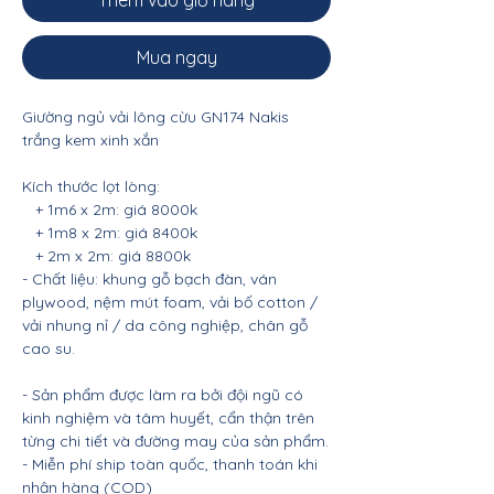
Thêm vào giỏ hàng
Mua ngay
Giường ngủ vải lông cừu GN174 Nakis
trắng kem xinh xắn
Kích thước lọt lòng:
+ 1m6 x 2m: giá 8000k
+ 1m8 x 2m: giá 8400k
+ 2m x 2m: giá 8800k
- Chất liệu: khung gỗ bạch đàn, ván
plywood, nệm mút foam, vải bố cotton /
vải nhung nỉ / da công nghiệp, chân gỗ
cao su.
- Sản phẩm được làm ra bởi đội ngũ có
kinh nghiệm và tâm huyết, cẩn thận trên
từng chi tiết và đường may của sản phẩm.
- Miễn phí ship toàn quốc, thanh toán khi
nhận hàng (COD)