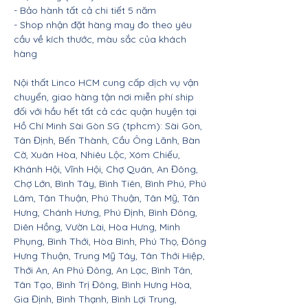
- Bảo hành tất cả chi tiết 5 năm
- Shop nhận đặt hàng may đo theo yêu
cầu về kích thước, màu sắc của khách
hàng
Nội thất Linco HCM cung cấp dịch vụ vận
chuyển, giao hàng tận nơi miễn phí ship
đối với hầu hết tất cả các quận huyện tại
Hồ Chí Minh Sài Gòn SG (tphcm): Sài Gòn,
Tân Định, Bến Thành, Cầu Ông Lãnh, Bàn
Cờ, Xuân Hòa, Nhiêu Lộc, Xóm Chiếu,
Khánh Hội, Vĩnh Hội, Chợ Quán, An Đông,
Chợ Lớn, Bình Tây, Bình Tiên, Bình Phú, Phú
Lâm, Tân Thuận, Phú Thuận, Tân Mỹ, Tân
Hưng, Chánh Hưng, Phú Định, Bình Đông,
Diên Hồng, Vườn Lài, Hòa Hưng, Minh
Phụng, Bình Thới, Hòa Bình, Phú Thọ, Đông
Hưng Thuận, Trung Mỹ Tây, Tân Thới Hiệp,
Thới An, An Phú Đông, An Lạc, Bình Tân,
Tân Tạo, Bình Trị Đông, Bình Hưng Hòa,
Gia Định, Bình Thạnh, Bình Lợi Trung,