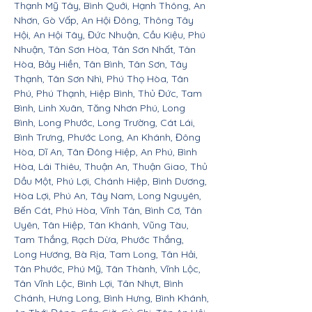
Thạnh Mỹ Tây, Bình Quới, Hạnh Thông, An
Nhơn, Gò Vấp, An Hội Đông, Thông Tây
Hội, An Hội Tây, Đức Nhuận, Cầu Kiệu, Phú
Nhuận, Tân Sơn Hòa, Tân Sơn Nhất, Tân
Hòa, Bảy Hiền, Tân Bình, Tân Sơn, Tây
Thạnh, Tân Sơn Nhì, Phú Thọ Hòa, Tân
Phú, Phú Thạnh, Hiệp Bình, Thủ Đức, Tam
Bình, Linh Xuân, Tăng Nhơn Phú, Long
Bình, Long Phước, Long Trường, Cát Lái,
Bình Trưng, Phước Long, An Khánh, Đông
Hòa, Dĩ An, Tân Đông Hiệp, An Phú, Bình
Hòa, Lái Thiêu, Thuận An, Thuận Giao, Thủ
Dầu Một, Phú Lợi, Chánh Hiệp, Bình Dương,
Hòa Lợi, Phú An, Tây Nam, Long Nguyên,
Bến Cát, Phú Hòa, Vĩnh Tân, Bình Cơ, Tân
Uyên, Tân Hiệp, Tân Khánh, Vũng Tàu,
Tam Thắng, Rạch Dừa, Phước Thắng,
Long Hương, Bà Rịa, Tam Long, Tân Hải,
Tân Phước, Phú Mỹ, Tân Thành, Vĩnh Lộc,
Tân Vĩnh Lộc, Bình Lợi, Tân Nhựt, Bình
Chánh, Hưng Long, Bình Hưng, Bình Khánh,