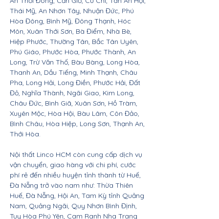
An Thới Đông, Cần Giờ, Củ Chi, Tân An Hội,
Thái Mỹ, An Nhơn Tây, Nhuận Đức, Phú
Hòa Đông, Bình Mỹ, Đông Thạnh, Hóc
Môn, Xuân Thới Sơn, Bà Điểm, Nhà Bè,
Hiệp Phước, Thường Tân, Bắc Tân Uyên,
Phú Giáo, Phước Hòa, Phước Thành, An
Long, Trừ Văn Thố, Bàu Bàng, Long Hòa,
Thanh An, Dầu Tiếng, Minh Thạnh, Châu
Pha, Long Hải, Long Điền, Phước Hải, Đất
Đỏ, Nghĩa Thành, Ngãi Giao, Kim Long,
Châu Đức, Bình Giã, Xuân Sơn, Hồ Tràm,
Xuyên Mộc, Hòa Hội, Bàu Lâm, Côn Đảo,
Bình Châu, Hòa Hiệp, Long Sơn, Thạnh An,
Thới Hòa.
Nội thất Linco HCM còn cung cấp dịch vụ
vận chuyển, giao hàng với chi phí, cước
phí rẻ đến nhiều huyện tỉnh thành từ Huế,
Đà Nẵng trở vào nam như: Thừa Thiên
Huế, Đà Nẵng, Hội An, Tam Kỳ tỉnh Quảng
Nam, Quảng Ngãi, Quy Nhơn Bình Định,
Tuy Hòa Phú Yên, Cam Ranh Nha Trang