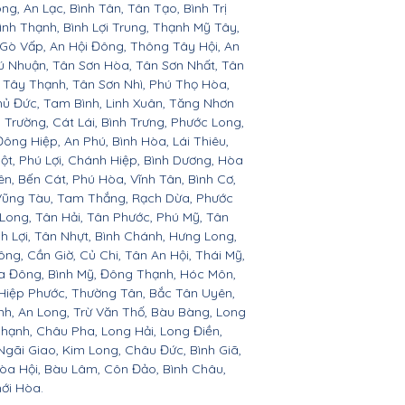
ng, An Lạc, Bình Tân, Tân Tạo, Bình Trị
ình Thạnh, Bình Lợi Trung, Thạnh Mỹ Tây,
 Gò Vấp, An Hội Đông, Thông Tây Hội, An
hú Nhuận, Tân Sơn Hòa, Tân Sơn Nhất, Tân
, Tây Thạnh, Tân Sơn Nhì, Phú Thọ Hòa,
hủ Đức, Tam Bình, Linh Xuân, Tăng Nhơn
 Trường, Cát Lái, Bình Trưng, Phước Long,
ông Hiệp, An Phú, Bình Hòa, Lái Thiêu,
t, Phú Lợi, Chánh Hiệp, Bình Dương, Hòa
n, Bến Cát, Phú Hòa, Vĩnh Tân, Bình Cơ,
 Vũng Tàu, Tam Thắng, Rạch Dừa, Phước
Long, Tân Hải, Tân Phước, Phú Mỹ, Tân
nh Lợi, Tân Nhựt, Bình Chánh, Hưng Long,
ng, Cần Giờ, Củ Chi, Tân An Hội, Thái Mỹ,
a Đông, Bình Mỹ, Đông Thạnh, Hóc Môn,
 Hiệp Phước, Thường Tân, Bắc Tân Uyên,
h, An Long, Trừ Văn Thố, Bàu Bàng, Long
hạnh, Châu Pha, Long Hải, Long Điền,
Ngãi Giao, Kim Long, Châu Đức, Bình Giã,
òa Hội, Bàu Lâm, Côn Đảo, Bình Châu,
ới Hòa.