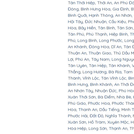
Tân Thới Hiệp, Thới An, An Phú Đô
Đông, Bình Hưng Hòa, Gia Định, B
Bình Quới, Hạnh Thông, An Nhơn,
Hội Tây, Đức Nhuận, Cầu Kiệu, P
Hòa, Bảy Hiền, Tân Bình, Tân Sơn
Tân Phú, Phú Thạnh, Hiệp Bình, T
Phú, Long Bình, Long Phước, Long
An Khánh, Đông Hòa, Dĩ An, Tân Đ
Thuận An, Thuận Giao, Thủ Dầu Mộ
Lợi, Phú An, Tây Nam, Long Nguyê
Tân Uyên, Tân Hiệp, Tân Khánh,
Thắng, Long Hương, Bà Rịa, Tam 
Thành, Vĩnh Lộc, Tân Vĩnh Lộc, Bì
Bình Hưng, Bình Khánh, An Thới Đô
An Nhơn Tây, Nhuận Đức, Phú Hò
Xuân Thới Sơn, Bà Điểm, Nhà Bè,
Phú Giáo, Phước Hòa, Phước Thàn
Hòa, Thanh An, Dầu Tiếng, Minh T
Phước Hải, Đất Đỏ, Nghĩa Thành, 
Xuân Sơn, Hồ Tràm, Xuyên Mộc, H
Hòa Hiệp, Long Sơn, Thạnh An, Th