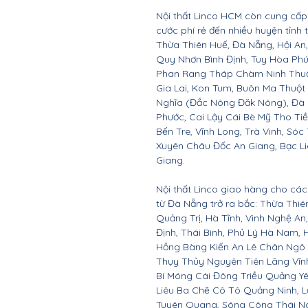
Nội thất Linco HCM còn cung cấp 
cước phí rẻ đến nhiều huyện tỉnh
Thừa Thiên Huế, Đà Nẵng, Hội A
Quy Nhơn Bình Định, Tuy Hòa Ph
Phan Rang Tháp Chàm Ninh Thuận,
Gia Lai, Kon Tum, Buôn Ma Thuột
Nghĩa (Đắc Nông Đăk Nông), Đà 
Phước, Cai Lậy Cái Bè Mỹ Tho Ti
Bến Tre, Vĩnh Long, Trà Vinh, Sóc
Xuyên Châu Đốc An Giang, Bạc Li
Giang.
Nội thất Linco giao hàng cho các 
từ Đà Nẵng trở ra bắc: Thừa Thi
Quảng Trị, Hà Tĩnh, Vinh Nghệ A
Định, Thái Bình, Phủ Lý Hà Nam, 
Hồng Bàng Kiến An Lê Chân Ngô
Thụy Thủy Nguyên Tiên Lãng Vĩ
Bí Móng Cái Đông Triều Quảng Y
Liêu Ba Chẽ Cô Tô Quảng Ninh, L
Tuyên Quang, Sông Công Thái Ngu