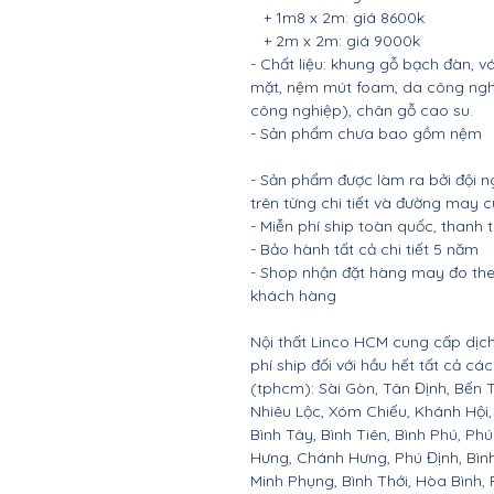
+ 1m8 x 2m: giá 8600k
+ 2m x 2m: giá 9000k
- Chất liệu: khung gỗ bạch đàn, 
mặt, nệm mút foam, da công nghi
công nghiệp), chân gỗ cao su.
- Sản phẩm chưa bao gồm nệm
- Sản phẩm được làm ra bởi đội n
trên từng chi tiết và đường may 
- Miễn phí ship toàn quốc, thanh
- Bảo hành tất cả chi tiết 5 năm
- Shop nhận đặt hàng may đo the
khách hàng
Nội thất Linco HCM cung cấp dịch
phí ship đối với hầu hết tất cả c
(tphcm): Sài Gòn, Tân Định, Bến 
Nhiêu Lộc, Xóm Chiếu, Khánh Hội,
Bình Tây, Bình Tiên, Bình Phú, P
Hưng, Chánh Hưng, Phú Định, Bìn
Minh Phụng, Bình Thới, Hòa Bình