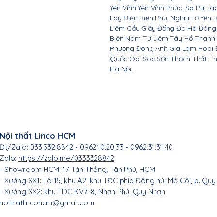
Yên Vĩnh Yên Vĩnh Phúc, Sa Pa Là
Lay Điện Biên Phủ, Nghĩa Lộ Yên 
Liêm Cầu Giấy Đống Đa Hà Đông
Biên Nam Từ Liêm Tây Hồ Thanh
Phượng Đông Anh Gia Lâm Hoài 
Quốc Oai Sóc Sơn Thạch Thất Th
Hà Nội.
Nội thất Linco HCM
Đt/Zalo: 033.332.8842 - 0962.10.20.33 - 0962.31.31.40
Zalo:
https://zalo.me/0333328842
- Showroom HCM: 17 Tân Thắng
, Tân Phú, HC
M
- Xưởng SX1: Lô 15, khu A2, khu TĐC phía Đông núi Mồ Côi, p. Quy
- Xưởng SX2: khu TDC KV7-8, Nhơn Phú, Quy Nhơn
noithatlincohcm@gmail.com