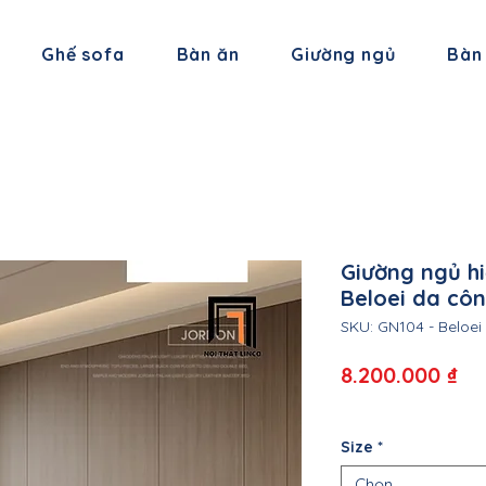
Ghế sofa
Bàn ăn
Giường ngủ
Bàn
Giường ngủ h
Beloei da cô
SKU: GN104 - Beloei
Gi
8.200.000 ₫
Size
*
Chọn