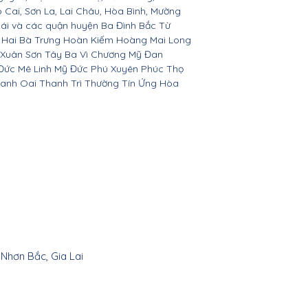
o Cai, Sơn La, Lai Châu, Hòa Bình, Mường
Bái và các quận huyện Ba Đình Bắc Từ
 Hai Bà Trưng Hoàn Kiếm Hoàng Mai Long
 Xuân Sơn Tây Ba Vì Chương Mỹ Đan
Đức Mê Linh Mỹ Đức Phú Xuyên Phúc Thọ
anh Oai Thanh Trì Thường Tín Ứng Hòa
 Nhơn Bắc, Gia Lai