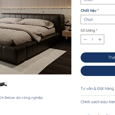
Chất liệu
*
Chọn
Số lượng
*
Thê
Tư vấn & Đặt hàng
04 Beloei da công nghiệp
Để được tư vấn cụ 
Chính sách bảo hà
khách vui lòng liên
033.332.8842 - 0962
Nội thất Linco HCM