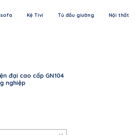
 sofa
Kệ Tivi
Tủ đầu giường
Nội thất
iện đại cao cấp GN104
ng nghiệp
á