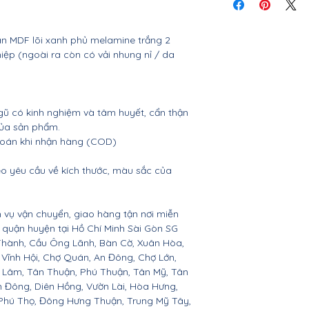
tiết
ván MDF lõi xanh phủ melamine trắng 2
ệp (ngoài ra còn có vải nhung nỉ / da
gũ có kinh nghiệm và tâm huyết, cẩn thận
của sản phẩm.
 toán khi nhận hàng (COD)
o yêu cầu về kích thước, màu sắc của
 vụ vận chuyển, giao hàng tận nơi miễn
ác quận huyện tại Hồ Chí Minh Sài Gòn SG
Thành, Cầu Ông Lãnh, Bàn Cờ, Xuân Hòa,
 Vĩnh Hội, Chợ Quán, An Đông, Chợ Lớn,
hú Lâm, Tân Thuận, Phú Thuận, Tân Mỹ, Tân
h Đông, Diên Hồng, Vườn Lài, Hòa Hưng,
, Phú Thọ, Đông Hưng Thuận, Trung Mỹ Tây,