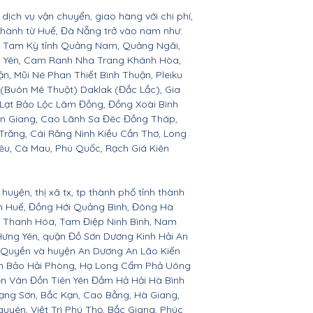
dịch vụ vận chuyển, giao hàng với chi phí,
 thành từ Huế, Đà Nẵng trở vào nam như:
n, Tam Kỳ tỉnh Quảng Nam, Quảng Ngãi,
ú Yên, Cam Ranh Nha Trang Khánh Hòa,
 Mũi Né Phan Thiết Bình Thuận, Pleiku
 (Buôn Mê Thuột) Daklak (Đắc Lắc), Gia
Lạt Bảo Lộc Lâm Đồng, Đồng Xoài Bình
ền Giang, Cao Lãnh Sa Đéc Đồng Tháp,
 Trăng, Cái Răng Ninh Kiều Cần Thơ, Long
êu, Cà Mau, Phú Quốc, Rạch Giá Kiên
huyện, thị xã tx, tp thành phố tỉnh thành
ên Huế, Đồng Hới Quảng Bình, Đông Hà
n, Thanh Hóa, Tam Điệp Ninh Bình, Nam
Hưng Yên, quận Đồ Sơn Dương Kinh Hải An
 Quyền và huyện An Dương An Lão Kiến
nh Bảo Hải Phòng, Hạ Long Cẩm Phả Uông
ên Vân Đồn Tiên Yên Đầm Hả Hải Hà Bình
ạng Sơn, Bắc Kạn, Cao Bằng, Hà Giang,
yên, Việt Trì Phú Thọ, Bắc Giang, Phúc