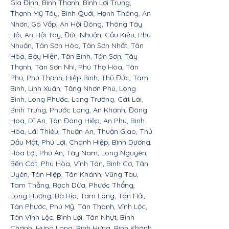
Gia Định, Bình Thạnh, Bình Lợi Trung,
Thạnh Mỹ Tây, Bình Quới, Hạnh Thông, An
Nhơn, Gò Vấp, An Hội Đông, Thông Tây
Hội, An Hội Tây, Đức Nhuận, Cầu Kiệu, Phú
Nhuận, Tân Sơn Hòa, Tân Sơn Nhất, Tân
Hòa, Bảy Hiền, Tân Bình, Tân Sơn, Tây
Thạnh, Tân Sơn Nhì, Phú Thọ Hòa, Tân
Phú, Phú Thạnh, Hiệp Bình, Thủ Đức, Tam
Bình, Linh Xuân, Tăng Nhơn Phú, Long
Bình, Long Phước, Long Trường, Cát Lái,
Bình Trưng, Phước Long, An Khánh, Đông
Hòa, Dĩ An, Tân Đông Hiệp, An Phú, Bình
Hòa, Lái Thiêu, Thuận An, Thuận Giao, Thủ
Dầu Một, Phú Lợi, Chánh Hiệp, Bình Dương,
Hòa Lợi, Phú An, Tây Nam, Long Nguyên,
Bến Cát, Phú Hòa, Vĩnh Tân, Bình Cơ, Tân
Uyên, Tân Hiệp, Tân Khánh, Vũng Tàu,
Tam Thắng, Rạch Dừa, Phước Thắng,
Long Hương, Bà Rịa, Tam Long, Tân Hải,
Tân Phước, Phú Mỹ, Tân Thành, Vĩnh Lộc,
Tân Vĩnh Lộc, Bình Lợi, Tân Nhựt, Bình
Chánh, Hưng Long, Bình Hưng, Bình Khánh,