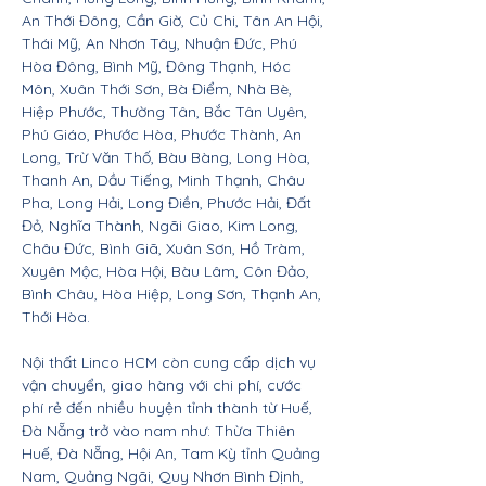
An Thới Đông, Cần Giờ, Củ Chi, Tân An Hội,
Thái Mỹ, An Nhơn Tây, Nhuận Đức, Phú
Hòa Đông, Bình Mỹ, Đông Thạnh, Hóc
Môn, Xuân Thới Sơn, Bà Điểm, Nhà Bè,
Hiệp Phước, Thường Tân, Bắc Tân Uyên,
Phú Giáo, Phước Hòa, Phước Thành, An
Long, Trừ Văn Thố, Bàu Bàng, Long Hòa,
Thanh An, Dầu Tiếng, Minh Thạnh, Châu
Pha, Long Hải, Long Điền, Phước Hải, Đất
Đỏ, Nghĩa Thành, Ngãi Giao, Kim Long,
Châu Đức, Bình Giã, Xuân Sơn, Hồ Tràm,
Xuyên Mộc, Hòa Hội, Bàu Lâm, Côn Đảo,
Bình Châu, Hòa Hiệp, Long Sơn, Thạnh An,
Thới Hòa.
Nội thất Linco HCM còn cung cấp dịch vụ
vận chuyển, giao hàng với chi phí, cước
phí rẻ đến nhiều huyện tỉnh thành từ Huế,
Đà Nẵng trở vào nam như: Thừa Thiên
Huế, Đà Nẵng, Hội An, Tam Kỳ tỉnh Quảng
Nam, Quảng Ngãi, Quy Nhơn Bình Định,