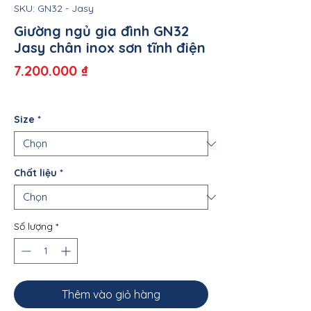
SKU: GN32 - Jasy
Giường ngủ gia đình GN32
Jasy chân inox sơn tĩnh điện
Giá
7.200.000 ₫
Size
*
Chất liệu
*
Số lượng
*
Thêm vào giỏ hàng