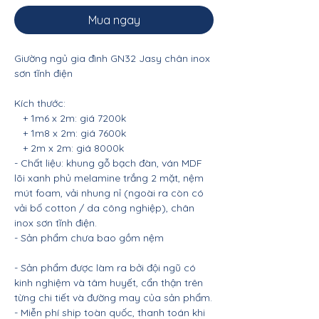
Mua ngay
Giường ngủ gia đình GN32 Jasy chân inox
sơn tĩnh điện
Kích thước:
+ 1m6 x 2m: giá 7200k
+ 1m8 x 2m: giá 7600k
+ 2m x 2m: giá 8000k
- Chất liệu: khung gỗ bạch đàn, ván MDF
lõi xanh phủ melamine trắng 2 mặt, nệm
mút foam, vải nhung nỉ (ngoài ra còn có
vải bố cotton / da công nghiệp), chân
inox sơn tĩnh điện.
- Sản phẩm chưa bao gồm nệm
- Sản phẩm được làm ra bởi đội ngũ có
kinh nghiệm và tâm huyết, cẩn thận trên
từng chi tiết và đường may của sản phẩm.
- Miễn phí ship toàn quốc, thanh toán khi