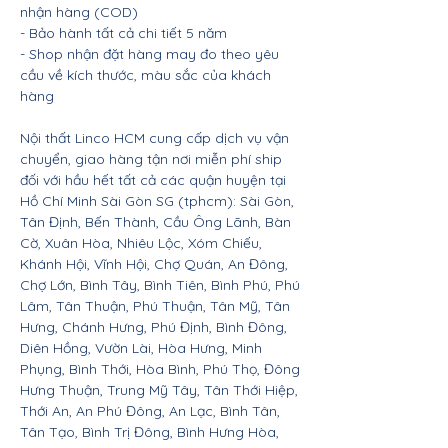
nhận hàng (COD)
- Bảo hành tất cả chi tiết 5 năm
- Shop nhận đặt hàng may đo theo yêu
cầu về kích thước, màu sắc của khách
hàng
Nội thất Linco HCM cung cấp dịch vụ vận
chuyển, giao hàng tận nơi miễn phí ship
đối với hầu hết tất cả các quận huyện tại
Hồ Chí Minh Sài Gòn SG (tphcm): Sài Gòn,
Tân Định, Bến Thành, Cầu Ông Lãnh, Bàn
Cờ, Xuân Hòa, Nhiêu Lộc, Xóm Chiếu,
Khánh Hội, Vĩnh Hội, Chợ Quán, An Đông,
Chợ Lớn, Bình Tây, Bình Tiên, Bình Phú, Phú
Lâm, Tân Thuận, Phú Thuận, Tân Mỹ, Tân
Hưng, Chánh Hưng, Phú Định, Bình Đông,
Diên Hồng, Vườn Lài, Hòa Hưng, Minh
Phụng, Bình Thới, Hòa Bình, Phú Thọ, Đông
Hưng Thuận, Trung Mỹ Tây, Tân Thới Hiệp,
Thới An, An Phú Đông, An Lạc, Bình Tân,
Tân Tạo, Bình Trị Đông, Bình Hưng Hòa,