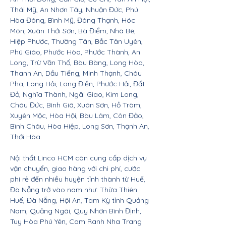
Thái Mỹ, An Nhơn Tây, Nhuận Đức, Phú
Hòa Đông, Bình Mỹ, Đông Thạnh, Hóc
Môn, Xuân Thới Sơn, Bà Điểm, Nhà Bè,
Hiệp Phước, Thường Tân, Bắc Tân Uyên,
Phú Giáo, Phước Hòa, Phước Thành, An
Long, Trừ Văn Thố, Bàu Bàng, Long Hòa,
Thanh An, Dầu Tiếng, Minh Thạnh, Châu
Pha, Long Hải, Long Điền, Phước Hải, Đất
Đỏ, Nghĩa Thành, Ngãi Giao, Kim Long,
Châu Đức, Bình Giã, Xuân Sơn, Hồ Tràm,
Xuyên Mộc, Hòa Hội, Bàu Lâm, Côn Đảo,
Bình Châu, Hòa Hiệp, Long Sơn, Thạnh An,
Thới Hòa.
Nội thất Linco HCM còn cung cấp dịch vụ
vận chuyển, giao hàng với chi phí, cước
phí rẻ đến nhiều huyện tỉnh thành từ Huế,
Đà Nẵng trở vào nam như: Thừa Thiên
Huế, Đà Nẵng, Hội An, Tam Kỳ tỉnh Quảng
Nam, Quảng Ngãi, Quy Nhơn Bình Định,
Tuy Hòa Phú Yên, Cam Ranh Nha Trang