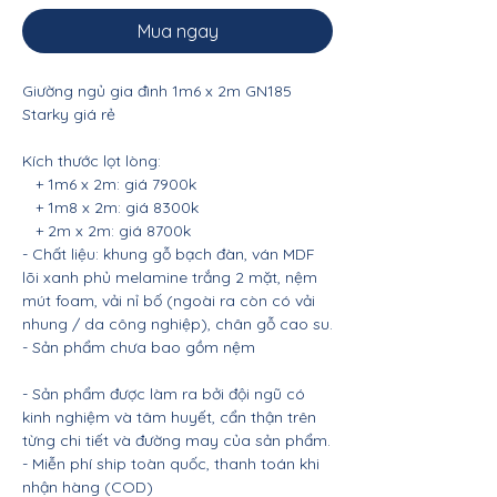
Mua ngay
Giường ngủ gia đình 1m6 x 2m GN185
Starky giá rẻ
Kích thước lọt lòng:
+ 1m6 x 2m: giá 7900k
+ 1m8 x 2m: giá 8300k
+ 2m x 2m: giá 8700k
- Chất liệu: khung gỗ bạch đàn, ván MDF
lõi xanh phủ melamine trắng 2 mặt, nệm
mút foam, vải nỉ bố (ngoài ra còn có vải
nhung / da công nghiệp), chân gỗ cao su.
- Sản phẩm chưa bao gồm nệm
- Sản phẩm được làm ra bởi đội ngũ có
kinh nghiệm và tâm huyết, cẩn thận trên
từng chi tiết và đường may của sản phẩm.
- Miễn phí ship toàn quốc, thanh toán khi
nhận hàng (COD)