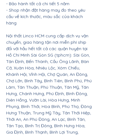
- Bảo hành tất cả chi tiết 5 năm
- Shop nhận đặt hàng may đo theo yêu
cầu về kích thước, màu sắc của khách
hàng
Nội thất Linco HCM cung cấp dịch vụ vận
chuyển, giao hàng tận nơi miễn phí ship
đối với hầu hết tất cả các quận huyện tại
Hồ Chí Minh Sài Gòn SG (tphcm): Sài Gòn,
Tân Định, Bến Thành, Cầu Ông Lãnh, Bàn
Cờ, Xuân Hòa, Nhiêu Lộc, Xóm Chiếu,
Khánh Hội, Vĩnh Hội, Chợ Quán, An Đông,
Chợ Lớn, Bình Tây, Bình Tiên, Bình Phú, Phú
Lâm, Tân Thuận, Phú Thuận, Tân Mỹ, Tân
Hưng, Chánh Hưng, Phú Định, Bình Đông,
Diên Hồng, Vườn Lài, Hòa Hưng, Minh
Phụng, Bình Thới, Hòa Bình, Phú Thọ, Đông
Hưng Thuận, Trung Mỹ Tây, Tân Thới Hiệp,
Thới An, An Phú Đông, An Lạc, Bình Tân,
Tân Tạo, Bình Trị Đông, Bình Hưng Hòa,
Gia Định, Bình Thạnh, Bình Lợi Trung,