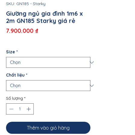
SKU: GN185 - Starky
Giường ngủ gia đình 1m6 x
2m GN185 Starky giá rẻ
Giá
7.900.000 ₫
Size
*
Chất liệu
*
Số lượng
*
Thêm vào giỏ hàng