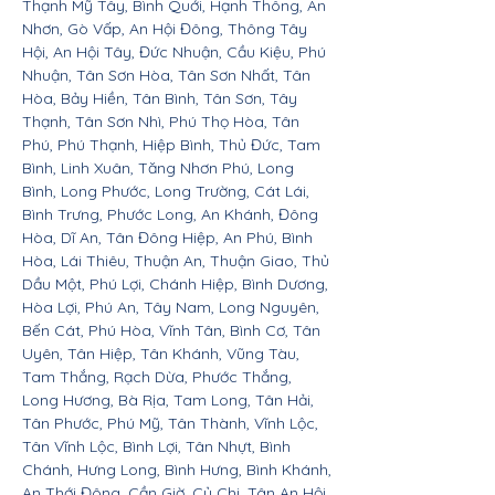
Thạnh Mỹ Tây, Bình Quới, Hạnh Thông, An
Nhơn, Gò Vấp, An Hội Đông, Thông Tây
Hội, An Hội Tây, Đức Nhuận, Cầu Kiệu, Phú
Nhuận, Tân Sơn Hòa, Tân Sơn Nhất, Tân
Hòa, Bảy Hiền, Tân Bình, Tân Sơn, Tây
Thạnh, Tân Sơn Nhì, Phú Thọ Hòa, Tân
Phú, Phú Thạnh, Hiệp Bình, Thủ Đức, Tam
Bình, Linh Xuân, Tăng Nhơn Phú, Long
Bình, Long Phước, Long Trường, Cát Lái,
Bình Trưng, Phước Long, An Khánh, Đông
Hòa, Dĩ An, Tân Đông Hiệp, An Phú, Bình
Hòa, Lái Thiêu, Thuận An, Thuận Giao, Thủ
Dầu Một, Phú Lợi, Chánh Hiệp, Bình Dương,
Hòa Lợi, Phú An, Tây Nam, Long Nguyên,
Bến Cát, Phú Hòa, Vĩnh Tân, Bình Cơ, Tân
Uyên, Tân Hiệp, Tân Khánh, Vũng Tàu,
Tam Thắng, Rạch Dừa, Phước Thắng,
Long Hương, Bà Rịa, Tam Long, Tân Hải,
Tân Phước, Phú Mỹ, Tân Thành, Vĩnh Lộc,
Tân Vĩnh Lộc, Bình Lợi, Tân Nhựt, Bình
Chánh, Hưng Long, Bình Hưng, Bình Khánh,
An Thới Đông, Cần Giờ, Củ Chi, Tân An Hội,