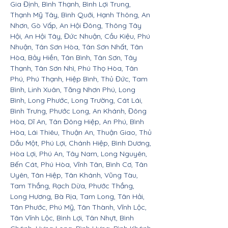
Gia Định, Bình Thạnh, Bình Lợi Trung,
Thạnh Mỹ Tây, Bình Quới, Hạnh Thông, An
Nhơn, Gò Vấp, An Hội Đông, Thông Tây
Hội, An Hội Tây, Đức Nhuận, Cầu Kiệu, Phú
Nhuận, Tân Sơn Hòa, Tân Sơn Nhất, Tân
Hòa, Bảy Hiền, Tân Bình, Tân Sơn, Tây
Thạnh, Tân Sơn Nhì, Phú Thọ Hòa, Tân
Phú, Phú Thạnh, Hiệp Bình, Thủ Đức, Tam
Bình, Linh Xuân, Tăng Nhơn Phú, Long
Bình, Long Phước, Long Trường, Cát Lái,
Bình Trưng, Phước Long, An Khánh, Đông
Hòa, Dĩ An, Tân Đông Hiệp, An Phú, Bình
Hòa, Lái Thiêu, Thuận An, Thuận Giao, Thủ
Dầu Một, Phú Lợi, Chánh Hiệp, Bình Dương,
Hòa Lợi, Phú An, Tây Nam, Long Nguyên,
Bến Cát, Phú Hòa, Vĩnh Tân, Bình Cơ, Tân
Uyên, Tân Hiệp, Tân Khánh, Vũng Tàu,
Tam Thắng, Rạch Dừa, Phước Thắng,
Long Hương, Bà Rịa, Tam Long, Tân Hải,
Tân Phước, Phú Mỹ, Tân Thành, Vĩnh Lộc,
Tân Vĩnh Lộc, Bình Lợi, Tân Nhựt, Bình