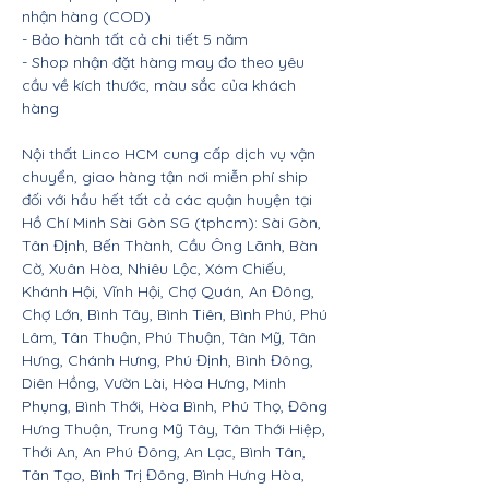
nhận hàng (COD)
- Bảo hành tất cả chi tiết 5 năm
- Shop nhận đặt hàng may đo theo yêu
cầu về kích thước, màu sắc của khách
hàng
Nội thất Linco HCM cung cấp dịch vụ vận
chuyển, giao hàng tận nơi miễn phí ship
đối với hầu hết tất cả các quận huyện tại
Hồ Chí Minh Sài Gòn SG (tphcm): Sài Gòn,
Tân Định, Bến Thành, Cầu Ông Lãnh, Bàn
Cờ, Xuân Hòa, Nhiêu Lộc, Xóm Chiếu,
Khánh Hội, Vĩnh Hội, Chợ Quán, An Đông,
Chợ Lớn, Bình Tây, Bình Tiên, Bình Phú, Phú
Lâm, Tân Thuận, Phú Thuận, Tân Mỹ, Tân
Hưng, Chánh Hưng, Phú Định, Bình Đông,
Diên Hồng, Vườn Lài, Hòa Hưng, Minh
Phụng, Bình Thới, Hòa Bình, Phú Thọ, Đông
Hưng Thuận, Trung Mỹ Tây, Tân Thới Hiệp,
Thới An, An Phú Đông, An Lạc, Bình Tân,
Tân Tạo, Bình Trị Đông, Bình Hưng Hòa,