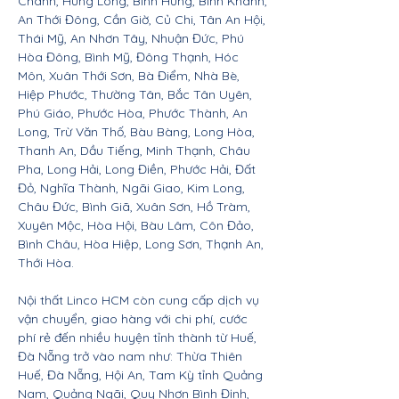
Chánh, Hưng Long, Bình Hưng, Bình Khánh,
An Thới Đông, Cần Giờ, Củ Chi, Tân An Hội,
Thái Mỹ, An Nhơn Tây, Nhuận Đức, Phú
Hòa Đông, Bình Mỹ, Đông Thạnh, Hóc
Môn, Xuân Thới Sơn, Bà Điểm, Nhà Bè,
Hiệp Phước, Thường Tân, Bắc Tân Uyên,
Phú Giáo, Phước Hòa, Phước Thành, An
Long, Trừ Văn Thố, Bàu Bàng, Long Hòa,
Thanh An, Dầu Tiếng, Minh Thạnh, Châu
Pha, Long Hải, Long Điền, Phước Hải, Đất
Đỏ, Nghĩa Thành, Ngãi Giao, Kim Long,
Châu Đức, Bình Giã, Xuân Sơn, Hồ Tràm,
Xuyên Mộc, Hòa Hội, Bàu Lâm, Côn Đảo,
Bình Châu, Hòa Hiệp, Long Sơn, Thạnh An,
Thới Hòa.
Nội thất Linco HCM còn cung cấp dịch vụ
vận chuyển, giao hàng với chi phí, cước
phí rẻ đến nhiều huyện tỉnh thành từ Huế,
Đà Nẵng trở vào nam như: Thừa Thiên
Huế, Đà Nẵng, Hội An, Tam Kỳ tỉnh Quảng
Nam, Quảng Ngãi, Quy Nhơn Bình Định,