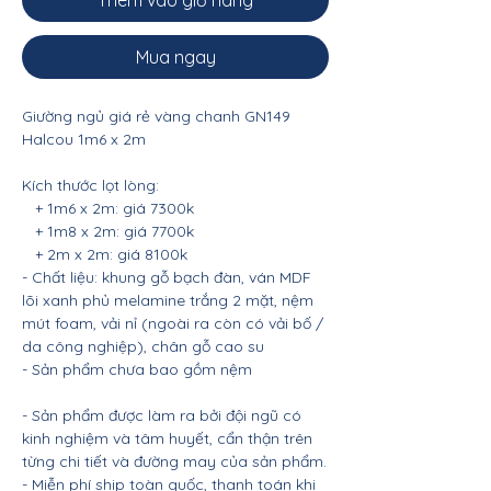
Thêm vào giỏ hàng
Mua ngay
Giường ngủ giá rẻ vàng chanh GN149
Halcou 1m6 x 2m
Kích thước lọt lòng:
+ 1m6 x 2m: giá 7300k
+ 1m8 x 2m: giá 7700k
+ 2m x 2m: giá 8100k
- Chất liệu: khung gỗ bạch đàn, ván MDF
lõi xanh phủ melamine trắng 2 mặt, nệm
mút foam, vải nỉ (ngoài ra còn có vải bố /
da công nghiệp), chân gỗ cao su
- Sản phẩm chưa bao gồm nệm
- Sản phẩm được làm ra bởi đội ngũ có
kinh nghiệm và tâm huyết, cẩn thận trên
từng chi tiết và đường may của sản phẩm.
- Miễn phí ship toàn quốc, thanh toán khi