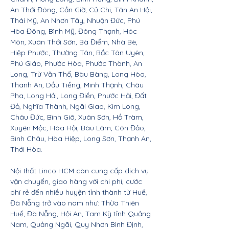
An Thới Đông, Cần Giờ, Củ Chi, Tân An Hội,
Thái Mỹ, An Nhơn Tây, Nhuận Đức, Phú
Hòa Đông, Bình Mỹ, Đông Thạnh, Hóc
Môn, Xuân Thới Sơn, Bà Điểm, Nhà Bè,
Hiệp Phước, Thường Tân, Bắc Tân Uyên,
Phú Giáo, Phước Hòa, Phước Thành, An
Long, Trừ Văn Thố, Bàu Bàng, Long Hòa,
Thanh An, Dầu Tiếng, Minh Thạnh, Châu
Pha, Long Hải, Long Điền, Phước Hải, Đất
Đỏ, Nghĩa Thành, Ngãi Giao, Kim Long,
Châu Đức, Bình Giã, Xuân Sơn, Hồ Tràm,
Xuyên Mộc, Hòa Hội, Bàu Lâm, Côn Đảo,
Bình Châu, Hòa Hiệp, Long Sơn, Thạnh An,
Thới Hòa.
Nội thất Linco HCM còn cung cấp dịch vụ
vận chuyển, giao hàng với chi phí, cước
phí rẻ đến nhiều huyện tỉnh thành từ Huế,
Đà Nẵng trở vào nam như: Thừa Thiên
Huế, Đà Nẵng, Hội An, Tam Kỳ tỉnh Quảng
Nam, Quảng Ngãi, Quy Nhơn Bình Định,