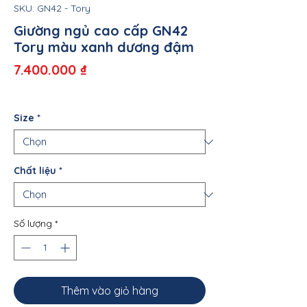
SKU: GN42 - Tory
Giường ngủ cao cấp GN42
Tory màu xanh dương đậm
Giá
7.400.000 ₫
Size
*
Chất liệu
*
Số lượng
*
Thêm vào giỏ hàng