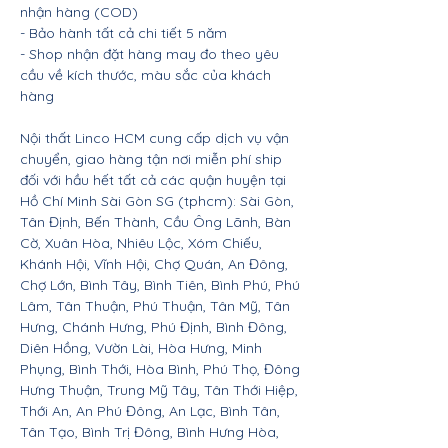
nhận hàng (COD)
- Bảo hành tất cả chi tiết 5 năm
- Shop nhận đặt hàng may đo theo yêu
cầu về kích thước, màu sắc của khách
hàng
Nội thất Linco HCM cung cấp dịch vụ vận
chuyển, giao hàng tận nơi miễn phí ship
đối với hầu hết tất cả các quận huyện tại
Hồ Chí Minh Sài Gòn SG (tphcm): Sài Gòn,
Tân Định, Bến Thành, Cầu Ông Lãnh, Bàn
Cờ, Xuân Hòa, Nhiêu Lộc, Xóm Chiếu,
Khánh Hội, Vĩnh Hội, Chợ Quán, An Đông,
Chợ Lớn, Bình Tây, Bình Tiên, Bình Phú, Phú
Lâm, Tân Thuận, Phú Thuận, Tân Mỹ, Tân
Hưng, Chánh Hưng, Phú Định, Bình Đông,
Diên Hồng, Vườn Lài, Hòa Hưng, Minh
Phụng, Bình Thới, Hòa Bình, Phú Thọ, Đông
Hưng Thuận, Trung Mỹ Tây, Tân Thới Hiệp,
Thới An, An Phú Đông, An Lạc, Bình Tân,
Tân Tạo, Bình Trị Đông, Bình Hưng Hòa,