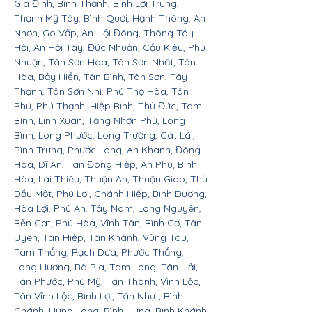
Gia Định, Bình Thạnh, Bình Lợi Trung,
Thạnh Mỹ Tây, Bình Quới, Hạnh Thông, An
Nhơn, Gò Vấp, An Hội Đông, Thông Tây
Hội, An Hội Tây, Đức Nhuận, Cầu Kiệu, Phú
Nhuận, Tân Sơn Hòa, Tân Sơn Nhất, Tân
Hòa, Bảy Hiền, Tân Bình, Tân Sơn, Tây
Thạnh, Tân Sơn Nhì, Phú Thọ Hòa, Tân
Phú, Phú Thạnh, Hiệp Bình, Thủ Đức, Tam
Bình, Linh Xuân, Tăng Nhơn Phú, Long
Bình, Long Phước, Long Trường, Cát Lái,
Bình Trưng, Phước Long, An Khánh, Đông
Hòa, Dĩ An, Tân Đông Hiệp, An Phú, Bình
Hòa, Lái Thiêu, Thuận An, Thuận Giao, Thủ
Dầu Một, Phú Lợi, Chánh Hiệp, Bình Dương,
Hòa Lợi, Phú An, Tây Nam, Long Nguyên,
Bến Cát, Phú Hòa, Vĩnh Tân, Bình Cơ, Tân
Uyên, Tân Hiệp, Tân Khánh, Vũng Tàu,
Tam Thắng, Rạch Dừa, Phước Thắng,
Long Hương, Bà Rịa, Tam Long, Tân Hải,
Tân Phước, Phú Mỹ, Tân Thành, Vĩnh Lộc,
Tân Vĩnh Lộc, Bình Lợi, Tân Nhựt, Bình
Chánh, Hưng Long, Bình Hưng, Bình Khánh,