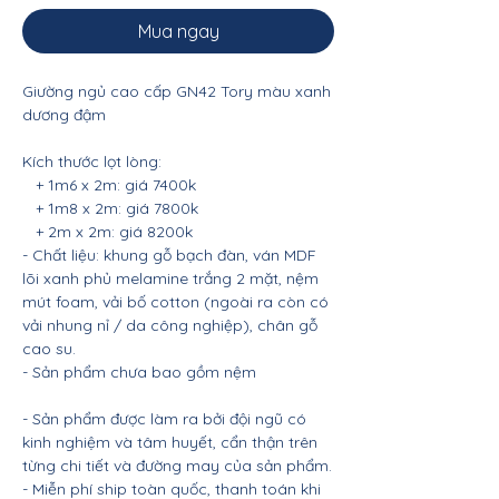
Mua ngay
Giường ngủ cao cấp GN42 Tory màu xanh
dương đậm
Kích thước lọt lòng:
+ 1m6 x 2m: giá 7400k
+ 1m8 x 2m: giá 7800k
+ 2m x 2m: giá 8200k
- Chất liệu: khung gỗ bạch đàn, ván MDF
lõi xanh phủ melamine trắng 2 mặt, nệm
mút foam, vải bố cotton (ngoài ra còn có
vải nhung nỉ / da công nghiệp), chân gỗ
cao su.
- Sản phẩm chưa bao gồm nệm
- Sản phẩm được làm ra bởi đội ngũ có
kinh nghiệm và tâm huyết, cẩn thận trên
từng chi tiết và đường may của sản phẩm.
- Miễn phí ship toàn quốc, thanh toán khi