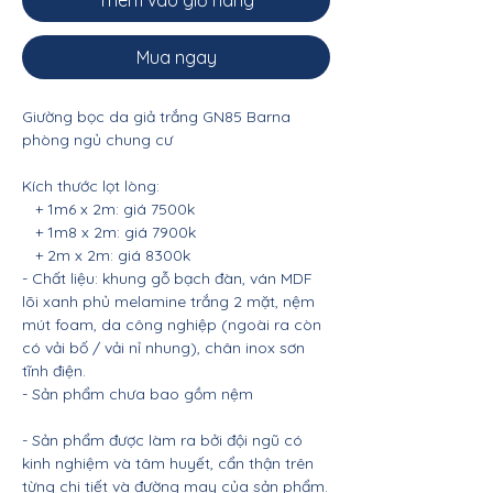
Thêm vào giỏ hàng
Mua ngay
Giường bọc da giả trắng GN85 Barna
phòng ngủ chung cư
Kích thước lọt lòng:
+ 1m6 x 2m: giá 7500k
+ 1m8 x 2m: giá 7900k
+ 2m x 2m: giá 8300k
- Chất liệu: khung gỗ bạch đàn, ván MDF
lõi xanh phủ melamine trắng 2 mặt, nệm
mút foam, da công nghiệp (ngoài ra còn
có vải bố / vải nỉ nhung), chân inox sơn
tĩnh điện.
- Sản phẩm chưa bao gồm nệm
- Sản phẩm được làm ra bởi đội ngũ có
kinh nghiệm và tâm huyết, cẩn thận trên
từng chi tiết và đường may của sản phẩm.