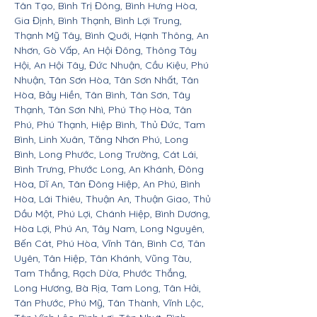
Tân Tạo, Bình Trị Đông, Bình Hưng Hòa,
Gia Định, Bình Thạnh, Bình Lợi Trung,
Thạnh Mỹ Tây, Bình Quới, Hạnh Thông, An
Nhơn, Gò Vấp, An Hội Đông, Thông Tây
Hội, An Hội Tây, Đức Nhuận, Cầu Kiệu, Phú
Nhuận, Tân Sơn Hòa, Tân Sơn Nhất, Tân
Hòa, Bảy Hiền, Tân Bình, Tân Sơn, Tây
Thạnh, Tân Sơn Nhì, Phú Thọ Hòa, Tân
Phú, Phú Thạnh, Hiệp Bình, Thủ Đức, Tam
Bình, Linh Xuân, Tăng Nhơn Phú, Long
Bình, Long Phước, Long Trường, Cát Lái,
Bình Trưng, Phước Long, An Khánh, Đông
Hòa, Dĩ An, Tân Đông Hiệp, An Phú, Bình
Hòa, Lái Thiêu, Thuận An, Thuận Giao, Thủ
Dầu Một, Phú Lợi, Chánh Hiệp, Bình Dương,
Hòa Lợi, Phú An, Tây Nam, Long Nguyên,
Bến Cát, Phú Hòa, Vĩnh Tân, Bình Cơ, Tân
Uyên, Tân Hiệp, Tân Khánh, Vũng Tàu,
Tam Thắng, Rạch Dừa, Phước Thắng,
Long Hương, Bà Rịa, Tam Long, Tân Hải,
Tân Phước, Phú Mỹ, Tân Thành, Vĩnh Lộc,