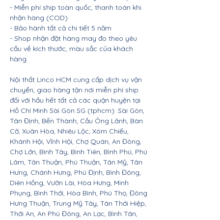
- Miễn phí ship toàn quốc, thanh toán khi
nhận hàng (COD)
- Bảo hành tất cả chi tiết 5 năm
- Shop nhận đặt hàng may đo theo yêu
cầu về kích thước, màu sắc của khách
hàng
Nội thất Linco HCM cung cấp dịch vụ vận
chuyển, giao hàng tận nơi miễn phí ship
đối với hầu hết tất cả các quận huyện tại
Hồ Chí Minh Sài Gòn SG (tphcm): Sài Gòn,
Tân Định, Bến Thành, Cầu Ông Lãnh, Bàn
Cờ, Xuân Hòa, Nhiêu Lộc, Xóm Chiếu,
Khánh Hội, Vĩnh Hội, Chợ Quán, An Đông,
Chợ Lớn, Bình Tây, Bình Tiên, Bình Phú, Phú
Lâm, Tân Thuận, Phú Thuận, Tân Mỹ, Tân
Hưng, Chánh Hưng, Phú Định, Bình Đông,
Diên Hồng, Vườn Lài, Hòa Hưng, Minh
Phụng, Bình Thới, Hòa Bình, Phú Thọ, Đông
Hưng Thuận, Trung Mỹ Tây, Tân Thới Hiệp,
Thới An, An Phú Đông, An Lạc, Bình Tân,