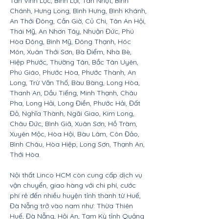
Tân Vĩnh Lộc, Bình Lợi, Tân Nhựt, Bình
Chánh, Hưng Long, Bình Hưng, Bình Khánh,
An Thới Đông, Cần Giờ, Củ Chi, Tân An Hội,
Thái Mỹ, An Nhơn Tây, Nhuận Đức, Phú
Hòa Đông, Bình Mỹ, Đông Thạnh, Hóc
Môn, Xuân Thới Sơn, Bà Điểm, Nhà Bè,
Hiệp Phước, Thường Tân, Bắc Tân Uyên,
Phú Giáo, Phước Hòa, Phước Thành, An
Long, Trừ Văn Thố, Bàu Bàng, Long Hòa,
Thanh An, Dầu Tiếng, Minh Thạnh, Châu
Pha, Long Hải, Long Điền, Phước Hải, Đất
Đỏ, Nghĩa Thành, Ngãi Giao, Kim Long,
Châu Đức, Bình Giã, Xuân Sơn, Hồ Tràm,
Xuyên Mộc, Hòa Hội, Bàu Lâm, Côn Đảo,
Bình Châu, Hòa Hiệp, Long Sơn, Thạnh An,
Thới Hòa.
Nội thất Linco HCM còn cung cấp dịch vụ
vận chuyển, giao hàng với chi phí, cước
phí rẻ đến nhiều huyện tỉnh thành từ Huế,
Đà Nẵng trở vào nam như: Thừa Thiên
Huế, Đà Nẵng, Hội An, Tam Kỳ tỉnh Quảng