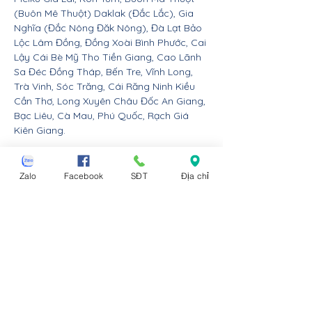
(Buôn Mê Thuột) Daklak (Đắc Lắc), Gia
Nghĩa (Đắc Nông Đăk Nông), Đà Lạt Bảo
Lộc Lâm Đồng, Đồng Xoài Bình Phước, Cai
Lậy Cái Bè Mỹ Tho Tiền Giang, Cao Lãnh
Sa Đéc Đồng Tháp, Bến Tre, Vĩnh Long,
Trà Vinh, Sóc Trăng, Cái Răng Ninh Kiều
Cần Thơ, Long Xuyên Châu Đốc An Giang,
Bạc Liêu, Cà Mau, Phú Quốc, Rạch Giá
Kiên Giang.
Nội thất Linco giao hàng cho các huyện,
thị xã tx, tp thành phố tỉnh thành từ Đà
Zalo
Facebook
SĐT
Địa chỉ
Nẵng trở ra bắc: Thừa Thiên Huế, Đồng
Hới Quảng Bình, Đông Hà Quảng Trị, Hà
Tĩnh, Vinh Nghệ An, Thanh Hóa, Tam Điệp
Ninh Bình, Nam Định, Thái Bình, Phủ Lý Hà
Nam, Hưng Yên, quận Đồ Sơn Dương Kinh
Hải An Hồng Bàng Kiến An Lê Chân Ngô
Quyền và huyện An Dương An Lão Kiến
Thụy Thủy Nguyên Tiên Lãng Vĩnh Bảo
Hải Phòng, Hạ Long Cẩm Phả Uông Bí