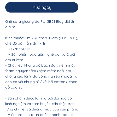
Mua ngay
Ghế sofa giường da PU GB21 Eloy dài 2m
giá rẻ
Kích thước: 2m x 70cm x 42cm (D x R x C),
chế độ bật nằm 2m x 1m
+ Giá: 4500k
+ Sản phẩm bao gồm: ghế dài và 2 gối
ôm đi kèm
- Chất liệu: khung gỗ bạch đàn, nệm mút
foam nguyên tấm (nệm mềm ngồi êm,
chống xẹp lún), da công nghiệp (ngoài ra
còn có vải nhung nỉ / vải bố cotton), chân
gỗ cao su.
- Sản phẩm được làm ra bởi đội ngũ có
kinh nghiệm và tâm huyết, cẩn thận trên
từng chi tiết và đường may của sản phẩm.
- Miễn phí ship toàn quốc, thanh toán khi