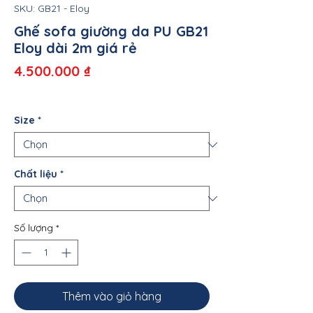
SKU: GB21 - Eloy
Ghế sofa giường da PU GB21
Eloy dài 2m giá rẻ
Giá
4.500.000 ₫
Size
*
Chất liệu
*
Số lượng
*
Thêm vào giỏ hàng