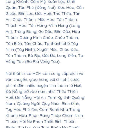
Long Khánh, Cẩm Mỹ, Xuân Lộc, Định
Quán, Tân Phú (Đồng Nai), Đức Hòa, Cần
Giuộc, Bến Lức, Đức Huệ, Thủ Thừa, Tân
An, Châu Thành, Mộc Hóa, Tân Thành,
Thạch Hóa, Tân Hưng, Vĩnh Hưng (Long
An), Trảng Bàng, Gò Dầu, Bến Cầu, Hòa
Thành, Dương Minh Châu, Châu Thành,
Tân Biên, Tân Châu, Tp thành phố Tây
Ninh (Tây Ninh), Xuyên Mộc, Châu Đức,
Tân Thành, Bà Rịa, Đất Đỏ, Long Điền, Tp
Vũng Tàu (Bà Rịa Vũng Tàu).
Nội thất Linco HCM còn cung cấp dịch vụ
vận chuyển, giao hàng với chi phí, cước
phí rẻ đến nhiều huyện tỉnh thành từ Huế,
Đà Nẵng trở vào nam như: Thừa Thiên
Huế, Đà Nẵng, Hội An, Tam Kỳ tỉnh Quảng
Nam, Quảng Ngãi, Quy Nhơn Bình Định,
Tuy Hòa Phú Yên, Cam Ranh Nha Trang
Khánh Hòa, Phan Rang Tháp Chàm Ninh
Thuận, Mũi Né Phan Thiết Bình Thuận,
Pleiku Gia Lai, Kon Tum, Buôn Ma Thuột