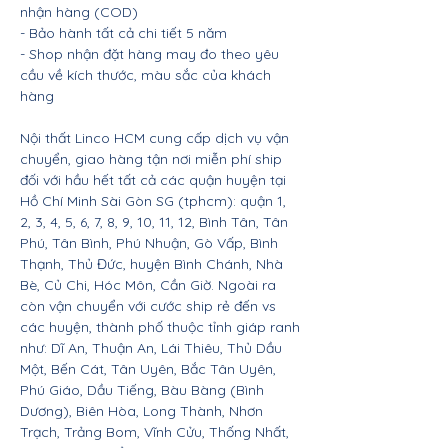
nhận hàng (COD)
- Bảo hành tất cả chi tiết 5 năm
- Shop nhận đặt hàng may đo theo yêu
cầu về kích thước, màu sắc của khách
hàng
Nội thất Linco HCM cung cấp dịch vụ vận
chuyển, giao hàng tận nơi miễn phí ship
đối với hầu hết tất cả các quận huyện tại
Hồ Chí Minh Sài Gòn SG (tphcm): quận 1,
2, 3, 4, 5, 6, 7, 8, 9, 10, 11, 12, Bình Tân, Tân
Phú, Tân Bình, Phú Nhuận, Gò Vấp, Bình
Thạnh, Thủ Đức, huyện Bình Chánh, Nhà
Bè, Củ Chi, Hóc Môn, Cần Giờ. Ngoài ra
còn vận chuyển với cước ship rẻ đến vs
các huyện, thành phố thuộc tỉnh giáp ranh
như: Dĩ An, Thuận An, Lái Thiêu, Thủ Dầu
Một, Bến Cát, Tân Uyên, Bắc Tân Uyên,
Phú Giáo, Dầu Tiếng, Bàu Bàng (Bình
Dương), Biên Hòa, Long Thành, Nhơn
Trạch, Trảng Bom, Vĩnh Cửu, Thống Nhất,