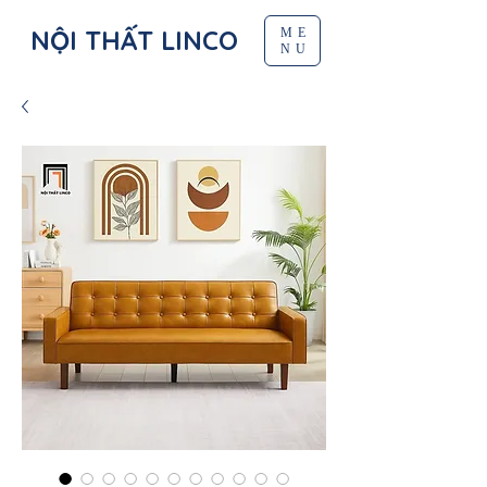
NỘI THẤT LINCO
ME
NU