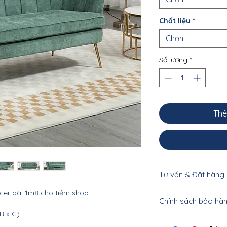
Chất liệu
*
Chọn
Số lượng
*
Thê
Tư vấn & Đặt hàng
cer dài 1m8 cho tiệm shop
Để được tư vấn cụ 
Chính sách bảo hà
khách vui lòng liên
R x C)
033.332.8842 - 0962
Nội thất Linco HCM