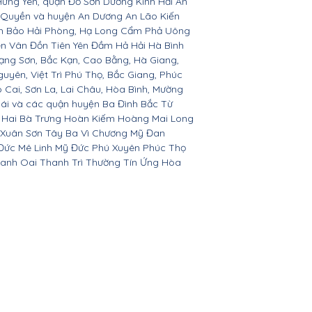
Hưng Yên, quận Đồ Sơn Dương Kinh Hải An
 Quyền và huyện An Dương An Lão Kiến
nh Bảo Hải Phòng, Hạ Long Cẩm Phả Uông
ên Vân Đồn Tiên Yên Đầm Hả Hải Hà Bình
ạng Sơn, Bắc Kạn, Cao Bằng, Hà Giang,
yên, Việt Trì Phú Thọ, Bắc Giang, Phúc
o Cai, Sơn La, Lai Châu, Hòa Bình, Mường
Bái và các quận huyện Ba Đình Bắc Từ
 Hai Bà Trưng Hoàn Kiếm Hoàng Mai Long
 Xuân Sơn Tây Ba Vì Chương Mỹ Đan
Đức Mê Linh Mỹ Đức Phú Xuyên Phúc Thọ
anh Oai Thanh Trì Thường Tín Ứng Hòa