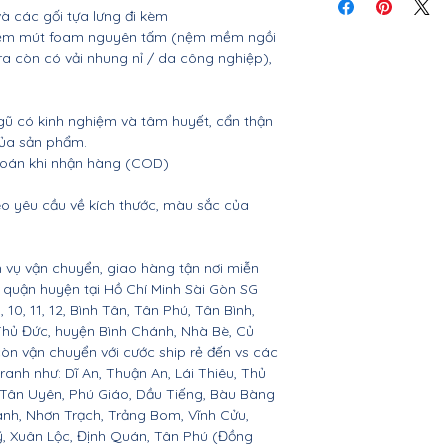
tiết
 các gối tựa lưng đi kèm
, nệm mút foam nguyên tấm (nệm mềm ngồi
 ra còn có vải nhung nỉ / da công nghiệp),
gũ có kinh nghiệm và tâm huyết, cẩn thận
của sản phẩm.
 toán khi nhận hàng (COD)
o yêu cầu về kích thước, màu sắc của
 vụ vận chuyển, giao hàng tận nơi miễn
ác quận huyện tại Hồ Chí Minh Sài Gòn SG
 9, 10, 11, 12, Bình Tân, Tân Phú, Tân Bình,
Thủ Đức, huyện Bình Chánh, Nhà Bè, Củ
còn vận chuyển với cước ship rẻ đến vs các
ranh như: Dĩ An, Thuận An, Lái Thiêu, Thủ
 Tân Uyên, Phú Giáo, Dầu Tiếng, Bàu Bàng
ành, Nhơn Trạch, Trảng Bom, Vĩnh Cửu,
, Xuân Lộc, Định Quán, Tân Phú (Đồng