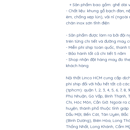
+ Sản phẩm bao gồm: ghế dài và
- Chất liệu: khung gỗ bạch đàn
êm, chống xẹp lún), vải nỉ (ngoài
chân inox sơn tĩnh điện
- Sản phẩm được làm ra bởi đội n
trên từng chi tiết và đường may 
- Miễn phí ship toàn quốc, thanh
- Bảo hành tất cả chi tiết 5 năm
- Shop nhận đặt hàng may đo the
khách hàng
Nội thất Linco HCM cung cấp dịch
phí ship đối với hầu hết tất cả c
(tphcm): quận 1, 2, 3, 4, 5, 6, 7, 8,
Phú Nhuận, Gò Vấp, Bình Thạnh, 
Chi, Hóc Môn, Cần Giờ. Ngoài ra 
huyện, thành phố thuộc tỉnh giáp 
Dầu Một, Bến Cát, Tân Uyên, Bắc
(Bình Dương), Biên Hòa, Long Th
Thống Nhất, Long Khánh, Cẩm Mỹ