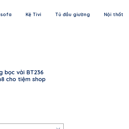
 sofa
Kệ Tivi
Tủ đầu giường
Nội thất
g bọc vải BT236
m8 cho tiệm shop
á