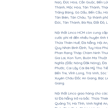
Nai), Đức Hòa, Cần Giuộc, Bến Lứ
Thành, Mộc Hóa, Tân Thành, Thạc
Trảng Bàng, Gò Dầu, Bến Cầu, H
Tân Biên, Tân Châu, Tp thành ph
Đức, Tân Thành, Bà Rịa, Đất Đỏ, 
Nội thất Linco HCM còn cung cấp 
cước phí rẻ đến nhiều huyện tỉnh
Thừa Thiên Huế, Đà Nẵng, Hội A
Quy Nhơn Bình Định, Tuy Hòa Ph
Phan Rang Tháp Chàm Ninh Thuận,
Gia Lai, Kon Tum, Buôn Ma Thuột
Nghĩa (Đắc Nông Đăk Nông), Đà 
Phước, Cai Lậy Cái Bè Mỹ Tho Ti
Bến Tre, Vĩnh Long, Trà Vinh, Sóc
Xuyên Châu Đốc An Giang, Bạc Li
Giang.
Nội thất Linco giao hàng cho các 
từ Đà Nẵng trở ra bắc: Thừa Thi
Quảng Trị, Hà Tĩnh, Vinh Nghệ A