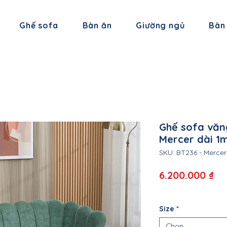
Ghế sofa
Bàn ăn
Giường ngủ
Bàn
Ghế sofa văn
Mercer dài 1
SKU: BT236 - Mercer
Gi
6.200.000 ₫
Size
*
Chọn