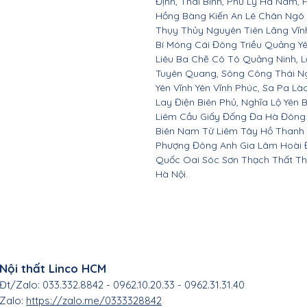
Định, Thái Bình, Phủ Lý Hà Nam, 
Hồng Bàng Kiến An Lê Chân Ngô
Thụy Thủy Nguyên Tiên Lãng Vĩ
Bí Móng Cái Đông Triều Quảng Y
Liêu Ba Chẽ Cô Tô Quảng Ninh, L
Tuyên Quang, Sông Công Thái Ngu
Yên Vĩnh Yên Vĩnh Phúc, Sa Pa Là
Lay Điện Biên Phủ, Nghĩa Lộ Yên 
Liêm Cầu Giấy Đống Đa Hà Đông
Biên Nam Từ Liêm Tây Hồ Thanh
Phượng Đông Anh Gia Lâm Hoài 
Quốc Oai Sóc Sơn Thạch Thất Th
Hà Nội.
Nội thất Linco HCM
Đt/Zalo: 033.332.8842 - 0962.10.20.33 - 0962.31.31.40
Zalo:
https://zalo.me/0333328842