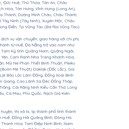
c, Đức Huệ, Thủ Thừa, Tân An, Châu
h Hóa, Tân Hưng, Vĩnh Hưng (Long An),
òa Thành, Dương Minh Châu, Châu Thành,
ố Tây Ninh (Tây Ninh), Xuyên Mộc, Châu
Long Điền, Tp Vũng Tàu (Bà Rịa Vũng Tàu).
dịch vụ vận chuyển, giao hàng với chi phí,
 thành từ Huế, Đà Nẵng trở vào nam như:
n, Tam Kỳ tỉnh Quảng Nam, Quảng Ngãi,
ú Yên, Cam Ranh Nha Trang Khánh Hòa,
 Mũi Né Phan Thiết Bình Thuận, Pleiku
 (Buôn Mê Thuột) Daklak (Đắc Lắc), Gia
Lạt Bảo Lộc Lâm Đồng, Đồng Xoài Bình
ền Giang, Cao Lãnh Sa Đéc Đồng Tháp,
 Trăng, Cái Răng Ninh Kiều Cần Thơ, Long
êu, Cà Mau, Phú Quốc, Rạch Giá Kiên
huyện, thị xã tx, tp thành phố tỉnh thành
ên Huế, Đồng Hới Quảng Bình, Đông Hà
n, Thanh Hóa, Tam Điệp Ninh Bình, Nam