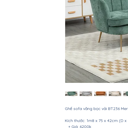
Ghế sofa văng bọc vải BT236 Mer
Kích thước: 1m8 x 75 x 42cm (D x 
+ Giá: 6200k