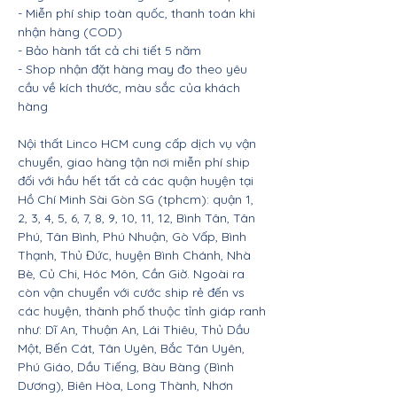
- Miễn phí ship toàn quốc, thanh toán khi
nhận hàng (COD)
- Bảo hành tất cả chi tiết 5 năm
- Shop nhận đặt hàng may đo theo yêu
cầu về kích thước, màu sắc của khách
hàng
Nội thất Linco HCM cung cấp dịch vụ vận
chuyển, giao hàng tận nơi miễn phí ship
đối với hầu hết tất cả các quận huyện tại
Hồ Chí Minh Sài Gòn SG (tphcm): quận 1,
2, 3, 4, 5, 6, 7, 8, 9, 10, 11, 12, Bình Tân, Tân
Phú, Tân Bình, Phú Nhuận, Gò Vấp, Bình
Thạnh, Thủ Đức, huyện Bình Chánh, Nhà
Bè, Củ Chi, Hóc Môn, Cần Giờ. Ngoài ra
còn vận chuyển với cước ship rẻ đến vs
các huyện, thành phố thuộc tỉnh giáp ranh
như: Dĩ An, Thuận An, Lái Thiêu, Thủ Dầu
Một, Bến Cát, Tân Uyên, Bắc Tân Uyên,
Phú Giáo, Dầu Tiếng, Bàu Bàng (Bình
Dương), Biên Hòa, Long Thành, Nhơn