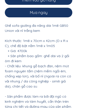
Thêm vào giỏ hàng
Mua ngay
Ghế sofa giường đa năng dài 1m8 GB50
Union vải nỉ trắng kem
Kích thước: 1m8 x 70cm x 42cm (D x R x
C), chế độ bật nằm 1m8 x 1m05
+ Giá: 4700k
+ Sản phẩm bao gồm: ghế dài và 2 gối
ôm đi kèm
- Chất liệu: khung gỗ bạch đàn, nệm mút
foam nguyên tấm (nệm mềm ngồi êm,
chống xẹp lún), vải bố nỉ (ngoài ra còn có
vải nhung / da công nghiệp - simili giả
da), chân gỗ cao su.
- Sản phẩm được làm ra bởi đội ngũ có
kinh nghiệm và tâm huyết, cẩn thận trên
từng chi tiết và đường may của sản phẩm.