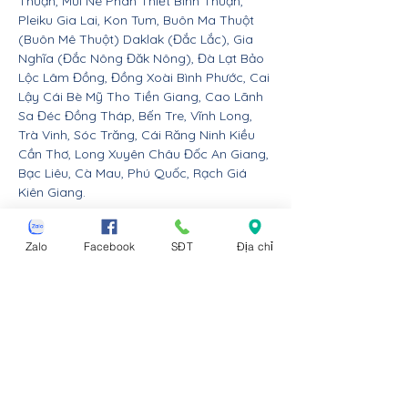
Thuận, Mũi Né Phan Thiết Bình Thuận,
Pleiku Gia Lai, Kon Tum, Buôn Ma Thuột
(Buôn Mê Thuột) Daklak (Đắc Lắc), Gia
Nghĩa (Đắc Nông Đăk Nông), Đà Lạt Bảo
Lộc Lâm Đồng, Đồng Xoài Bình Phước, Cai
Lậy Cái Bè Mỹ Tho Tiền Giang, Cao Lãnh
Sa Đéc Đồng Tháp, Bến Tre, Vĩnh Long,
Trà Vinh, Sóc Trăng, Cái Răng Ninh Kiều
Cần Thơ, Long Xuyên Châu Đốc An Giang,
Bạc Liêu, Cà Mau, Phú Quốc, Rạch Giá
Kiên Giang.
Nội thất Linco giao hàng cho các huyện,
Zalo
Facebook
SĐT
Địa chỉ
thị xã tx, tp thành phố tỉnh thành từ Đà
Nẵng trở ra bắc: Thừa Thiên Huế, Đồng
Hới Quảng Bình, Đông Hà Quảng Trị, Hà
Tĩnh, Vinh Nghệ An, Thanh Hóa, Tam Điệp
Ninh Bình, Nam Định, Thái Bình, Phủ Lý Hà
Nam, Hưng Yên, quận Đồ Sơn Dương Kinh
Hải An Hồng Bàng Kiến An Lê Chân Ngô
Quyền và huyện An Dương An Lão Kiến
Thụy Thủy Nguyên Tiên Lãng Vĩnh Bảo