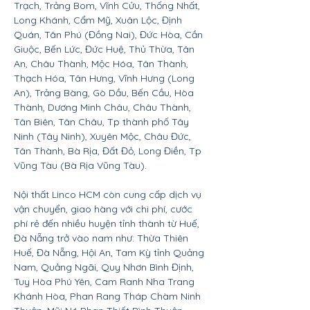
Trạch, Trảng Bom, Vĩnh Cửu, Thống Nhất,
Long Khánh, Cẩm Mỹ, Xuân Lộc, Định
Quán, Tân Phú (Đồng Nai), Đức Hòa, Cần
Giuộc, Bến Lức, Đức Huệ, Thủ Thừa, Tân
An, Châu Thành, Mộc Hóa, Tân Thành,
Thạch Hóa, Tân Hưng, Vĩnh Hưng (Long
An), Trảng Bàng, Gò Dầu, Bến Cầu, Hòa
Thành, Dương Minh Châu, Châu Thành,
Tân Biên, Tân Châu, Tp thành phố Tây
Ninh (Tây Ninh), Xuyên Mộc, Châu Đức,
Tân Thành, Bà Rịa, Đất Đỏ, Long Điền, Tp
Vũng Tàu (Bà Rịa Vũng Tàu).
Nội thất Linco HCM còn cung cấp dịch vụ
vận chuyển, giao hàng với chi phí, cước
phí rẻ đến nhiều huyện tỉnh thành từ Huế,
Đà Nẵng trở vào nam như: Thừa Thiên
Huế, Đà Nẵng, Hội An, Tam Kỳ tỉnh Quảng
Nam, Quảng Ngãi, Quy Nhơn Bình Định,
Tuy Hòa Phú Yên, Cam Ranh Nha Trang
Khánh Hòa, Phan Rang Tháp Chàm Ninh