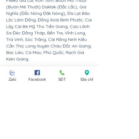
Pleiku Gia Lai, Kon Tum, Buôn Ma Thuột
(Buôn Mê Thuột) Daklak (Đắc Lắc), Gia
Nghĩa (Đắc Nông Đăk Nông), Đà Lạt Bảo
Lộc Lâm Đồng, Đồng Xoài Bình Phước, Cai
Lậy Cái Bè Mỹ Tho Tiền Giang, Cao Lãnh
Sa Đéc Đồng Tháp, Bến Tre, Vĩnh Long,
Trà Vinh, Sóc Trăng, Cái Răng Ninh Kiều
Cần Thơ, Long Xuyên Châu Đốc An Giang,
Bạc Liêu, Cà Mau, Phú Quốc, Rạch Giá
Kiên Giang.
Nội thất Linco giao hàng cho các huyện,
thị xã tx, tp thành phố tỉnh thành từ Đà
Zalo
Facebook
SĐT
Địa chỉ
Nẵng trở ra bắc: Thừa Thiên Huế, Đồng
Hới Quảng Bình, Đông Hà Quảng Trị, Hà
Tĩnh, Vinh Nghệ An, Thanh Hóa, Tam Điệp
Ninh Bình, Nam Định, Thái Bình, Phủ Lý Hà
Nam, Hưng Yên, quận Đồ Sơn Dương Kinh
Hải An Hồng Bàng Kiến An Lê Chân Ngô
Quyền và huyện An Dương An Lão Kiến
Thụy Thủy Nguyên Tiên Lãng Vĩnh Bảo
Hải Phòng, Hạ Long Cẩm Phả Uông Bí