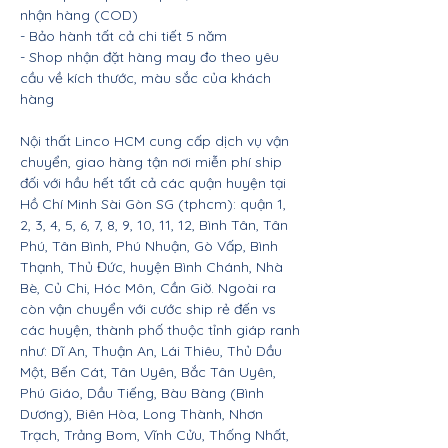
nhận hàng (COD)
- Bảo hành tất cả chi tiết 5 năm
- Shop nhận đặt hàng may đo theo yêu
cầu về kích thước, màu sắc của khách
hàng
Nội thất Linco HCM cung cấp dịch vụ vận
chuyển, giao hàng tận nơi miễn phí ship
đối với hầu hết tất cả các quận huyện tại
Hồ Chí Minh Sài Gòn SG (tphcm): quận 1,
2, 3, 4, 5, 6, 7, 8, 9, 10, 11, 12, Bình Tân, Tân
Phú, Tân Bình, Phú Nhuận, Gò Vấp, Bình
Thạnh, Thủ Đức, huyện Bình Chánh, Nhà
Bè, Củ Chi, Hóc Môn, Cần Giờ. Ngoài ra
còn vận chuyển với cước ship rẻ đến vs
các huyện, thành phố thuộc tỉnh giáp ranh
như: Dĩ An, Thuận An, Lái Thiêu, Thủ Dầu
Một, Bến Cát, Tân Uyên, Bắc Tân Uyên,
Phú Giáo, Dầu Tiếng, Bàu Bàng (Bình
Dương), Biên Hòa, Long Thành, Nhơn
Trạch, Trảng Bom, Vĩnh Cửu, Thống Nhất,