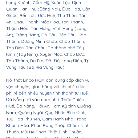
Long Khánh, Cẩm Mỹ, Xuân Lộc, Định
Quán, Tân Phú (Đồng Nai), Đức Hòa, Cần
Giuộc, Bến Lức, Đức Huệ, Thủ Thừa, Tân
An, Châu Thành, Mộc Hóa, Tân Thành,
Thạch Hóa, Tân Hưng, Vĩnh Hưng (Long
An), Trảng Bàng, Gò Dầu, Bến Cầu, Hòa
Thành, Dương Minh Châu, Châu Thành,
Tân Biên, Tân Châu, Tp thành phố Tây
Ninh (Tây Ninh), Xuyên Mộc, Châu Đức,
Tân Thành, Bà Rịa, Đất Đỏ, Long Điền, Tp
Vũng Tàu (Bà Rịa Vũng Tàu).
Nội thất Linco HCM còn cung cấp dịch vụ
vận chuyển, giao hàng với chi phí, cước
phí rẻ đến nhiều huyện tỉnh thành từ Huế,
Đà Nẵng trở vào nam như: Thừa Thiên
Huế, Đà Nẵng, Hội An, Tam Kỳ tỉnh Quảng
Nam, Quảng Ngãi, Quy Nhơn Bình Định,
Tuy Hòa Phú Yên, Cam Ranh Nha Trang
Khánh Hòa, Phan Rang Tháp Chàm Ninh
Thuận, Mũi Né Phan Thiết Bình Thuận,