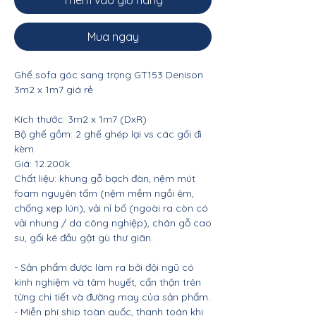
Thêm vào giỏ hàng
Mua ngay
Ghế sofa góc sang trọng GT153 Denison
3m2 x 1m7 giá rẻ
Kích thước: 3m2 x 1m7 (DxR)
Bộ ghế gồm: 2 ghế ghép lại vs các gối đi
kèm
Giá: 12.200k
Chất liệu: khung gỗ bạch đàn, nệm mút
foam nguyên tấm (nệm mềm ngồi êm,
chống xẹp lún), vải nỉ bố (ngoài ra còn có
vải nhung / da công nghiệp), chân gỗ cao
su, gối kê đầu gật gù thư giãn.
- Sản phẩm được làm ra bởi đội ngũ có
kinh nghiệm và tâm huyết, cẩn thận trên
từng chi tiết và đường may của sản phẩm.
- Miễn phí ship toàn quốc, thanh toán khi