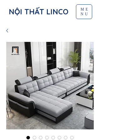
NỘI THẤT LINCO
ME
NU