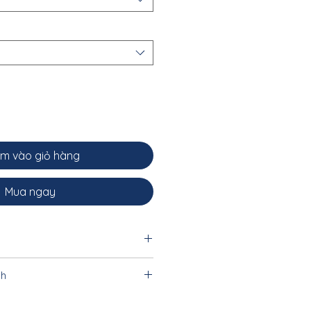
m vào giỏ hàng
Mua ngay
thể và hướng dẫn đặt hàng, quý
nh
 hệ qua ĐT/zalo/viber:
.10.20.33 - 0962.31.31.40
 bảo hành 5 năm tất cả mọi chi