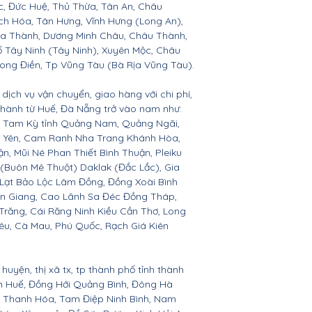
c, Đức Huệ, Thủ Thừa, Tân An, Châu
h Hóa, Tân Hưng, Vĩnh Hưng (Long An),
òa Thành, Dương Minh Châu, Châu Thành,
ố Tây Ninh (Tây Ninh), Xuyên Mộc, Châu
Long Điền, Tp Vũng Tàu (Bà Rịa Vũng Tàu).
dịch vụ vận chuyển, giao hàng với chi phí,
 thành từ Huế, Đà Nẵng trở vào nam như:
n, Tam Kỳ tỉnh Quảng Nam, Quảng Ngãi,
ú Yên, Cam Ranh Nha Trang Khánh Hòa,
 Mũi Né Phan Thiết Bình Thuận, Pleiku
 (Buôn Mê Thuột) Daklak (Đắc Lắc), Gia
Lạt Bảo Lộc Lâm Đồng, Đồng Xoài Bình
ền Giang, Cao Lãnh Sa Đéc Đồng Tháp,
 Trăng, Cái Răng Ninh Kiều Cần Thơ, Long
êu, Cà Mau, Phú Quốc, Rạch Giá Kiên
huyện, thị xã tx, tp thành phố tỉnh thành
ên Huế, Đồng Hới Quảng Bình, Đông Hà
n, Thanh Hóa, Tam Điệp Ninh Bình, Nam