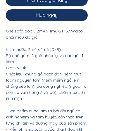
Thêm vào giỏ hàng
Mua ngay
Ghế sofa góc L 2m4 x 1m6 GT157 Waco
phối màu da giả
Kích thước: 2m4 x 1m6 (DxR)
Bộ ghế gồm: 2 ghế ghép lại vs các gối đi
kèm
Giá: 9600k
Chất liệu: khung gỗ bạch đàn, nệm mút
foam nguyên tấm (nệm mềm ngồi êm,
chống xẹp lún), da công nghiệp (ngoài ra
còn có vải nhung / vải bố), chân inox sơn
tĩnh điện.
- Sản phẩm được làm ra bởi đội ngũ có
kinh nghiệm và tâm huyết, cẩn thận trên
từng chi tiết và đường may của sản phẩm.
- Miễn phí ship toàn quốc, thanh toán khi