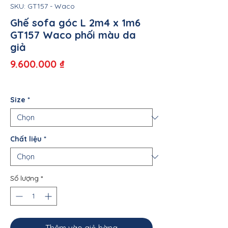
SKU: GT157 - Waco
Ghế sofa góc L 2m4 x 1m6
GT157 Waco phối màu da
giả
Giá
9.600.000 ₫
Size
*
Chất liệu
*
Số lượng
*