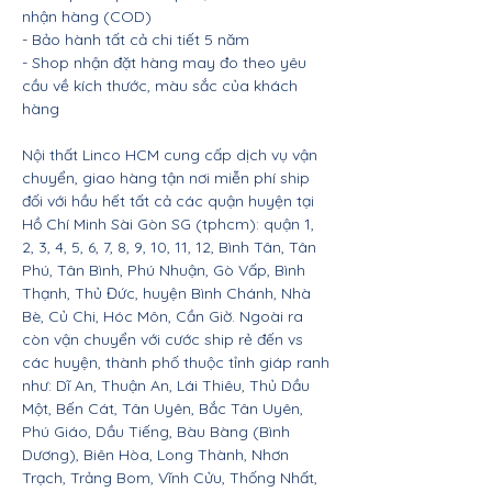
nhận hàng (COD)
- Bảo hành tất cả chi tiết 5 năm
- Shop nhận đặt hàng may đo theo yêu
cầu về kích thước, màu sắc của khách
hàng
Nội thất Linco HCM cung cấp dịch vụ vận
chuyển, giao hàng tận nơi miễn phí ship
đối với hầu hết tất cả các quận huyện tại
Hồ Chí Minh Sài Gòn SG (tphcm): quận 1,
2, 3, 4, 5, 6, 7, 8, 9, 10, 11, 12, Bình Tân, Tân
Phú, Tân Bình, Phú Nhuận, Gò Vấp, Bình
Thạnh, Thủ Đức, huyện Bình Chánh, Nhà
Bè, Củ Chi, Hóc Môn, Cần Giờ. Ngoài ra
còn vận chuyển với cước ship rẻ đến vs
các huyện, thành phố thuộc tỉnh giáp ranh
như: Dĩ An, Thuận An, Lái Thiêu, Thủ Dầu
Một, Bến Cát, Tân Uyên, Bắc Tân Uyên,
Phú Giáo, Dầu Tiếng, Bàu Bàng (Bình
Dương), Biên Hòa, Long Thành, Nhơn
Trạch, Trảng Bom, Vĩnh Cửu, Thống Nhất,