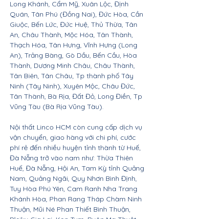
Long Khánh, Cẩm Mỹ, Xuân Lộc, Định
Quán, Tân Phú (Đồng Nai), Đức Hòa, Cần
Giuộc, Bến Lức, Đức Huệ, Thủ Thừa, Tân
An, Châu Thành, Mộc Hóa, Tân Thành,
Thạch Hóa, Tân Hưng, Vĩnh Hưng (Long
An), Trảng Bàng, Gò Dầu, Bến Cầu, Hòa
Thành, Dương Minh Châu, Châu Thành,
Tân Biên, Tân Châu, Tp thành phố Tây
Ninh (Tây Ninh), Xuyên Mộc, Châu Đức,
Tân Thành, Bà Rịa, Đất Đỏ, Long Điền, Tp
Vũng Tàu (Bà Rịa Vũng Tàu).
Nội thất Linco HCM còn cung cấp dịch vụ
vận chuyển, giao hàng với chi phí, cước
phí rẻ đến nhiều huyện tỉnh thành từ Huế,
Đà Nẵng trở vào nam như: Thừa Thiên
Huế, Đà Nẵng, Hội An, Tam Kỳ tỉnh Quảng
Nam, Quảng Ngãi, Quy Nhơn Bình Định,
Tuy Hòa Phú Yên, Cam Ranh Nha Trang
Khánh Hòa, Phan Rang Tháp Chàm Ninh
Thuận, Mũi Né Phan Thiết Bình Thuận,