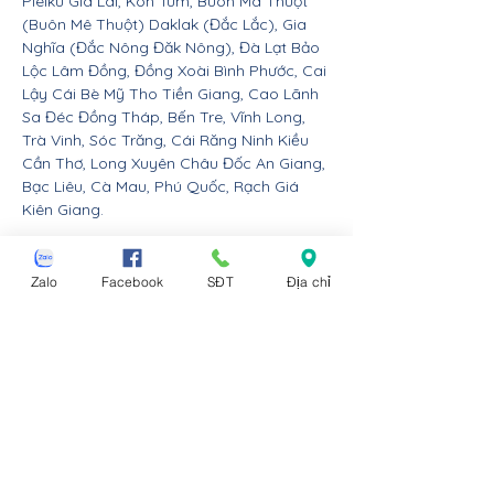
Pleiku Gia Lai, Kon Tum, Buôn Ma Thuột
(Buôn Mê Thuột) Daklak (Đắc Lắc), Gia
Nghĩa (Đắc Nông Đăk Nông), Đà Lạt Bảo
Lộc Lâm Đồng, Đồng Xoài Bình Phước, Cai
Lậy Cái Bè Mỹ Tho Tiền Giang, Cao Lãnh
Sa Đéc Đồng Tháp, Bến Tre, Vĩnh Long,
Trà Vinh, Sóc Trăng, Cái Răng Ninh Kiều
Cần Thơ, Long Xuyên Châu Đốc An Giang,
Bạc Liêu, Cà Mau, Phú Quốc, Rạch Giá
Kiên Giang.
Nội thất Linco giao hàng cho các huyện,
thị xã tx, tp thành phố tỉnh thành từ Đà
Zalo
Facebook
SĐT
Địa chỉ
Nẵng trở ra bắc: Thừa Thiên Huế, Đồng
Hới Quảng Bình, Đông Hà Quảng Trị, Hà
Tĩnh, Vinh Nghệ An, Thanh Hóa, Tam Điệp
Ninh Bình, Nam Định, Thái Bình, Phủ Lý Hà
Nam, Hưng Yên, quận Đồ Sơn Dương Kinh
Hải An Hồng Bàng Kiến An Lê Chân Ngô
Quyền và huyện An Dương An Lão Kiến
Thụy Thủy Nguyên Tiên Lãng Vĩnh Bảo
Hải Phòng, Hạ Long Cẩm Phả Uông Bí