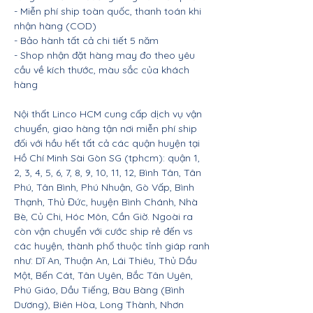
- Miễn phí ship toàn quốc, thanh toán khi
nhận hàng (COD)
- Bảo hành tất cả chi tiết 5 năm
- Shop nhận đặt hàng may đo theo yêu
cầu về kích thước, màu sắc của khách
hàng
Nội thất Linco HCM cung cấp dịch vụ vận
chuyển, giao hàng tận nơi miễn phí ship
đối với hầu hết tất cả các quận huyện tại
Hồ Chí Minh Sài Gòn SG (tphcm): quận 1,
2, 3, 4, 5, 6, 7, 8, 9, 10, 11, 12, Bình Tân, Tân
Phú, Tân Bình, Phú Nhuận, Gò Vấp, Bình
Thạnh, Thủ Đức, huyện Bình Chánh, Nhà
Bè, Củ Chi, Hóc Môn, Cần Giờ. Ngoài ra
còn vận chuyển với cước ship rẻ đến vs
các huyện, thành phố thuộc tỉnh giáp ranh
như: Dĩ An, Thuận An, Lái Thiêu, Thủ Dầu
Một, Bến Cát, Tân Uyên, Bắc Tân Uyên,
Phú Giáo, Dầu Tiếng, Bàu Bàng (Bình
Dương), Biên Hòa, Long Thành, Nhơn