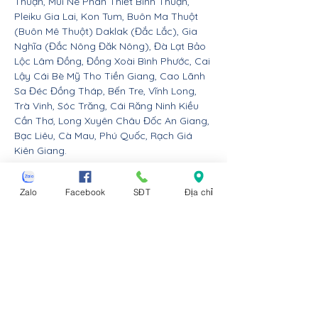
Thuận, Mũi Né Phan Thiết Bình Thuận,
Pleiku Gia Lai, Kon Tum, Buôn Ma Thuột
(Buôn Mê Thuột) Daklak (Đắc Lắc), Gia
Nghĩa (Đắc Nông Đăk Nông), Đà Lạt Bảo
Lộc Lâm Đồng, Đồng Xoài Bình Phước, Cai
Lậy Cái Bè Mỹ Tho Tiền Giang, Cao Lãnh
Sa Đéc Đồng Tháp, Bến Tre, Vĩnh Long,
Trà Vinh, Sóc Trăng, Cái Răng Ninh Kiều
Cần Thơ, Long Xuyên Châu Đốc An Giang,
Bạc Liêu, Cà Mau, Phú Quốc, Rạch Giá
Kiên Giang.
Nội thất Linco giao hàng cho các huyện,
Zalo
Facebook
SĐT
Địa chỉ
thị xã tx, tp thành phố tỉnh thành từ Đà
Nẵng trở ra bắc: Thừa Thiên Huế, Đồng
Hới Quảng Bình, Đông Hà Quảng Trị, Hà
Tĩnh, Vinh Nghệ An, Thanh Hóa, Tam Điệp
Ninh Bình, Nam Định, Thái Bình, Phủ Lý Hà
Nam, Hưng Yên, quận Đồ Sơn Dương Kinh
Hải An Hồng Bàng Kiến An Lê Chân Ngô
Quyền và huyện An Dương An Lão Kiến
Thụy Thủy Nguyên Tiên Lãng Vĩnh Bảo