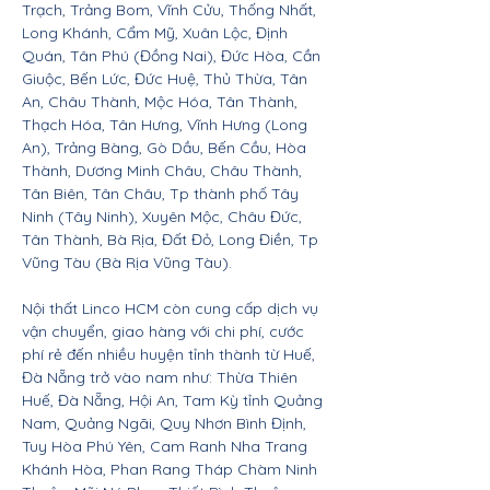
Trạch, Trảng Bom, Vĩnh Cửu, Thống Nhất,
Long Khánh, Cẩm Mỹ, Xuân Lộc, Định
Quán, Tân Phú (Đồng Nai), Đức Hòa, Cần
Giuộc, Bến Lức, Đức Huệ, Thủ Thừa, Tân
An, Châu Thành, Mộc Hóa, Tân Thành,
Thạch Hóa, Tân Hưng, Vĩnh Hưng (Long
An), Trảng Bàng, Gò Dầu, Bến Cầu, Hòa
Thành, Dương Minh Châu, Châu Thành,
Tân Biên, Tân Châu, Tp thành phố Tây
Ninh (Tây Ninh), Xuyên Mộc, Châu Đức,
Tân Thành, Bà Rịa, Đất Đỏ, Long Điền, Tp
Vũng Tàu (Bà Rịa Vũng Tàu).
Nội thất Linco HCM còn cung cấp dịch vụ
vận chuyển, giao hàng với chi phí, cước
phí rẻ đến nhiều huyện tỉnh thành từ Huế,
Đà Nẵng trở vào nam như: Thừa Thiên
Huế, Đà Nẵng, Hội An, Tam Kỳ tỉnh Quảng
Nam, Quảng Ngãi, Quy Nhơn Bình Định,
Tuy Hòa Phú Yên, Cam Ranh Nha Trang
Khánh Hòa, Phan Rang Tháp Chàm Ninh