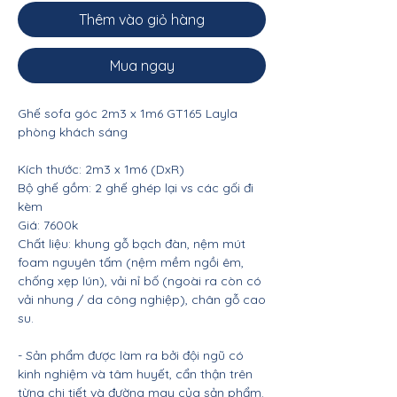
Thêm vào giỏ hàng
Mua ngay
Ghế sofa góc 2m3 x 1m6 GT165 Layla
phòng khách sáng
Kích thước: 2m3 x 1m6 (DxR)
Bộ ghế gồm: 2 ghế ghép lại vs các gối đi
kèm
Giá: 7600k
Chất liệu: khung gỗ bạch đàn, nệm mút
foam nguyên tấm (nệm mềm ngồi êm,
chống xẹp lún), vải nỉ bố (ngoài ra còn có
vải nhung / da công nghiệp), chân gỗ cao
su.
- Sản phẩm được làm ra bởi đội ngũ có
kinh nghiệm và tâm huyết, cẩn thận trên
từng chi tiết và đường may của sản phẩm.