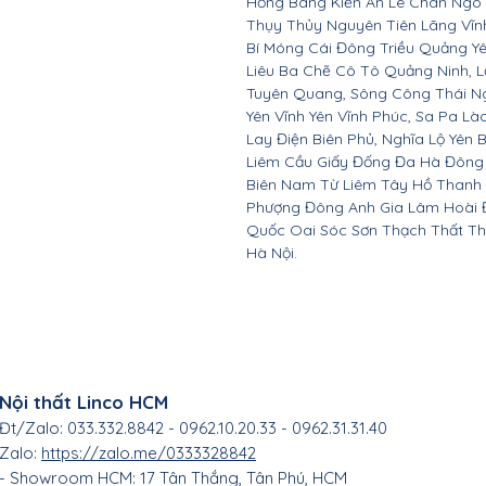
Hồng Bàng Kiến An Lê Chân Ngô
Thụy Thủy Nguyên Tiên Lãng Vĩ
Bí Móng Cái Đông Triều Quảng Y
Liêu Ba Chẽ Cô Tô Quảng Ninh, L
Tuyên Quang, Sông Công Thái Ngu
Yên Vĩnh Yên Vĩnh Phúc, Sa Pa Là
Lay Điện Biên Phủ, Nghĩa Lộ Yên 
Liêm Cầu Giấy Đống Đa Hà Đông
Biên Nam Từ Liêm Tây Hồ Thanh
Phượng Đông Anh Gia Lâm Hoài 
Quốc Oai Sóc Sơn Thạch Thất Th
Hà Nội.
Nội thất Linco HCM
Đt/Zalo: 033.332.8842 - 0962.10.20.33 - 0962.31.31.40
Zalo:
https://zalo.me/0333328842
- Showroom HCM: 17 Tân Thắng
, Tân Phú, HC
M