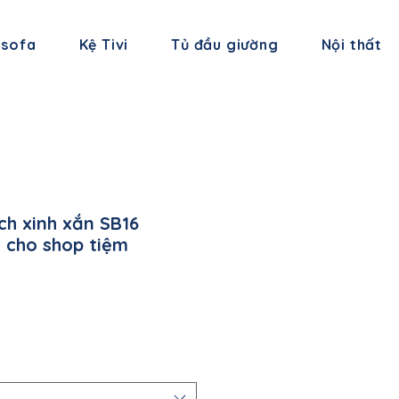
 sofa
Kệ Tivi
Tủ đầu giường
Nội thất
ch xinh xắn SB16
 cho shop tiệm
á