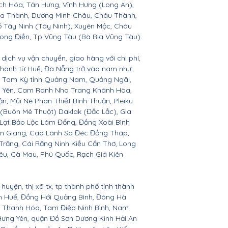
h Hóa, Tân Hưng, Vĩnh Hưng (Long An),
òa Thành, Dương Minh Châu, Châu Thành,
ố Tây Ninh (Tây Ninh), Xuyên Mộc, Châu
Long Điền, Tp Vũng Tàu (Bà Rịa Vũng Tàu).
dịch vụ vận chuyển, giao hàng với chi phí,
 thành từ Huế, Đà Nẵng trở vào nam như:
n, Tam Kỳ tỉnh Quảng Nam, Quảng Ngãi,
ú Yên, Cam Ranh Nha Trang Khánh Hòa,
 Mũi Né Phan Thiết Bình Thuận, Pleiku
 (Buôn Mê Thuột) Daklak (Đắc Lắc), Gia
Lạt Bảo Lộc Lâm Đồng, Đồng Xoài Bình
ền Giang, Cao Lãnh Sa Đéc Đồng Tháp,
 Trăng, Cái Răng Ninh Kiều Cần Thơ, Long
êu, Cà Mau, Phú Quốc, Rạch Giá Kiên
huyện, thị xã tx, tp thành phố tỉnh thành
ên Huế, Đồng Hới Quảng Bình, Đông Hà
n, Thanh Hóa, Tam Điệp Ninh Bình, Nam
Hưng Yên, quận Đồ Sơn Dương Kinh Hải An