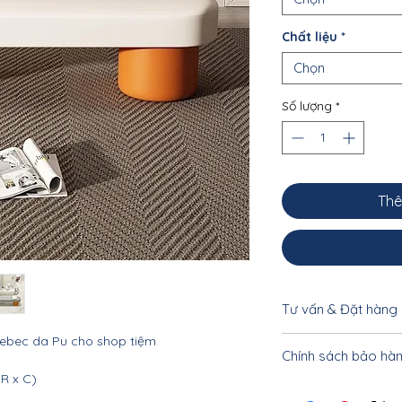
Chất liệu
*
Chọn
Số lượng
*
Thê
Tư vấn & Đặt hàng
uebec da Pu cho shop tiệm
Để được tư vấn cụ 
Chính sách bảo hà
khách vui lòng liên
 R x C)
033.332.8842 - 0962
Nội thất Linco HCM