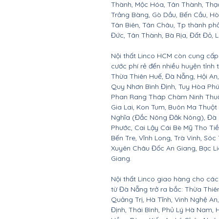
Thành, Mộc Hóa, Tân Thành, Thạc
Trảng Bàng, Gò Dầu, Bến Cầu, H
Tân Biên, Tân Châu, Tp thành ph
Đức, Tân Thành, Bà Rịa, Đất Đỏ, 
Nội thất Linco HCM còn cung cấp 
cước phí rẻ đến nhiều huyện tỉnh
Thừa Thiên Huế, Đà Nẵng, Hội A
Quy Nhơn Bình Định, Tuy Hòa Ph
Phan Rang Tháp Chàm Ninh Thuận,
Gia Lai, Kon Tum, Buôn Ma Thuột
Nghĩa (Đắc Nông Đăk Nông), Đà 
Phước, Cai Lậy Cái Bè Mỹ Tho Ti
Bến Tre, Vĩnh Long, Trà Vinh, Sóc
Xuyên Châu Đốc An Giang, Bạc Li
Giang.
Nội thất Linco giao hàng cho các 
từ Đà Nẵng trở ra bắc: Thừa Thi
Quảng Trị, Hà Tĩnh, Vinh Nghệ A
Định, Thái Bình, Phủ Lý Hà Nam, 