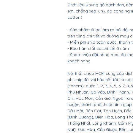
Chất liệu: khung gỗ bạch đàn, 
êm, chống xẹp lún), da công nghi
cotton)
- Sản phẩm được làm ra bởi đội n
trên từng chi tiết và đường may 
- Miễn phí ship toàn quốc, thanh
- Bảo hành tất cả chi tiết 5 năm
- Shop nhận đặt hàng may đo the
khách hàng
Nội thất Linco HCM cung cấp dịch
phí ship đối với hầu hết tất cả c
(tphcm): quận 1, 2, 3, 4, 5, 6, 7, 8,
Phú Nhuận, Gò Vấp, Bình Thạnh, 
Chi, Hóc Môn, Cần Giờ. Ngoài ra 
huyện, thành phố thuộc tỉnh giáp 
Dầu Một, Bến Cát, Tân Uyên, Bắc
(Bình Dương), Biên Hòa, Long Th
Thống Nhất, Long Khánh, Cẩm Mỹ
Nai), Đức Hòa, Cần Giuộc, Bến Lứ