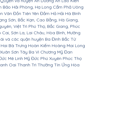
 Quyền và huyện An Dương An Lão Kiến
nh Bảo Hải Phòng, Hạ Long Cẩm Phả Uông
ên Vân Đồn Tiên Yên Đầm Hả Hải Hà Bình
ạng Sơn, Bắc Kạn, Cao Bằng, Hà Giang,
yên, Việt Trì Phú Thọ, Bắc Giang, Phúc
o Cai, Sơn La, Lai Châu, Hòa Bình, Mường
Bái và các quận huyện Ba Đình Bắc Từ
 Hai Bà Trưng Hoàn Kiếm Hoàng Mai Long
 Xuân Sơn Tây Ba Vì Chương Mỹ Đan
Đức Mê Linh Mỹ Đức Phú Xuyên Phúc Thọ
anh Oai Thanh Trì Thường Tín Ứng Hòa