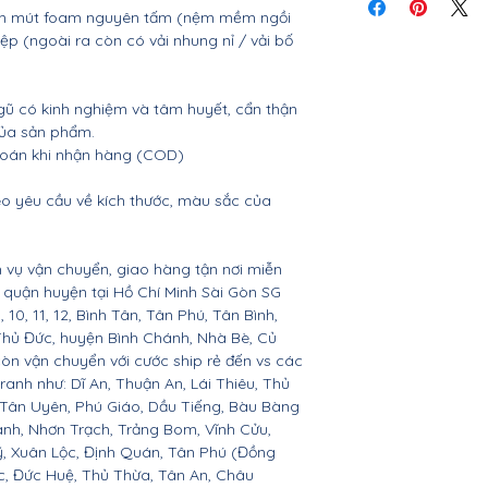
tiết
nệm mút foam nguyên tấm (nệm mềm ngồi
ệp (ngoài ra còn có vải nhung nỉ / vải bố
gũ có kinh nghiệm và tâm huyết, cẩn thận
của sản phẩm.
 toán khi nhận hàng (COD)
o yêu cầu về kích thước, màu sắc của
 vụ vận chuyển, giao hàng tận nơi miễn
ác quận huyện tại Hồ Chí Minh Sài Gòn SG
 9, 10, 11, 12, Bình Tân, Tân Phú, Tân Bình,
Thủ Đức, huyện Bình Chánh, Nhà Bè, Củ
còn vận chuyển với cước ship rẻ đến vs các
ranh như: Dĩ An, Thuận An, Lái Thiêu, Thủ
 Tân Uyên, Phú Giáo, Dầu Tiếng, Bàu Bàng
ành, Nhơn Trạch, Trảng Bom, Vĩnh Cửu,
, Xuân Lộc, Định Quán, Tân Phú (Đồng
c, Đức Huệ, Thủ Thừa, Tân An, Châu