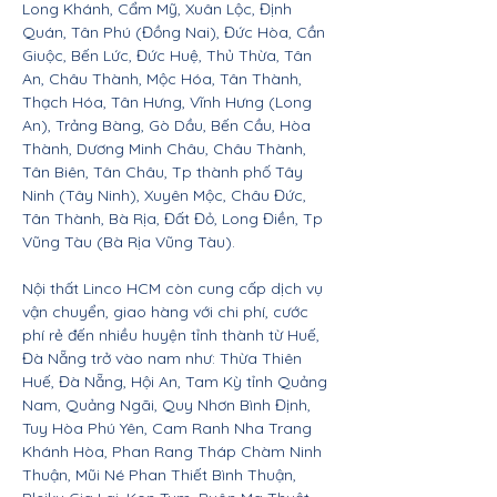
Long Khánh, Cẩm Mỹ, Xuân Lộc, Định
Quán, Tân Phú (Đồng Nai), Đức Hòa, Cần
Giuộc, Bến Lức, Đức Huệ, Thủ Thừa, Tân
An, Châu Thành, Mộc Hóa, Tân Thành,
Thạch Hóa, Tân Hưng, Vĩnh Hưng (Long
An), Trảng Bàng, Gò Dầu, Bến Cầu, Hòa
Thành, Dương Minh Châu, Châu Thành,
Tân Biên, Tân Châu, Tp thành phố Tây
Ninh (Tây Ninh), Xuyên Mộc, Châu Đức,
Tân Thành, Bà Rịa, Đất Đỏ, Long Điền, Tp
Vũng Tàu (Bà Rịa Vũng Tàu).
Nội thất Linco HCM còn cung cấp dịch vụ
vận chuyển, giao hàng với chi phí, cước
phí rẻ đến nhiều huyện tỉnh thành từ Huế,
Đà Nẵng trở vào nam như: Thừa Thiên
Huế, Đà Nẵng, Hội An, Tam Kỳ tỉnh Quảng
Nam, Quảng Ngãi, Quy Nhơn Bình Định,
Tuy Hòa Phú Yên, Cam Ranh Nha Trang
Khánh Hòa, Phan Rang Tháp Chàm Ninh
Thuận, Mũi Né Phan Thiết Bình Thuận,