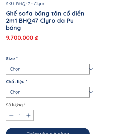
SKU: BHQ47 - Clyro
Ghế sofa băng tân cổ điển
2m1 BHQ47 Clyro da Pu
bóng
Giá
9.700.000 ₫
Size
*
Chất liệu
*
Số lượng
*