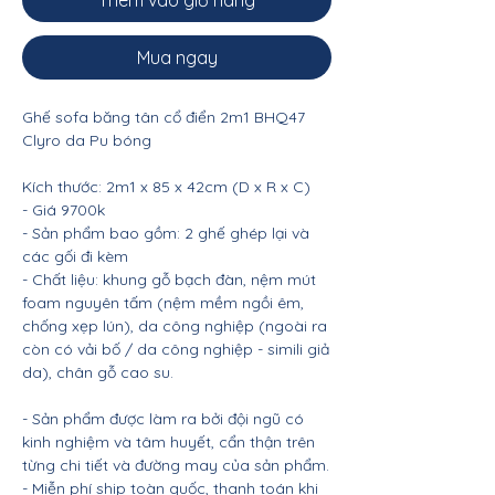
Thêm vào giỏ hàng
Mua ngay
Ghế sofa băng tân cổ điển 2m1 BHQ47
Clyro da Pu bóng
Kích thước: 2m1 x 85 x 42cm (D x R x C)
- Giá 9700k
- Sản phẩm bao gồm: 2 ghế ghép lại và
các gối đi kèm
- Chất liệu: khung gỗ bạch đàn, nệm mút
foam nguyên tấm (nệm mềm ngồi êm,
chống xẹp lún), da công nghiệp (ngoài ra
còn có vải bố / da công nghiệp - simili giả
da), chân gỗ cao su.
- Sản phẩm được làm ra bởi đội ngũ có
kinh nghiệm và tâm huyết, cẩn thận trên
từng chi tiết và đường may của sản phẩm.
- Miễn phí ship toàn quốc, thanh toán khi