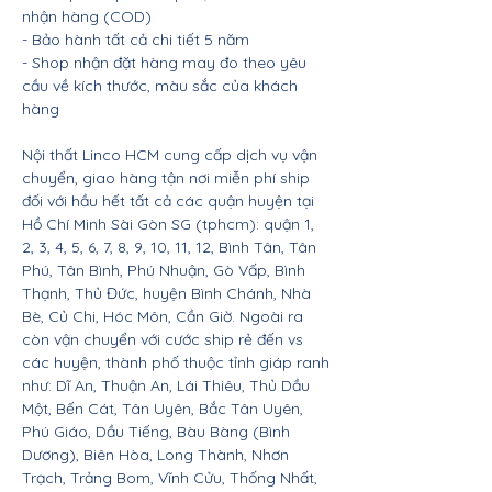
nhận hàng (COD)
- Bảo hành tất cả chi tiết 5 năm
- Shop nhận đặt hàng may đo theo yêu
cầu về kích thước, màu sắc của khách
hàng
Nội thất Linco HCM cung cấp dịch vụ vận
chuyển, giao hàng tận nơi miễn phí ship
đối với hầu hết tất cả các quận huyện tại
Hồ Chí Minh Sài Gòn SG (tphcm): quận 1,
2, 3, 4, 5, 6, 7, 8, 9, 10, 11, 12, Bình Tân, Tân
Phú, Tân Bình, Phú Nhuận, Gò Vấp, Bình
Thạnh, Thủ Đức, huyện Bình Chánh, Nhà
Bè, Củ Chi, Hóc Môn, Cần Giờ. Ngoài ra
còn vận chuyển với cước ship rẻ đến vs
các huyện, thành phố thuộc tỉnh giáp ranh
như: Dĩ An, Thuận An, Lái Thiêu, Thủ Dầu
Một, Bến Cát, Tân Uyên, Bắc Tân Uyên,
Phú Giáo, Dầu Tiếng, Bàu Bàng (Bình
Dương), Biên Hòa, Long Thành, Nhơn
Trạch, Trảng Bom, Vĩnh Cửu, Thống Nhất,