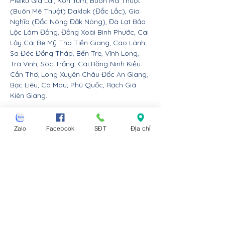
Pleiku Gia Lai, Kon Tum, Buôn Ma Thuột
(Buôn Mê Thuột) Daklak (Đắc Lắc), Gia
Nghĩa (Đắc Nông Đăk Nông), Đà Lạt Bảo
Lộc Lâm Đồng, Đồng Xoài Bình Phước, Cai
Lậy Cái Bè Mỹ Tho Tiền Giang, Cao Lãnh
Sa Đéc Đồng Tháp, Bến Tre, Vĩnh Long,
Trà Vinh, Sóc Trăng, Cái Răng Ninh Kiều
Cần Thơ, Long Xuyên Châu Đốc An Giang,
Bạc Liêu, Cà Mau, Phú Quốc, Rạch Giá
Kiên Giang.
Nội thất Linco giao hàng cho các huyện,
thị xã tx, tp thành phố tỉnh thành từ Đà
Zalo
Facebook
SĐT
Địa chỉ
Nẵng trở ra bắc: Thừa Thiên Huế, Đồng
Hới Quảng Bình, Đông Hà Quảng Trị, Hà
Tĩnh, Vinh Nghệ An, Thanh Hóa, Tam Điệp
Ninh Bình, Nam Định, Thái Bình, Phủ Lý Hà
Nam, Hưng Yên, quận Đồ Sơn Dương Kinh
Hải An Hồng Bàng Kiến An Lê Chân Ngô
Quyền và huyện An Dương An Lão Kiến
Thụy Thủy Nguyên Tiên Lãng Vĩnh Bảo
Hải Phòng, Hạ Long Cẩm Phả Uông Bí