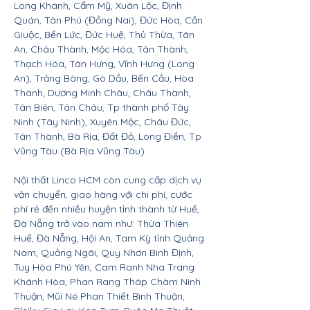
Long Khánh, Cẩm Mỹ, Xuân Lộc, Định
Quán, Tân Phú (Đồng Nai), Đức Hòa, Cần
Giuộc, Bến Lức, Đức Huệ, Thủ Thừa, Tân
An, Châu Thành, Mộc Hóa, Tân Thành,
Thạch Hóa, Tân Hưng, Vĩnh Hưng (Long
An), Trảng Bàng, Gò Dầu, Bến Cầu, Hòa
Thành, Dương Minh Châu, Châu Thành,
Tân Biên, Tân Châu, Tp thành phố Tây
Ninh (Tây Ninh), Xuyên Mộc, Châu Đức,
Tân Thành, Bà Rịa, Đất Đỏ, Long Điền, Tp
Vũng Tàu (Bà Rịa Vũng Tàu).
Nội thất Linco HCM còn cung cấp dịch vụ
vận chuyển, giao hàng với chi phí, cước
phí rẻ đến nhiều huyện tỉnh thành từ Huế,
Đà Nẵng trở vào nam như: Thừa Thiên
Huế, Đà Nẵng, Hội An, Tam Kỳ tỉnh Quảng
Nam, Quảng Ngãi, Quy Nhơn Bình Định,
Tuy Hòa Phú Yên, Cam Ranh Nha Trang
Khánh Hòa, Phan Rang Tháp Chàm Ninh
Thuận, Mũi Né Phan Thiết Bình Thuận,