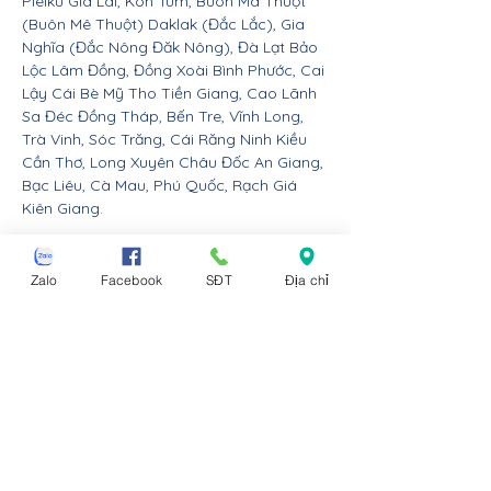
Pleiku Gia Lai, Kon Tum, Buôn Ma Thuột
(Buôn Mê Thuột) Daklak (Đắc Lắc), Gia
Nghĩa (Đắc Nông Đăk Nông), Đà Lạt Bảo
Lộc Lâm Đồng, Đồng Xoài Bình Phước, Cai
Lậy Cái Bè Mỹ Tho Tiền Giang, Cao Lãnh
Sa Đéc Đồng Tháp, Bến Tre, Vĩnh Long,
Trà Vinh, Sóc Trăng, Cái Răng Ninh Kiều
Cần Thơ, Long Xuyên Châu Đốc An Giang,
Bạc Liêu, Cà Mau, Phú Quốc, Rạch Giá
Kiên Giang.
Nội thất Linco giao hàng cho các huyện,
thị xã tx, tp thành phố tỉnh thành từ Đà
Zalo
Facebook
SĐT
Địa chỉ
Nẵng trở ra bắc: Thừa Thiên Huế, Đồng
Hới Quảng Bình, Đông Hà Quảng Trị, Hà
Tĩnh, Vinh Nghệ An, Thanh Hóa, Tam Điệp
Ninh Bình, Nam Định, Thái Bình, Phủ Lý Hà
Nam, Hưng Yên, quận Đồ Sơn Dương Kinh
Hải An Hồng Bàng Kiến An Lê Chân Ngô
Quyền và huyện An Dương An Lão Kiến
Thụy Thủy Nguyên Tiên Lãng Vĩnh Bảo
Hải Phòng, Hạ Long Cẩm Phả Uông Bí