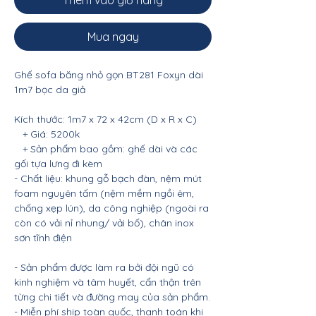
Thêm vào giỏ hàng
Mua ngay
Ghế sofa băng nhỏ gọn BT281 Foxyn dài
1m7 bọc da giả
Kích thước: 1m7 x 72 x 42cm (D x R x C)
+ Giá: 5200k
+ Sản phẩm bao gồm: ghế dài và các
gối tựa lưng đi kèm
- Chất liệu: khung gỗ bạch đàn, nệm mút
foam nguyên tấm (nệm mềm ngồi êm,
chống xẹp lún), da công nghiệp (ngoài ra
còn có vải nỉ nhung/ vải bố), chân inox
sơn tĩnh điện
- Sản phẩm được làm ra bởi đội ngũ có
kinh nghiệm và tâm huyết, cẩn thận trên
từng chi tiết và đường may của sản phẩm.
- Miễn phí ship toàn quốc, thanh toán khi