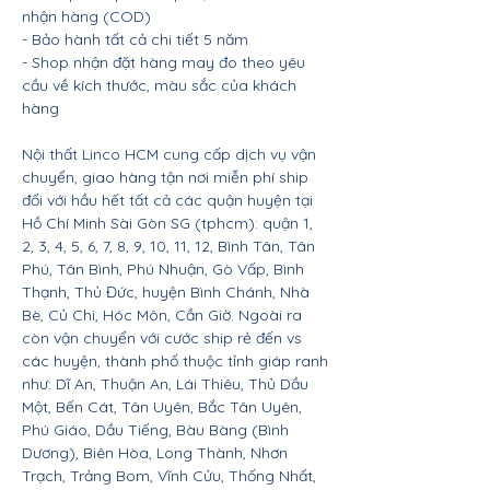
nhận hàng (COD)
- Bảo hành tất cả chi tiết 5 năm
- Shop nhận đặt hàng may đo theo yêu
cầu về kích thước, màu sắc của khách
hàng
Nội thất Linco HCM cung cấp dịch vụ vận
chuyển, giao hàng tận nơi miễn phí ship
đối với hầu hết tất cả các quận huyện tại
Hồ Chí Minh Sài Gòn SG (tphcm): quận 1,
2, 3, 4, 5, 6, 7, 8, 9, 10, 11, 12, Bình Tân, Tân
Phú, Tân Bình, Phú Nhuận, Gò Vấp, Bình
Thạnh, Thủ Đức, huyện Bình Chánh, Nhà
Bè, Củ Chi, Hóc Môn, Cần Giờ. Ngoài ra
còn vận chuyển với cước ship rẻ đến vs
các huyện, thành phố thuộc tỉnh giáp ranh
như: Dĩ An, Thuận An, Lái Thiêu, Thủ Dầu
Một, Bến Cát, Tân Uyên, Bắc Tân Uyên,
Phú Giáo, Dầu Tiếng, Bàu Bàng (Bình
Dương), Biên Hòa, Long Thành, Nhơn
Trạch, Trảng Bom, Vĩnh Cửu, Thống Nhất,