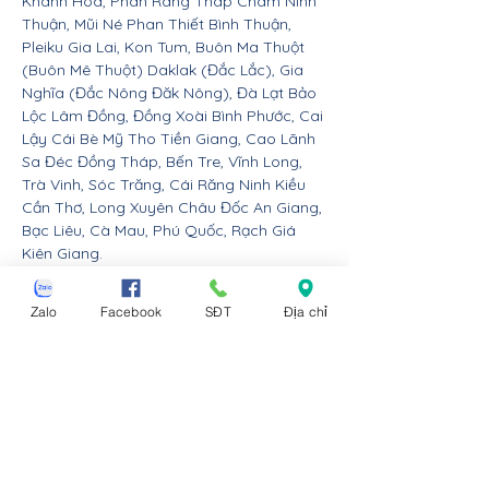
Khánh Hòa, Phan Rang Tháp Chàm Ninh
Thuận, Mũi Né Phan Thiết Bình Thuận,
Pleiku Gia Lai, Kon Tum, Buôn Ma Thuột
(Buôn Mê Thuột) Daklak (Đắc Lắc), Gia
Nghĩa (Đắc Nông Đăk Nông), Đà Lạt Bảo
Lộc Lâm Đồng, Đồng Xoài Bình Phước, Cai
Lậy Cái Bè Mỹ Tho Tiền Giang, Cao Lãnh
Sa Đéc Đồng Tháp, Bến Tre, Vĩnh Long,
Trà Vinh, Sóc Trăng, Cái Răng Ninh Kiều
Cần Thơ, Long Xuyên Châu Đốc An Giang,
Bạc Liêu, Cà Mau, Phú Quốc, Rạch Giá
Kiên Giang.
Nội thất Linco giao hàng cho các huyện,
Zalo
Facebook
SĐT
Địa chỉ
thị xã tx, tp thành phố tỉnh thành từ Đà
Nẵng trở ra bắc: Thừa Thiên Huế, Đồng
Hới Quảng Bình, Đông Hà Quảng Trị, Hà
Tĩnh, Vinh Nghệ An, Thanh Hóa, Tam Điệp
Ninh Bình, Nam Định, Thái Bình, Phủ Lý Hà
Nam, Hưng Yên, quận Đồ Sơn Dương Kinh
Hải An Hồng Bàng Kiến An Lê Chân Ngô
Quyền và huyện An Dương An Lão Kiến