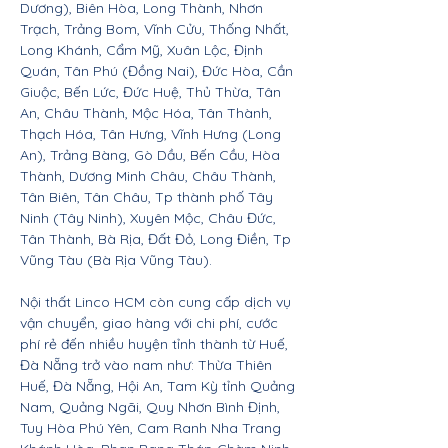
Dương), Biên Hòa, Long Thành, Nhơn
Trạch, Trảng Bom, Vĩnh Cửu, Thống Nhất,
Long Khánh, Cẩm Mỹ, Xuân Lộc, Định
Quán, Tân Phú (Đồng Nai), Đức Hòa, Cần
Giuộc, Bến Lức, Đức Huệ, Thủ Thừa, Tân
An, Châu Thành, Mộc Hóa, Tân Thành,
Thạch Hóa, Tân Hưng, Vĩnh Hưng (Long
An), Trảng Bàng, Gò Dầu, Bến Cầu, Hòa
Thành, Dương Minh Châu, Châu Thành,
Tân Biên, Tân Châu, Tp thành phố Tây
Ninh (Tây Ninh), Xuyên Mộc, Châu Đức,
Tân Thành, Bà Rịa, Đất Đỏ, Long Điền, Tp
Vũng Tàu (Bà Rịa Vũng Tàu).
Nội thất Linco HCM còn cung cấp dịch vụ
vận chuyển, giao hàng với chi phí, cước
phí rẻ đến nhiều huyện tỉnh thành từ Huế,
Đà Nẵng trở vào nam như: Thừa Thiên
Huế, Đà Nẵng, Hội An, Tam Kỳ tỉnh Quảng
Nam, Quảng Ngãi, Quy Nhơn Bình Định,
Tuy Hòa Phú Yên, Cam Ranh Nha Trang