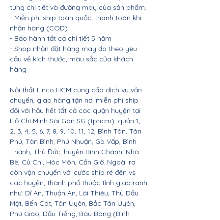
từng chi tiết và đường may của sản phẩm.
- Miễn phí ship toàn quốc, thanh toán khi
nhận hàng (COD)
- Bảo hành tất cả chi tiết 5 năm
- Shop nhận đặt hàng may đo theo yêu
cầu về kích thước, màu sắc của khách
hàng
Nội thất Linco HCM cung cấp dịch vụ vận
chuyển, giao hàng tận nơi miễn phí ship
đối với hầu hết tất cả các quận huyện tại
Hồ Chí Minh Sài Gòn SG (tphcm): quận 1,
2, 3, 4, 5, 6, 7, 8, 9, 10, 11, 12, Bình Tân, Tân
Phú, Tân Bình, Phú Nhuận, Gò Vấp, Bình
Thạnh, Thủ Đức, huyện Bình Chánh, Nhà
Bè, Củ Chi, Hóc Môn, Cần Giờ. Ngoài ra
còn vận chuyển với cước ship rẻ đến vs
các huyện, thành phố thuộc tỉnh giáp ranh
như: Dĩ An, Thuận An, Lái Thiêu, Thủ Dầu
Một, Bến Cát, Tân Uyên, Bắc Tân Uyên,
Phú Giáo, Dầu Tiếng, Bàu Bàng (Bình