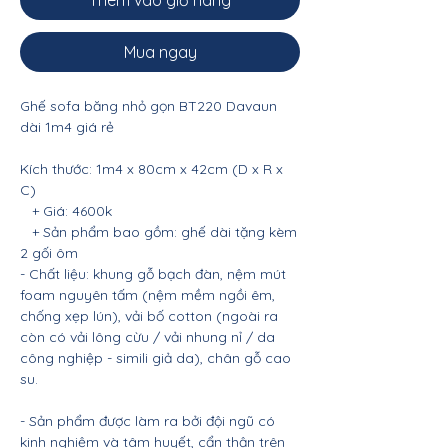
Thêm vào giỏ hàng
Mua ngay
Ghế sofa băng nhỏ gọn BT220 Davaun
dài 1m4 giá rẻ
Kích thước: 1m4 x 80cm x 42cm (D x R x
C)
+ Giá: 4600k
+ Sản phẩm bao gồm: ghế dài tặng kèm
2 gối ôm
- Chất liệu: khung gỗ bạch đàn, nệm mút
foam nguyên tấm (nệm mềm ngồi êm,
chống xẹp lún), vải bố cotton (ngoài ra
còn có vải lông cừu / vải nhung nỉ / da
công nghiệp - simili giả da), chân gỗ cao
su.
- Sản phẩm được làm ra bởi đội ngũ có
kinh nghiệm và tâm huyết, cẩn thận trên