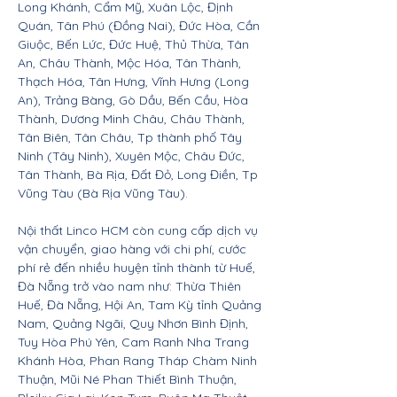
Long Khánh, Cẩm Mỹ, Xuân Lộc, Định
Quán, Tân Phú (Đồng Nai), Đức Hòa, Cần
Giuộc, Bến Lức, Đức Huệ, Thủ Thừa, Tân
An, Châu Thành, Mộc Hóa, Tân Thành,
Thạch Hóa, Tân Hưng, Vĩnh Hưng (Long
An), Trảng Bàng, Gò Dầu, Bến Cầu, Hòa
Thành, Dương Minh Châu, Châu Thành,
Tân Biên, Tân Châu, Tp thành phố Tây
Ninh (Tây Ninh), Xuyên Mộc, Châu Đức,
Tân Thành, Bà Rịa, Đất Đỏ, Long Điền, Tp
Vũng Tàu (Bà Rịa Vũng Tàu).
Nội thất Linco HCM còn cung cấp dịch vụ
vận chuyển, giao hàng với chi phí, cước
phí rẻ đến nhiều huyện tỉnh thành từ Huế,
Đà Nẵng trở vào nam như: Thừa Thiên
Huế, Đà Nẵng, Hội An, Tam Kỳ tỉnh Quảng
Nam, Quảng Ngãi, Quy Nhơn Bình Định,
Tuy Hòa Phú Yên, Cam Ranh Nha Trang
Khánh Hòa, Phan Rang Tháp Chàm Ninh
Thuận, Mũi Né Phan Thiết Bình Thuận,