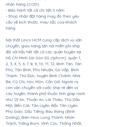
nhận hàng (COD)
- Bảo hành tất cả chi tiết 5 năm
- Shop nhận đặt hàng may đo theo yêu
cầu về kích thước, màu sắc của khách
hàng
Nội thất Linco HCM cung cấp dịch vụ vận
chuyển, giao hàng tận nơi miễn phí ship
đối với hầu hết tất cả các quận huyện tại
Hồ Chí Minh Sài Gòn SG (tphcm): quận 1,
2, 3, 4, 5, 6, 7, 8, 9, 10, 11, 12, Bình Tân, Tân
Phú, Tân Bình, Phú Nhuận, Gò Vấp, Bình
Thạnh, Thủ Đức, huyện Bình Chánh, Nhà
Bè, Củ Chi, Hóc Môn, Cần Giờ. Ngoài ra
còn vận chuyển với cước ship rẻ đến vs
các huyện, thành phố thuộc tỉnh giáp ranh
như: Dĩ An, Thuận An, Lái Thiêu, Thủ Dầu
Một, Bến Cát, Tân Uyên, Bắc Tân Uyên,
Phú Giáo, Dầu Tiếng, Bàu Bàng (Bình
Dương), Biên Hòa, Long Thành, Nhơn
Trạch, Trảng Bom, Vĩnh Cửu, Thống Nhất,