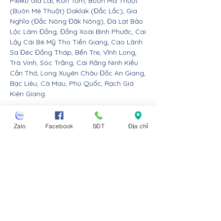
Pleiku Gia Lai, Kon Tum, Buôn Ma Thuột
(Buôn Mê Thuột) Daklak (Đắc Lắc), Gia
Nghĩa (Đắc Nông Đăk Nông), Đà Lạt Bảo
Lộc Lâm Đồng, Đồng Xoài Bình Phước, Cai
Lậy Cái Bè Mỹ Tho Tiền Giang, Cao Lãnh
Sa Đéc Đồng Tháp, Bến Tre, Vĩnh Long,
Trà Vinh, Sóc Trăng, Cái Răng Ninh Kiều
Cần Thơ, Long Xuyên Châu Đốc An Giang,
Bạc Liêu, Cà Mau, Phú Quốc, Rạch Giá
Kiên Giang.
Nội thất Linco giao hàng cho các huyện,
thị xã tx, tp thành phố tỉnh thành từ Đà
Zalo
Facebook
SĐT
Địa chỉ
Nẵng trở ra bắc: Thừa Thiên Huế, Đồng
Hới Quảng Bình, Đông Hà Quảng Trị, Hà
Tĩnh, Vinh Nghệ An, Thanh Hóa, Tam Điệp
Ninh Bình, Nam Định, Thái Bình, Phủ Lý Hà
Nam, Hưng Yên, quận Đồ Sơn Dương Kinh
Hải An Hồng Bàng Kiến An Lê Chân Ngô
Quyền và huyện An Dương An Lão Kiến
Thụy Thủy Nguyên Tiên Lãng Vĩnh Bảo
Hải Phòng, Hạ Long Cẩm Phả Uông Bí