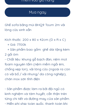
Thêm vào giỏ hàng
Mua ngay
Ghế sofa băng múi BHQ9 Toum 2m vải
lông cừu xinh xắn
Kích thước: 200 x 80 x 42cm (D x R x C)
+ Giá: 7700k
+ Sản phẩm bao gồm: ghế dài tặng kèm
2 gối ôm
- Chất liệu: khung gỗ bạch đàn, nệm mút
foam nguyên tấm (nệm mềm ngồi êm,
chống xẹp lún), vải lông cừu (ngoài ra còn
có vải bố / vải nhung/ da công nghiệp),
chân inox sơn tĩnh điện
- Sản phẩm được làm ra bởi đội ngũ có
kinh nghiệm và tâm huyết, cẩn thận trên
từng chi tiết và đường may của sản phẩm.
- Miễn phí ship toàn quốc, thanh toán khi