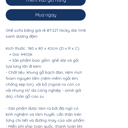
Thêm vào giỏ hàng
Mua ngay
Ghế sofa băng giá rẻ BT221 Nicky dài 1m8
xanh dương đậm
Kích thước: 180 x 80 x 42cm (D x R x C)
+ Giá: 4400k
+ Sản phẩm bao gồm: ghế dài và gối
tựa lưng lớn đi kèm
- Chất liệu: khung gỗ bạch đàn, nệm mút
foam nguyên tấm (nệm mềm ngồi êm,
chống xẹp lún), vải bố (ngoài ra còn có
vải nhung nỉ/ da công nghiệp - simili giả
da), chân gỗ cao su
- Sản phẩm được làm ra bởi đội ngũ có
kinh nghiệm và tâm huyết, cẩn thận trên
từng chi tiết và đường may của sản phẩm.
- Miễn phí ship toàn quốc, thanh toán khi