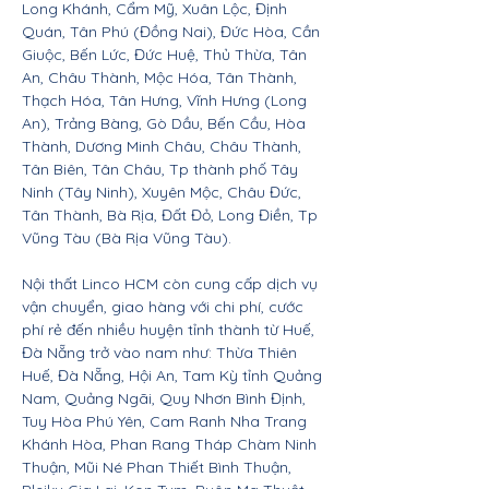
Long Khánh, Cẩm Mỹ, Xuân Lộc, Định
Quán, Tân Phú (Đồng Nai), Đức Hòa, Cần
Giuộc, Bến Lức, Đức Huệ, Thủ Thừa, Tân
An, Châu Thành, Mộc Hóa, Tân Thành,
Thạch Hóa, Tân Hưng, Vĩnh Hưng (Long
An), Trảng Bàng, Gò Dầu, Bến Cầu, Hòa
Thành, Dương Minh Châu, Châu Thành,
Tân Biên, Tân Châu, Tp thành phố Tây
Ninh (Tây Ninh), Xuyên Mộc, Châu Đức,
Tân Thành, Bà Rịa, Đất Đỏ, Long Điền, Tp
Vũng Tàu (Bà Rịa Vũng Tàu).
Nội thất Linco HCM còn cung cấp dịch vụ
vận chuyển, giao hàng với chi phí, cước
phí rẻ đến nhiều huyện tỉnh thành từ Huế,
Đà Nẵng trở vào nam như: Thừa Thiên
Huế, Đà Nẵng, Hội An, Tam Kỳ tỉnh Quảng
Nam, Quảng Ngãi, Quy Nhơn Bình Định,
Tuy Hòa Phú Yên, Cam Ranh Nha Trang
Khánh Hòa, Phan Rang Tháp Chàm Ninh
Thuận, Mũi Né Phan Thiết Bình Thuận,