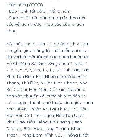
nhận hàng (COD)
- Bảo hành tất cả chi tiết 5 năm
- Shop nhận đặt hàng may đo theo yêu
cầu về kích thước, màu sắc của khách
hàng
Nội thất Linco HCM cung cấp dịch vụ vận
chuyển, giao hàng tận nơi miễn phí ship
đối với hầu hết tất cả các quận huyện tại
Hồ Chí Minh Sài Gòn SG (tphcm): quận 1,
2, 3, 4, 5, 6, 7, 8, 9, 10, 11, 12, Bình Tân, Tân
Phú, Tân Bình, Phú Nhuận, Gò Vấp, Bình
Thạnh, Thủ Đức, huyện Bình Chánh, Nhà
Bè, Củ Chi, Hóc Môn, Cần Giờ. Ngoài ra
còn vận chuyển với cước ship rẻ đến vs
các huyện, thành phố thuộc tỉnh giáp ranh
như: Dĩ An, Thuận An, Lái Thiêu, Thủ Dầu
Một, Bến Cát, Tân Uyên, Bắc Tân Uyên,
Phú Giáo, Dầu Tiếng, Bàu Bàng (Bình
Dương), Biên Hòa, Long Thành, Nhơn
Trạch, Trảng Bom, Vĩnh Cửu, Thống Nhất,