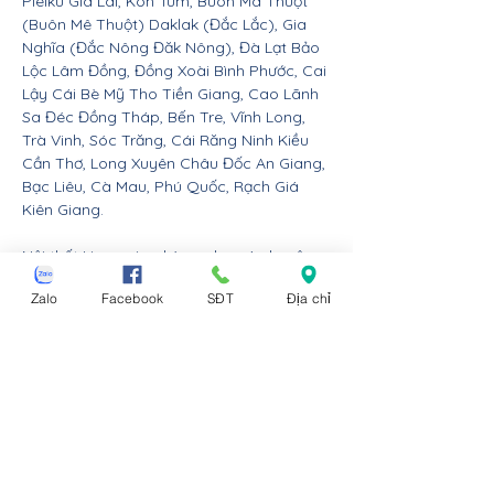
Pleiku Gia Lai, Kon Tum, Buôn Ma Thuột
(Buôn Mê Thuột) Daklak (Đắc Lắc), Gia
Nghĩa (Đắc Nông Đăk Nông), Đà Lạt Bảo
Lộc Lâm Đồng, Đồng Xoài Bình Phước, Cai
Lậy Cái Bè Mỹ Tho Tiền Giang, Cao Lãnh
Sa Đéc Đồng Tháp, Bến Tre, Vĩnh Long,
Trà Vinh, Sóc Trăng, Cái Răng Ninh Kiều
Cần Thơ, Long Xuyên Châu Đốc An Giang,
Bạc Liêu, Cà Mau, Phú Quốc, Rạch Giá
Kiên Giang.
Nội thất Linco giao hàng cho các huyện,
thị xã tx, tp thành phố tỉnh thành từ Đà
Zalo
Facebook
SĐT
Địa chỉ
Nẵng trở ra bắc: Thừa Thiên Huế, Đồng
Hới Quảng Bình, Đông Hà Quảng Trị, Hà
Tĩnh, Vinh Nghệ An, Thanh Hóa, Tam Điệp
Ninh Bình, Nam Định, Thái Bình, Phủ Lý Hà
Nam, Hưng Yên, quận Đồ Sơn Dương Kinh
Hải An Hồng Bàng Kiến An Lê Chân Ngô
Quyền và huyện An Dương An Lão Kiến
Thụy Thủy Nguyên Tiên Lãng Vĩnh Bảo
Hải Phòng, Hạ Long Cẩm Phả Uông Bí