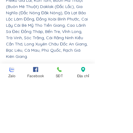
Pleiku Gia Lai, Kon Tum, Buôn Ma Thuột
(Buôn Mê Thuột) Daklak (Đắc Lắc), Gia
Nghĩa (Đắc Nông Đăk Nông), Đà Lạt Bảo
Lộc Lâm Đồng, Đồng Xoài Bình Phước, Cai
Lậy Cái Bè Mỹ Tho Tiền Giang, Cao Lãnh
Sa Đéc Đồng Tháp, Bến Tre, Vĩnh Long,
Trà Vinh, Sóc Trăng, Cái Răng Ninh Kiều
Cần Thơ, Long Xuyên Châu Đốc An Giang,
Bạc Liêu, Cà Mau, Phú Quốc, Rạch Giá
Kiên Giang.
Nội thất Linco giao hàng cho các huyện,
thị xã tx, tp thành phố tỉnh thành từ Đà
Zalo
Facebook
SĐT
Địa chỉ
Nẵng trở ra bắc: Thừa Thiên Huế, Đồng
Hới Quảng Bình, Đông Hà Quảng Trị, Hà
Tĩnh, Vinh Nghệ An, Thanh Hóa, Tam Điệp
Ninh Bình, Nam Định, Thái Bình, Phủ Lý Hà
Nam, Hưng Yên, quận Đồ Sơn Dương Kinh
Hải An Hồng Bàng Kiến An Lê Chân Ngô
Quyền và huyện An Dương An Lão Kiến
Thụy Thủy Nguyên Tiên Lãng Vĩnh Bảo
Hải Phòng, Hạ Long Cẩm Phả Uông Bí