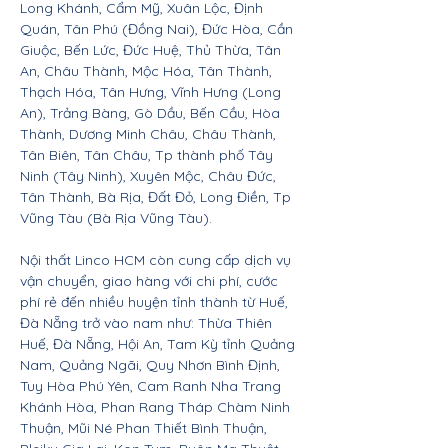
Long Khánh, Cẩm Mỹ, Xuân Lộc, Định
Quán, Tân Phú (Đồng Nai), Đức Hòa, Cần
Giuộc, Bến Lức, Đức Huệ, Thủ Thừa, Tân
An, Châu Thành, Mộc Hóa, Tân Thành,
Thạch Hóa, Tân Hưng, Vĩnh Hưng (Long
An), Trảng Bàng, Gò Dầu, Bến Cầu, Hòa
Thành, Dương Minh Châu, Châu Thành,
Tân Biên, Tân Châu, Tp thành phố Tây
Ninh (Tây Ninh), Xuyên Mộc, Châu Đức,
Tân Thành, Bà Rịa, Đất Đỏ, Long Điền, Tp
Vũng Tàu (Bà Rịa Vũng Tàu).
Nội thất Linco HCM còn cung cấp dịch vụ
vận chuyển, giao hàng với chi phí, cước
phí rẻ đến nhiều huyện tỉnh thành từ Huế,
Đà Nẵng trở vào nam như: Thừa Thiên
Huế, Đà Nẵng, Hội An, Tam Kỳ tỉnh Quảng
Nam, Quảng Ngãi, Quy Nhơn Bình Định,
Tuy Hòa Phú Yên, Cam Ranh Nha Trang
Khánh Hòa, Phan Rang Tháp Chàm Ninh
Thuận, Mũi Né Phan Thiết Bình Thuận,