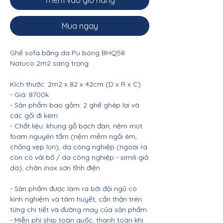
Thêm vào giỏ hàng
Mua ngay
Ghế sofa băng da Pu bóng BHQ58
Natuco 2m2 sang trọng
Kích thước: 2m2 x 82 x 42cm (D x R x C)
- Giá: 8700k
- Sản phẩm bao gồm: 2 ghế ghép lại và
các gối đi kèm
- Chất liệu: khung gỗ bạch đàn, nệm mút
foam nguyên tấm (nệm mềm ngồi êm,
chống xẹp lún), da công nghiệp (ngoài ra
còn có vải bố / da công nghiệp - simili giả
da), chân inox sơn tĩnh điện
- Sản phẩm được làm ra bởi đội ngũ có
kinh nghiệm và tâm huyết, cẩn thận trên
từng chi tiết và đường may của sản phẩm.
- Miễn phí ship toàn quốc, thanh toán khi