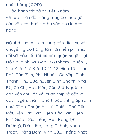
nhận hàng (COD)
- Bảo hành tất cả chi tiết 5 năm
- Shop nhận đặt hàng may đo theo yêu
cầu về kích thước, màu sắc của khách
hàng
Nội thất Linco HCM cung cấp dịch vụ vận
chuyển, giao hàng tận nơi miễn phí ship
đối với hầu hết tất cả các quận huyện tại
Hồ Chí Minh Sài Gòn SG (tphcm): quận 1,
2, 3, 4, 5, 6, 7, 8, 9, 10, 11, 12, Bình Tân, Tân
Phú, Tân Bình, Phú Nhuận, Gò Vấp, Bình
Thạnh, Thủ Đức, huyện Bình Chánh, Nhà
Bè, Củ Chi, Hóc Môn, Cần Giờ. Ngoài ra
còn vận chuyển với cước ship rẻ đến vs
các huyện, thành phố thuộc tỉnh giáp ranh
như: Dĩ An, Thuận An, Lái Thiêu, Thủ Dầu
Một, Bến Cát, Tân Uyên, Bắc Tân Uyên,
Phú Giáo, Dầu Tiếng, Bàu Bàng (Bình
Dương), Biên Hòa, Long Thành, Nhơn
Trạch, Trảng Bom, Vĩnh Cửu, Thống Nhất,