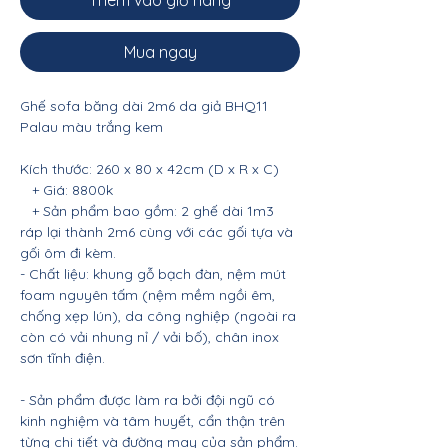
Thêm vào giỏ hàng
Mua ngay
Ghế sofa băng dài 2m6 da giả BHQ11
Palau màu trắng kem
Kích thước: 260 x 80 x 42cm (D x R x C)
+ Giá: 8800k
+ Sản phẩm bao gồm: 2 ghế dài 1m3
ráp lại thành 2m6 cùng với các gối tựa và
gối ôm đi kèm.
- Chất liệu: khung gỗ bạch đàn, nệm mút
foam nguyên tấm (nệm mềm ngồi êm,
chống xẹp lún), da công nghiệp (ngoài ra
còn có vải nhung nỉ / vải bố), chân inox
sơn tĩnh điện.
- Sản phẩm được làm ra bởi đội ngũ có
kinh nghiệm và tâm huyết, cẩn thận trên
từng chi tiết và đường may của sản phẩm.