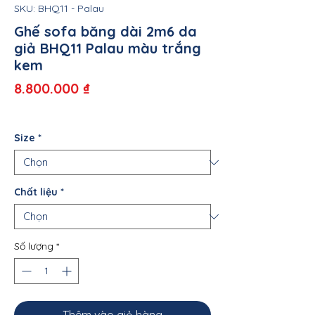
SKU: BHQ11 - Palau
Ghế sofa băng dài 2m6 da
giả BHQ11 Palau màu trắng
kem
Giá
8.800.000 ₫
Size
*
Chất liệu
*
Số lượng
*