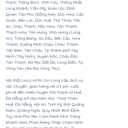
Trạch, Trảng Bom, Vĩnh Cửu, Thống Nhất,
Long Khánh, Cẩm Mỹ, Xuân Lộc, Định
Quán, Tân Phú (Đồng Nai), Đức Hòa, Cần
Giuộc, Bến Lức, Đức Huệ, Thủ Thừa, Tân
An, Châu Thành, Mộc Hóa, Tân Thành,
Thạch Hóa, Tân Hưng, Vĩnh Hưng (Long
An), Trảng Bàng, Gò Dầu, Bến Cầu, Hòa
Thành, Dương Minh Châu, Châu Thành,
Tân Biên, Tân Châu, Tp thành phố Tây
Ninh (Tây Ninh), Xuyên Mộc, Châu Đức,
Tân Thành, Bà Rịa, Đất Đỏ, Long Điền, Tp
Vũng Tàu (Bà Rịa Vũng Tàu).
Nội thất Linco HCM còn cung cấp dịch vụ
vận chuyển, giao hàng với chi phí, cước
phí rẻ đến nhiều huyện tỉnh thành từ Huế,
Đà Nẵng trở vào nam như: Thừa Thiên
Huế, Đà Nẵng, Hội An, Tam Kỳ tỉnh Quảng
Nam, Quảng Ngãi, Quy Nhơn Bình Định,
Tuy Hòa Phú Yên, Cam Ranh Nha Trang
Khánh Hòa, Phan Rang Tháp Chàm Ninh