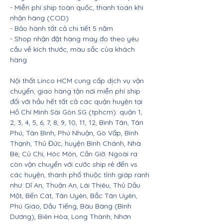
- Miễn phí ship toàn quốc, thanh toán khi
nhận hàng (COD)
- Bảo hành tất cả chi tiết 5 năm
- Shop nhận đặt hàng may đo theo yêu
cầu về kích thước, màu sắc của khách
hàng
Nội thất Linco HCM cung cấp dịch vụ vận
chuyển, giao hàng tận nơi miễn phí ship
đối với hầu hết tất cả các quận huyện tại
Hồ Chí Minh Sài Gòn SG (tphcm): quận 1,
2, 3, 4, 5, 6, 7, 8, 9, 10, 11, 12, Bình Tân, Tân
Phú, Tân Bình, Phú Nhuận, Gò Vấp, Bình
Thạnh, Thủ Đức, huyện Bình Chánh, Nhà
Bè, Củ Chi, Hóc Môn, Cần Giờ. Ngoài ra
còn vận chuyển với cước ship rẻ đến vs
các huyện, thành phố thuộc tỉnh giáp ranh
như: Dĩ An, Thuận An, Lái Thiêu, Thủ Dầu
Một, Bến Cát, Tân Uyên, Bắc Tân Uyên,
Phú Giáo, Dầu Tiếng, Bàu Bàng (Bình
Dương), Biên Hòa, Long Thành, Nhơn