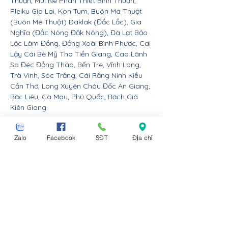
Thuận, Mũi Né Phan Thiết Bình Thuận,
Pleiku Gia Lai, Kon Tum, Buôn Ma Thuột
(Buôn Mê Thuột) Daklak (Đắc Lắc), Gia
Nghĩa (Đắc Nông Đăk Nông), Đà Lạt Bảo
Lộc Lâm Đồng, Đồng Xoài Bình Phước, Cai
Lậy Cái Bè Mỹ Tho Tiền Giang, Cao Lãnh
Sa Đéc Đồng Tháp, Bến Tre, Vĩnh Long,
Trà Vinh, Sóc Trăng, Cái Răng Ninh Kiều
Cần Thơ, Long Xuyên Châu Đốc An Giang,
Bạc Liêu, Cà Mau, Phú Quốc, Rạch Giá
Kiên Giang.
Nội thất Linco giao hàng cho các huyện,
Zalo
Facebook
SĐT
Địa chỉ
thị xã tx, tp thành phố tỉnh thành từ Đà
Nẵng trở ra bắc: Thừa Thiên Huế, Đồng
Hới Quảng Bình, Đông Hà Quảng Trị, Hà
Tĩnh, Vinh Nghệ An, Thanh Hóa, Tam Điệp
Ninh Bình, Nam Định, Thái Bình, Phủ Lý Hà
Nam, Hưng Yên, quận Đồ Sơn Dương Kinh
Hải An Hồng Bàng Kiến An Lê Chân Ngô
Quyền và huyện An Dương An Lão Kiến
Thụy Thủy Nguyên Tiên Lãng Vĩnh Bảo