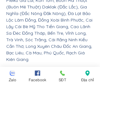
Pleiku Gia Lai, Kon Tum, Buôn Ma Thuột
(Buôn Mê Thuột) Daklak (Đắc Lắc), Gia
Nghĩa (Đắc Nông Đăk Nông), Đà Lạt Bảo
Lộc Lâm Đồng, Đồng Xoài Bình Phước, Cai
Lậy Cái Bè Mỹ Tho Tiền Giang, Cao Lãnh
Sa Đéc Đồng Tháp, Bến Tre, Vĩnh Long,
Trà Vinh, Sóc Trăng, Cái Răng Ninh Kiều
Cần Thơ, Long Xuyên Châu Đốc An Giang,
Bạc Liêu, Cà Mau, Phú Quốc, Rạch Giá
Kiên Giang.
Nội thất Linco giao hàng cho các huyện,
thị xã tx, tp thành phố tỉnh thành từ Đà
Zalo
Facebook
SĐT
Địa chỉ
Nẵng trở ra bắc: Thừa Thiên Huế, Đồng
Hới Quảng Bình, Đông Hà Quảng Trị, Hà
Tĩnh, Vinh Nghệ An, Thanh Hóa, Tam Điệp
Ninh Bình, Nam Định, Thái Bình, Phủ Lý Hà
Nam, Hưng Yên, quận Đồ Sơn Dương Kinh
Hải An Hồng Bàng Kiến An Lê Chân Ngô
Quyền và huyện An Dương An Lão Kiến
Thụy Thủy Nguyên Tiên Lãng Vĩnh Bảo
Hải Phòng, Hạ Long Cẩm Phả Uông Bí