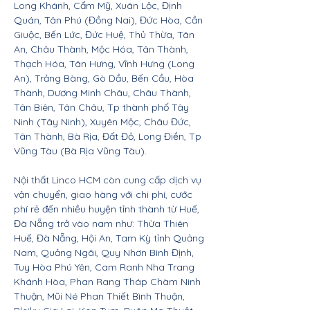
Long Khánh, Cẩm Mỹ, Xuân Lộc, Định
Quán, Tân Phú (Đồng Nai), Đức Hòa, Cần
Giuộc, Bến Lức, Đức Huệ, Thủ Thừa, Tân
An, Châu Thành, Mộc Hóa, Tân Thành,
Thạch Hóa, Tân Hưng, Vĩnh Hưng (Long
An), Trảng Bàng, Gò Dầu, Bến Cầu, Hòa
Thành, Dương Minh Châu, Châu Thành,
Tân Biên, Tân Châu, Tp thành phố Tây
Ninh (Tây Ninh), Xuyên Mộc, Châu Đức,
Tân Thành, Bà Rịa, Đất Đỏ, Long Điền, Tp
Vũng Tàu (Bà Rịa Vũng Tàu).
Nội thất Linco HCM còn cung cấp dịch vụ
vận chuyển, giao hàng với chi phí, cước
phí rẻ đến nhiều huyện tỉnh thành từ Huế,
Đà Nẵng trở vào nam như: Thừa Thiên
Huế, Đà Nẵng, Hội An, Tam Kỳ tỉnh Quảng
Nam, Quảng Ngãi, Quy Nhơn Bình Định,
Tuy Hòa Phú Yên, Cam Ranh Nha Trang
Khánh Hòa, Phan Rang Tháp Chàm Ninh
Thuận, Mũi Né Phan Thiết Bình Thuận,