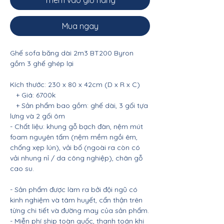
Thêm vào giỏ hàng
Mua ngay
Ghế sofa băng dài 2m3 BT200 Byron
gồm 3 ghế ghép lại
Kích thước: 230 x 80 x 42cm (D x R x C)
+ Giá: 6700k
+ Sản phẩm bao gồm: ghế dài, 3 gối tựa
lưng và 2 gối ôm
- Chất liệu: khung gỗ bạch đàn, nệm mút
foam nguyên tấm (nệm mềm ngồi êm,
chống xẹp lún), vải bố (ngoài ra còn có
vải nhung nỉ / da công nghiệp), chân gỗ
cao su.
- Sản phẩm được làm ra bởi đội ngũ có
kinh nghiệm và tâm huyết, cẩn thận trên
từng chi tiết và đường may của sản phẩm.
- Miễn phí ship toàn quốc, thanh toán khi