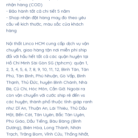
nhận hàng (COD)
- Bảo hành tất cả chi tiết 5 năm
- Shop nhận đặt hàng may đo theo yêu
cầu về kích thước, màu sắc của khách
hàng
Nội thất Linco HCM cung cấp dịch vụ vận
chuyển, giao hàng tận nơi miễn phí ship
đối với hầu hết tất cả các quận huyện tại
Hồ Chí Minh Sài Gòn SG (tphcm): quận 1,
2, 3, 4, 5, 6, 7, 8, 9, 10, 11, 12, Bình Tân, Tân
Phú, Tân Bình, Phú Nhuận, Gò Vấp, Bình
Thạnh, Thủ Đức, huyện Bình Chánh, Nhà
Bè, Củ Chi, Hóc Môn, Cần Giờ. Ngoài ra
còn vận chuyển với cước ship rẻ đến vs
các huyện, thành phố thuộc tỉnh giáp ranh
như: Dĩ An, Thuận An, Lái Thiêu, Thủ Dầu
Một, Bến Cát, Tân Uyên, Bắc Tân Uyên,
Phú Giáo, Dầu Tiếng, Bàu Bàng (Bình
Dương), Biên Hòa, Long Thành, Nhơn
Trạch, Trảng Bom, Vĩnh Cửu, Thống Nhất,