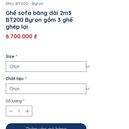
SKU: BT200 - Byron
Ghế sofa băng dài 2m3
BT200 Byron gồm 3 ghế
ghép lại
Giá
6.700.000 ₫
Size
*
Chất liệu
*
Số lượng
*