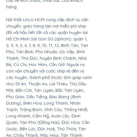
cầu về kích thước, màu sắc của khách
hàng
Nội thất Linco HCM cung cấp dịch vụ vận
chuyển, giao hàng tận nơi miễn phí ship
đối với hầu hết tất cả các quận huyện tại
Hồ Chí Minh Sài Gòn SG (tphcm): quận 1,
2, 3, 4, 5, 6, 7, 8, 9, 10, 11, 12, Bình Tân, Tân
Phú, Tân Bình, Phú Nhuận, Gò Vấp, Bình
Thạnh, Thủ Đức, huyện Bình Chánh, Nhà
Bè, Củ Chi, Hóc Môn, Cần Giờ. Ngoài ra
còn vận chuyển với cước ship rẻ đến vs
các huyện, thành phố thuộc tỉnh giáp ranh
như: Dĩ An, Thuận An, Lái Thiêu, Thủ Dầu
Một, Bến Cát, Tân Uyên, Bắc Tân Uyên,
Phú Giáo, Dầu Tiếng, Bàu Bàng (Bình
Dương), Biên Hòa, Long Thành, Nhơn
Trạch, Trảng Bom, Vĩnh Cửu, Thống Nhất,
Long Khánh, Cẩm Mỹ, Xuân Lộc, Định
Quán, Tân Phú (Đồng Nai), Đức Hòa, Cần
Giuộc, Bến Lức, Đức Huệ, Thủ Thừa, Tân
An, Châu Thành, Mộc Hóa, Tân Thành,