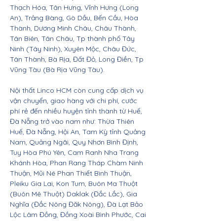
Thạch Hóa, Tân Hưng, Vĩnh Hưng (Long
An), Trảng Bàng, Gò Dầu, Bến Cầu, Hòa
Thành, Dương Minh Châu, Châu Thành,
Tân Biên, Tân Châu, Tp thành phố Tây
Ninh (Tây Ninh), Xuyên Mộc, Châu Đức,
Tân Thành, Bà Rịa, Đất Đỏ, Long Điền, Tp
Vũng Tàu (Bà Rịa Vũng Tàu).
Nội thất Linco HCM còn cung cấp dịch vụ
vận chuyển, giao hàng với chi phí, cước
phí rẻ đến nhiều huyện tỉnh thành từ Huế,
Đà Nẵng trở vào nam như: Thừa Thiên
Huế, Đà Nẵng, Hội An, Tam Kỳ tỉnh Quảng
Nam, Quảng Ngãi, Quy Nhơn Bình Định,
Tuy Hòa Phú Yên, Cam Ranh Nha Trang
Khánh Hòa, Phan Rang Tháp Chàm Ninh
Thuận, Mũi Né Phan Thiết Bình Thuận,
Pleiku Gia Lai, Kon Tum, Buôn Ma Thuột
(Buôn Mê Thuột) Daklak (Đắc Lắc), Gia
Nghĩa (Đắc Nông Đăk Nông), Đà Lạt Bảo
Lộc Lâm Đồng, Đồng Xoài Bình Phước, Cai