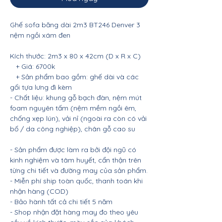
Ghế sofa băng dài 2m3 BT246 Denver 3
nệm ngồi xám đen
Kích thước: 2m3 x 80 x 42cm (D x R x C)
+ Giá: 6700k
+ Sản phẩm bao gồm: ghế dài và các
gối tựa lưng đi kèm
- Chất liệu: khung gỗ bạch đàn, nệm mút
foam nguyên tấm (nệm mềm ngồi êm,
chống xẹp lún), vải nỉ (ngoài ra còn có vải
bố / da công nghiệp), chân gỗ cao su
- Sản phẩm được làm ra bởi đội ngũ có
kinh nghiệm và tâm huyết, cẩn thận trên
từng chi tiết và đường may của sản phẩm.
- Miễn phí ship toàn quốc, thanh toán khi
nhận hàng (COD)
- Bảo hành tất cả chi tiết 5 năm
- Shop nhận đặt hàng may đo theo yêu