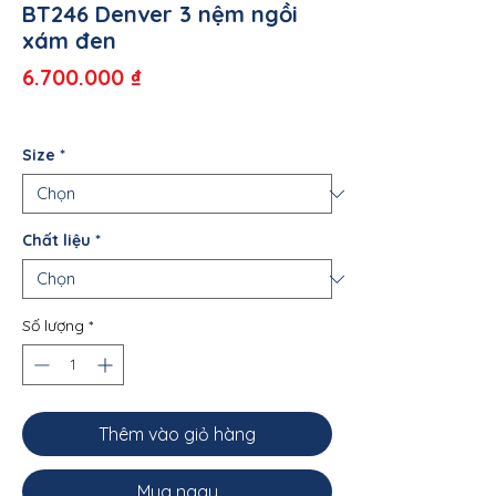
BT246 Denver 3 nệm ngồi
xám đen
Giá
6.700.000 ₫
Size
*
Chất liệu
*
Số lượng
*
Thêm vào giỏ hàng
Mua ngay