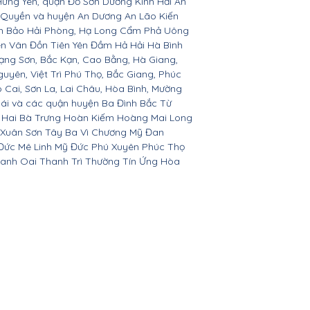
Hưng Yên, quận Đồ Sơn Dương Kinh Hải An
 Quyền và huyện An Dương An Lão Kiến
nh Bảo Hải Phòng, Hạ Long Cẩm Phả Uông
ên Vân Đồn Tiên Yên Đầm Hả Hải Hà Bình
ạng Sơn, Bắc Kạn, Cao Bằng, Hà Giang,
yên, Việt Trì Phú Thọ, Bắc Giang, Phúc
o Cai, Sơn La, Lai Châu, Hòa Bình, Mường
Bái và các quận huyện Ba Đình Bắc Từ
 Hai Bà Trưng Hoàn Kiếm Hoàng Mai Long
 Xuân Sơn Tây Ba Vì Chương Mỹ Đan
Đức Mê Linh Mỹ Đức Phú Xuyên Phúc Thọ
anh Oai Thanh Trì Thường Tín Ứng Hòa