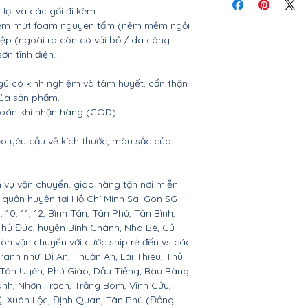
tiết
lại và các gối đi kèm
, nệm mút foam nguyên tấm (nệm mềm ngồi
ệp (ngoài ra còn có vải bố / da công
sơn tĩnh điện.
gũ có kinh nghiệm và tâm huyết, cẩn thận
của sản phẩm.
 toán khi nhận hàng (COD)
o yêu cầu về kích thước, màu sắc của
 vụ vận chuyển, giao hàng tận nơi miễn
ác quận huyện tại Hồ Chí Minh Sài Gòn SG
 9, 10, 11, 12, Bình Tân, Tân Phú, Tân Bình,
Thủ Đức, huyện Bình Chánh, Nhà Bè, Củ
còn vận chuyển với cước ship rẻ đến vs các
ranh như: Dĩ An, Thuận An, Lái Thiêu, Thủ
 Tân Uyên, Phú Giáo, Dầu Tiếng, Bàu Bàng
ành, Nhơn Trạch, Trảng Bom, Vĩnh Cửu,
, Xuân Lộc, Định Quán, Tân Phú (Đồng