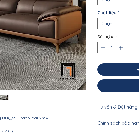
Chất liệu
*
Chọn
Số lượng
*
Thê
Tư vấn & Đặt hàng
ng BHQ69 Praco dài 2m4
Để được tư vấn cụ 
Chính sách bảo hà
khách vui lòng liên
 R x C)
033.332.8842 - 0962
Nội thất Linco HCM