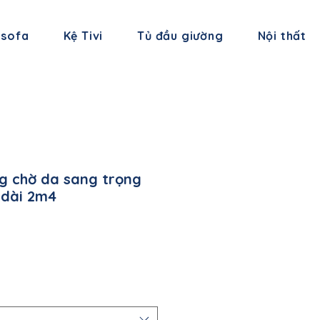
 sofa
Kệ Tivi
Tủ đầu giường
Nội thất
g chờ da sang trọng
 dài 2m4
á