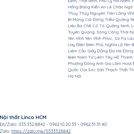
Định, Thái Bình, Phủ Lý Hà Nam, 
Hồng Bàng Kiến An Lê Chân Ngô
Thụy Thủy Nguyên Tiên Lãng Vĩ
Bí Móng Cái Đông Triều Quảng Y
Liêu Ba Chẽ Cô Tô Quảng Ninh, L
Tuyên Quang, Sông Công Thái Ngu
Yên Vĩnh Yên Vĩnh Phúc, Sa Pa Là
Lay Điện Biên Phủ, Nghĩa Lộ Yên 
Liêm Cầu Giấy Đống Đa Hà Đông
Biên Nam Từ Liêm Tây Hồ Thanh
Phượng Đông Anh Gia Lâm Hoài 
Quốc Oai Sóc Sơn Thạch Thất Th
Hà Nội.
Nội thất Linco HCM
Đt/Zalo: 033.332.8842 - 0962.10.20.33 - 0962.31.31.40
Zalo:
https://zalo.me/0333328842