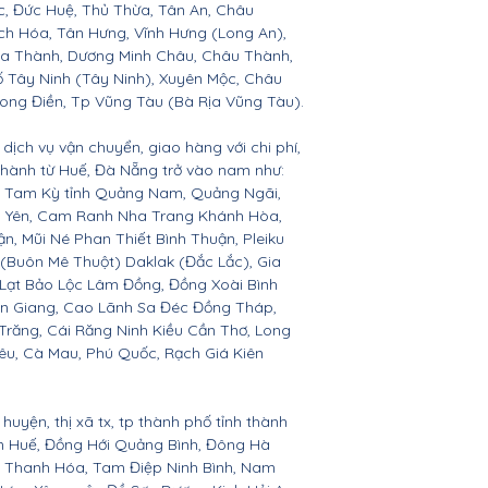
c, Đức Huệ, Thủ Thừa, Tân An, Châu
h Hóa, Tân Hưng, Vĩnh Hưng (Long An),
òa Thành, Dương Minh Châu, Châu Thành,
ố Tây Ninh (Tây Ninh), Xuyên Mộc, Châu
Long Điền, Tp Vũng Tàu (Bà Rịa Vũng Tàu).
dịch vụ vận chuyển, giao hàng với chi phí,
 thành từ Huế, Đà Nẵng trở vào nam như:
n, Tam Kỳ tỉnh Quảng Nam, Quảng Ngãi,
ú Yên, Cam Ranh Nha Trang Khánh Hòa,
 Mũi Né Phan Thiết Bình Thuận, Pleiku
 (Buôn Mê Thuột) Daklak (Đắc Lắc), Gia
Lạt Bảo Lộc Lâm Đồng, Đồng Xoài Bình
ền Giang, Cao Lãnh Sa Đéc Đồng Tháp,
 Trăng, Cái Răng Ninh Kiều Cần Thơ, Long
êu, Cà Mau, Phú Quốc, Rạch Giá Kiên
huyện, thị xã tx, tp thành phố tỉnh thành
ên Huế, Đồng Hới Quảng Bình, Đông Hà
n, Thanh Hóa, Tam Điệp Ninh Bình, Nam