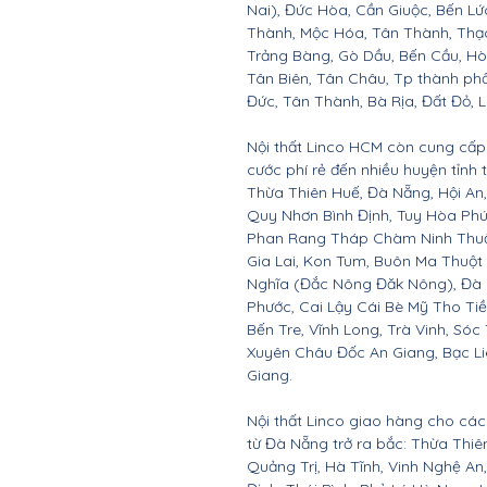
Nai), Đức Hòa, Cần Giuộc, Bến Lứ
Thành, Mộc Hóa, Tân Thành, Thạc
Trảng Bàng, Gò Dầu, Bến Cầu, H
Tân Biên, Tân Châu, Tp thành ph
Đức, Tân Thành, Bà Rịa, Đất Đỏ, 
Nội thất Linco HCM còn cung cấp 
cước phí rẻ đến nhiều huyện tỉnh
Thừa Thiên Huế, Đà Nẵng, Hội A
Quy Nhơn Bình Định, Tuy Hòa Ph
Phan Rang Tháp Chàm Ninh Thuận,
Gia Lai, Kon Tum, Buôn Ma Thuột
Nghĩa (Đắc Nông Đăk Nông), Đà 
Phước, Cai Lậy Cái Bè Mỹ Tho Ti
Bến Tre, Vĩnh Long, Trà Vinh, Sóc
Xuyên Châu Đốc An Giang, Bạc Li
Giang.
Nội thất Linco giao hàng cho các 
từ Đà Nẵng trở ra bắc: Thừa Thi
Quảng Trị, Hà Tĩnh, Vinh Nghệ A