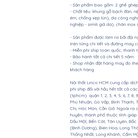
- Sản phẩm bao gồm: 2 ghế ghép 
- Chất liệu: khung gỗ bạch đàn
êm, chống xẹp lún), da công nghi
nghiệp - simili giả da), chân inox 
- Sản phẩm được làm ra bởi đội n
trên từng chi tiết và đường may 
- Miễn phí ship toàn quốc, thanh
- Bảo hành tất cả chi tiết 5 năm
- Shop nhận đặt hàng may đo the
khách hàng
Nội thất Linco HCM cung cấp dịch
phí ship đối với hầu hết tất cả c
(tphcm): quận 1, 2, 3, 4, 5, 6, 7, 8,
Phú Nhuận, Gò Vấp, Bình Thạnh, 
Chi, Hóc Môn, Cần Giờ. Ngoài ra 
huyện, thành phố thuộc tỉnh giáp 
Dầu Một, Bến Cát, Tân Uyên, Bắc
(Bình Dương), Biên Hòa, Long Th
Thống Nhất, Long Khánh, Cẩm Mỹ