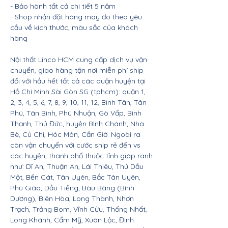
- Bảo hành tất cả chi tiết 5 năm
- Shop nhận đặt hàng may đo theo yêu
cầu về kích thước, màu sắc của khách
hàng
Nội thất Linco HCM cung cấp dịch vụ vận
chuyển, giao hàng tận nơi miễn phí ship
đối với hầu hết tất cả các quận huyện tại
Hồ Chí Minh Sài Gòn SG (tphcm): quận 1,
2, 3, 4, 5, 6, 7, 8, 9, 10, 11, 12, Bình Tân, Tân
Phú, Tân Bình, Phú Nhuận, Gò Vấp, Bình
Thạnh, Thủ Đức, huyện Bình Chánh, Nhà
Bè, Củ Chi, Hóc Môn, Cần Giờ. Ngoài ra
còn vận chuyển với cước ship rẻ đến vs
các huyện, thành phố thuộc tỉnh giáp ranh
như: Dĩ An, Thuận An, Lái Thiêu, Thủ Dầu
Một, Bến Cát, Tân Uyên, Bắc Tân Uyên,
Phú Giáo, Dầu Tiếng, Bàu Bàng (Bình
Dương), Biên Hòa, Long Thành, Nhơn
Trạch, Trảng Bom, Vĩnh Cửu, Thống Nhất,
Long Khánh, Cẩm Mỹ, Xuân Lộc, Định