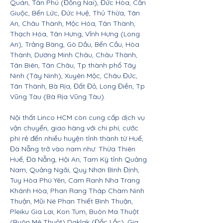
Quán, Tân Phú (Đồng Nai), Đức Hòa, Cần
Giuộc, Bến Lức, Đức Huệ, Thủ Thừa, Tân
An, Châu Thành, Mộc Hóa, Tân Thành,
Thạch Hóa, Tân Hưng, Vĩnh Hưng (Long
An), Trảng Bàng, Gò Dầu, Bến Cầu, Hòa
Thành, Dương Minh Châu, Châu Thành,
Tân Biên, Tân Châu, Tp thành phố Tây
Ninh (Tây Ninh), Xuyên Mộc, Châu Đức,
Tân Thành, Bà Rịa, Đất Đỏ, Long Điền, Tp
Vũng Tàu (Bà Rịa Vũng Tàu).
Nội thất Linco HCM còn cung cấp dịch vụ
vận chuyển, giao hàng với chi phí, cước
phí rẻ đến nhiều huyện tỉnh thành từ Huế,
Đà Nẵng trở vào nam như: Thừa Thiên
Huế, Đà Nẵng, Hội An, Tam Kỳ tỉnh Quảng
Nam, Quảng Ngãi, Quy Nhơn Bình Định,
Tuy Hòa Phú Yên, Cam Ranh Nha Trang
Khánh Hòa, Phan Rang Tháp Chàm Ninh
Thuận, Mũi Né Phan Thiết Bình Thuận,
Pleiku Gia Lai, Kon Tum, Buôn Ma Thuột
(Buôn Mê Thuột) Daklak (Đắc Lắc), Gia