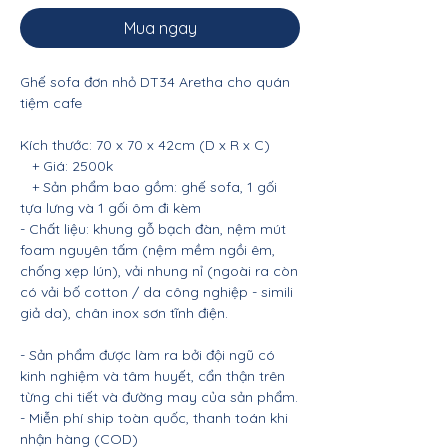
Mua ngay
Ghế sofa đơn nhỏ DT34 Aretha cho quán
tiệm cafe
Kích thước: 70 x 70 x 42cm (D x R x C)
+ Giá: 2500k
+ Sản phẩm bao gồm: ghế sofa, 1 gối
tựa lưng và 1 gối ôm đi kèm
- Chất liệu: khung gỗ bạch đàn, nệm mút
foam nguyên tấm (nệm mềm ngồi êm,
chống xẹp lún), vải nhung nỉ (ngoài ra còn
có vải bố cotton / da công nghiệp - simili
giả da), chân inox sơn tĩnh điện.
- Sản phẩm được làm ra bởi đội ngũ có
kinh nghiệm và tâm huyết, cẩn thận trên
từng chi tiết và đường may của sản phẩm.
- Miễn phí ship toàn quốc, thanh toán khi
nhận hàng (COD)