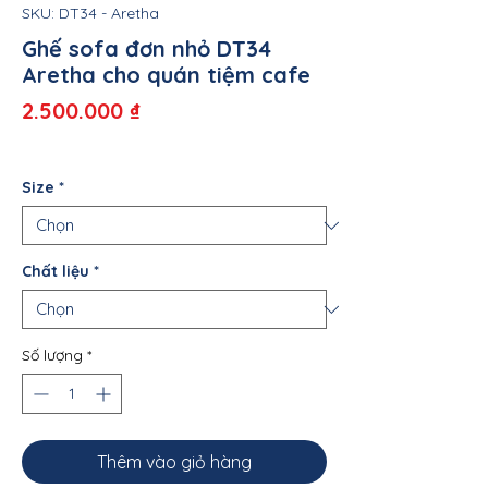
SKU: DT34 - Aretha
Ghế sofa đơn nhỏ DT34
Aretha cho quán tiệm cafe
Giá
2.500.000 ₫
Size
*
Chất liệu
*
Số lượng
*
Thêm vào giỏ hàng