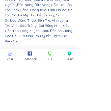
Nghĩa (Đắc Nông Đăk Nông), Đà Lạt Bảo
Lộc Lâm Đồng, Đồng Xoài Bình Phước, Cai
Lậy Cái Bè Mỹ Tho Tiền Giang, Cao Lãnh
Sa Đéc Đồng Tháp, Bến Tre, Vĩnh Long,
Trà Vinh, Sóc Trăng, Cái Răng Ninh Kiều
Cần Thơ, Long Xuyên Châu Đốc An Giang,
Bạc Liêu, Cà Mau, Phú Quốc, Rạch Giá
Kiên Giang.
Nội thất Linco giao hàng cho các huyện,
thị xã tx, tp thành phố tỉnh thành từ Đà
Zalo
Facebook
SĐT
Địa chỉ
Nẵng trở ra bắc: Thừa Thiên Huế, Đồng
Hới Quảng Bình, Đông Hà Quảng Trị, Hà
Tĩnh, Vinh Nghệ An, Thanh Hóa, Tam Điệp
Ninh Bình, Nam Định, Thái Bình, Phủ Lý Hà
Nam, Hưng Yên, quận Đồ Sơn Dương Kinh
Hải An Hồng Bàng Kiến An Lê Chân Ngô
Quyền và huyện An Dương An Lão Kiến
Thụy Thủy Nguyên Tiên Lãng Vĩnh Bảo
Hải Phòng, Hạ Long Cẩm Phả Uông Bí
Móng Cái Đông Triều Quảng Yên Vân Đồn