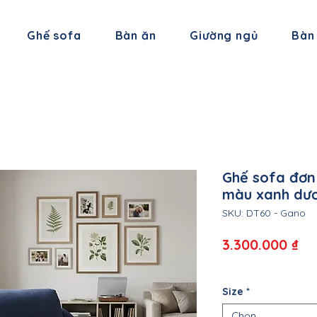
Ghế sofa
Bàn ăn
Giường ngủ
Bàn
Ghế sofa đơn
màu xanh dươ
SKU: DT60 - Gano
Gi
3.300.000 ₫
Size
*
Chọn