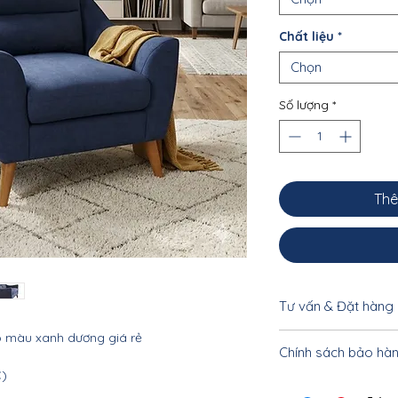
Chất liệu
*
Chọn
Số lượng
*
Thê
Tư vấn & Đặt hàng
o màu xanh dương giá rẻ
Để được tư vấn cụ 
Chính sách bảo hà
khách vui lòng liên
C)
033.332.8842 - 0962
Nội thất Linco HCM