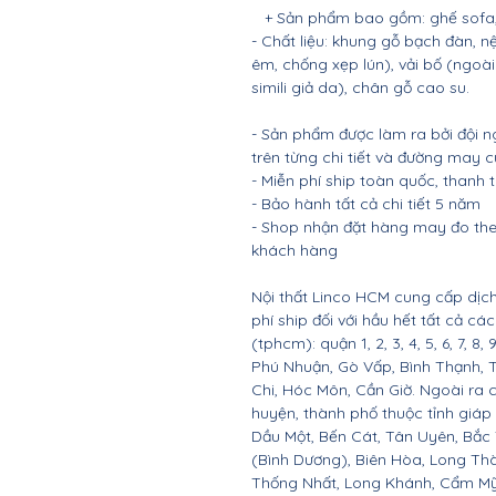
+ Sản phẩm bao gồm: ghế sofa, 1
- Chất liệu: khung gỗ bạch đàn
êm, chống xẹp lún), vải bố (ngoài
simili giả da), chân gỗ cao su.
- Sản phẩm được làm ra bởi đội n
trên từng chi tiết và đường may 
- Miễn phí ship toàn quốc, thanh
- Bảo hành tất cả chi tiết 5 năm
- Shop nhận đặt hàng may đo the
khách hàng
Nội thất Linco HCM cung cấp dịch
phí ship đối với hầu hết tất cả c
(tphcm): quận 1, 2, 3, 4, 5, 6, 7, 8,
Phú Nhuận, Gò Vấp, Bình Thạnh, 
Chi, Hóc Môn, Cần Giờ. Ngoài ra 
huyện, thành phố thuộc tỉnh giáp 
Dầu Một, Bến Cát, Tân Uyên, Bắc
(Bình Dương), Biên Hòa, Long Th
Thống Nhất, Long Khánh, Cẩm Mỹ