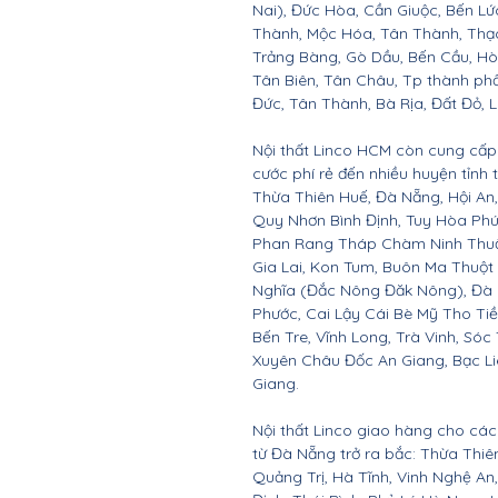
Nai), Đức Hòa, Cần Giuộc, Bến Lứ
Thành, Mộc Hóa, Tân Thành, Thạc
Trảng Bàng, Gò Dầu, Bến Cầu, H
Tân Biên, Tân Châu, Tp thành ph
Đức, Tân Thành, Bà Rịa, Đất Đỏ, 
Nội thất Linco HCM còn cung cấp 
cước phí rẻ đến nhiều huyện tỉnh
Thừa Thiên Huế, Đà Nẵng, Hội A
Quy Nhơn Bình Định, Tuy Hòa Ph
Phan Rang Tháp Chàm Ninh Thuận,
Gia Lai, Kon Tum, Buôn Ma Thuột
Nghĩa (Đắc Nông Đăk Nông), Đà 
Phước, Cai Lậy Cái Bè Mỹ Tho Ti
Bến Tre, Vĩnh Long, Trà Vinh, Sóc
Xuyên Châu Đốc An Giang, Bạc Li
Giang.
Nội thất Linco giao hàng cho các 
từ Đà Nẵng trở ra bắc: Thừa Thi
Quảng Trị, Hà Tĩnh, Vinh Nghệ A