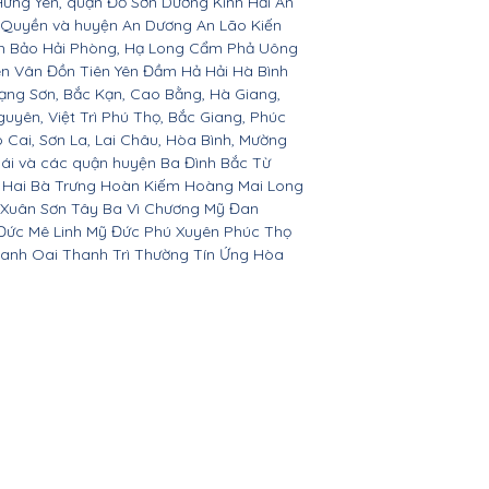
Hưng Yên, quận Đồ Sơn Dương Kinh Hải An
 Quyền và huyện An Dương An Lão Kiến
nh Bảo Hải Phòng, Hạ Long Cẩm Phả Uông
ên Vân Đồn Tiên Yên Đầm Hả Hải Hà Bình
ạng Sơn, Bắc Kạn, Cao Bằng, Hà Giang,
yên, Việt Trì Phú Thọ, Bắc Giang, Phúc
o Cai, Sơn La, Lai Châu, Hòa Bình, Mường
Bái và các quận huyện Ba Đình Bắc Từ
 Hai Bà Trưng Hoàn Kiếm Hoàng Mai Long
 Xuân Sơn Tây Ba Vì Chương Mỹ Đan
Đức Mê Linh Mỹ Đức Phú Xuyên Phúc Thọ
anh Oai Thanh Trì Thường Tín Ứng Hòa