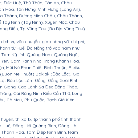
c, Đức Huệ, Thủ Thừa, Tân An, Châu
h Hóa, Tân Hưng, Vĩnh Hưng (Long An),
òa Thành, Dương Minh Châu, Châu Thành,
ố Tây Ninh (Tây Ninh), Xuyên Mộc, Châu
Long Điền, Tp Vũng Tàu (Bà Rịa Vũng Tàu).
dịch vụ vận chuyển, giao hàng với chi phí,
 thành từ Huế, Đà Nẵng trở vào nam như:
n, Tam Kỳ tỉnh Quảng Nam, Quảng Ngãi,
ú Yên, Cam Ranh Nha Trang Khánh Hòa,
 Mũi Né Phan Thiết Bình Thuận, Pleiku
 (Buôn Mê Thuột) Daklak (Đắc Lắc), Gia
Lạt Bảo Lộc Lâm Đồng, Đồng Xoài Bình
ền Giang, Cao Lãnh Sa Đéc Đồng Tháp,
 Trăng, Cái Răng Ninh Kiều Cần Thơ, Long
êu, Cà Mau, Phú Quốc, Rạch Giá Kiên
huyện, thị xã tx, tp thành phố tỉnh thành
ên Huế, Đồng Hới Quảng Bình, Đông Hà
n, Thanh Hóa, Tam Điệp Ninh Bình, Nam