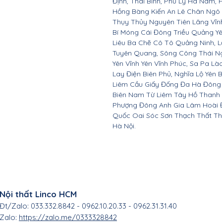
Định, Thái Bình, Phủ Lý Hà Nam, 
Hồng Bàng Kiến An Lê Chân Ngô
Thụy Thủy Nguyên Tiên Lãng Vĩ
Bí Móng Cái Đông Triều Quảng Y
Liêu Ba Chẽ Cô Tô Quảng Ninh, L
Tuyên Quang, Sông Công Thái Ngu
Yên Vĩnh Yên Vĩnh Phúc, Sa Pa Là
Lay Điện Biên Phủ, Nghĩa Lộ Yên 
Liêm Cầu Giấy Đống Đa Hà Đông
Biên Nam Từ Liêm Tây Hồ Thanh
Phượng Đông Anh Gia Lâm Hoài 
Quốc Oai Sóc Sơn Thạch Thất Th
Hà Nội.
Nội thất Linco HCM
Đt/Zalo: 033.332.8842 - 0962.10.20.33 - 0962.31.31.40
Zalo:
https://zalo.me/0333328842