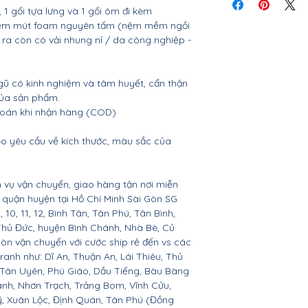
tiết
 gối tựa lưng và 1 gối ôm đi kèm
, nệm mút foam nguyên tấm (nệm mềm ngồi
 ra còn có vải nhung nỉ / da công nghiệp -
gũ có kinh nghiệm và tâm huyết, cẩn thận
của sản phẩm.
 toán khi nhận hàng (COD)
o yêu cầu về kích thước, màu sắc của
 vụ vận chuyển, giao hàng tận nơi miễn
ác quận huyện tại Hồ Chí Minh Sài Gòn SG
 9, 10, 11, 12, Bình Tân, Tân Phú, Tân Bình,
Thủ Đức, huyện Bình Chánh, Nhà Bè, Củ
còn vận chuyển với cước ship rẻ đến vs các
ranh như: Dĩ An, Thuận An, Lái Thiêu, Thủ
 Tân Uyên, Phú Giáo, Dầu Tiếng, Bàu Bàng
ành, Nhơn Trạch, Trảng Bom, Vĩnh Cửu,
, Xuân Lộc, Định Quán, Tân Phú (Đồng