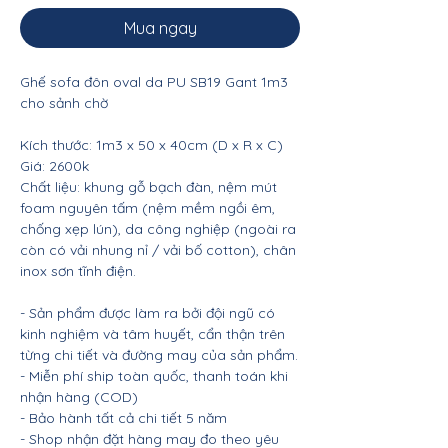
Mua ngay
Ghế sofa đôn oval da PU SB19 Gant 1m3
cho sảnh chờ
Kích thước: 1m3 x 50 x 40cm (D x R x C)
Giá: 2600k
Chất liệu: khung gỗ bạch đàn, nệm mút
foam nguyên tấm (nệm mềm ngồi êm,
chống xẹp lún), da công nghiệp (ngoài ra
còn có vải nhung nỉ / vải bố cotton), chân
inox sơn tĩnh điện.
- Sản phẩm được làm ra bởi đội ngũ có
kinh nghiệm và tâm huyết, cẩn thận trên
từng chi tiết và đường may của sản phẩm.
- Miễn phí ship toàn quốc, thanh toán khi
nhận hàng (COD)
- Bảo hành tất cả chi tiết 5 năm
- Shop nhận đặt hàng may đo theo yêu