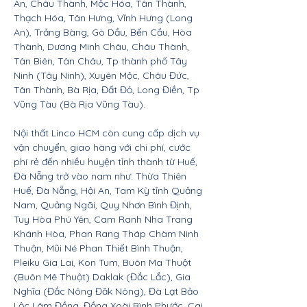
An, Châu Thành, Mộc Hóa, Tân Thành,
Thạch Hóa, Tân Hưng, Vĩnh Hưng (Long
An), Trảng Bàng, Gò Dầu, Bến Cầu, Hòa
Thành, Dương Minh Châu, Châu Thành,
Tân Biên, Tân Châu, Tp thành phố Tây
Ninh (Tây Ninh), Xuyên Mộc, Châu Đức,
Tân Thành, Bà Rịa, Đất Đỏ, Long Điền, Tp
Vũng Tàu (Bà Rịa Vũng Tàu).
Nội thất Linco HCM còn cung cấp dịch vụ
vận chuyển, giao hàng với chi phí, cước
phí rẻ đến nhiều huyện tỉnh thành từ Huế,
Đà Nẵng trở vào nam như: Thừa Thiên
Huế, Đà Nẵng, Hội An, Tam Kỳ tỉnh Quảng
Nam, Quảng Ngãi, Quy Nhơn Bình Định,
Tuy Hòa Phú Yên, Cam Ranh Nha Trang
Khánh Hòa, Phan Rang Tháp Chàm Ninh
Thuận, Mũi Né Phan Thiết Bình Thuận,
Pleiku Gia Lai, Kon Tum, Buôn Ma Thuột
(Buôn Mê Thuột) Daklak (Đắc Lắc), Gia
Nghĩa (Đắc Nông Đăk Nông), Đà Lạt Bảo
Lộc Lâm Đồng, Đồng Xoài Bình Phước, Cai