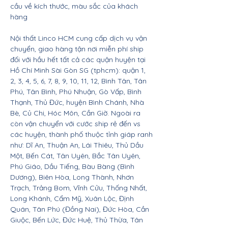
cầu về kích thước, màu sắc của khách
hàng
Nội thất Linco HCM cung cấp dịch vụ vận
chuyển, giao hàng tận nơi miễn phí ship
đối với hầu hết tất cả các quận huyện tại
Hồ Chí Minh Sài Gòn SG (tphcm): quận 1,
2, 3, 4, 5, 6, 7, 8, 9, 10, 11, 12, Bình Tân, Tân
Phú, Tân Bình, Phú Nhuận, Gò Vấp, Bình
Thạnh, Thủ Đức, huyện Bình Chánh, Nhà
Bè, Củ Chi, Hóc Môn, Cần Giờ. Ngoài ra
còn vận chuyển với cước ship rẻ đến vs
các huyện, thành phố thuộc tỉnh giáp ranh
như: Dĩ An, Thuận An, Lái Thiêu, Thủ Dầu
Một, Bến Cát, Tân Uyên, Bắc Tân Uyên,
Phú Giáo, Dầu Tiếng, Bàu Bàng (Bình
Dương), Biên Hòa, Long Thành, Nhơn
Trạch, Trảng Bom, Vĩnh Cửu, Thống Nhất,
Long Khánh, Cẩm Mỹ, Xuân Lộc, Định
Quán, Tân Phú (Đồng Nai), Đức Hòa, Cần
Giuộc, Bến Lức, Đức Huệ, Thủ Thừa, Tân