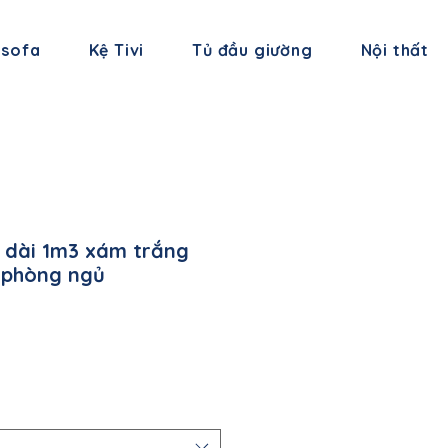
 sofa
Kệ Tivi
Tủ đầu giường
Nội thất
 dài 1m3 xám trắng
 phòng ngủ
á