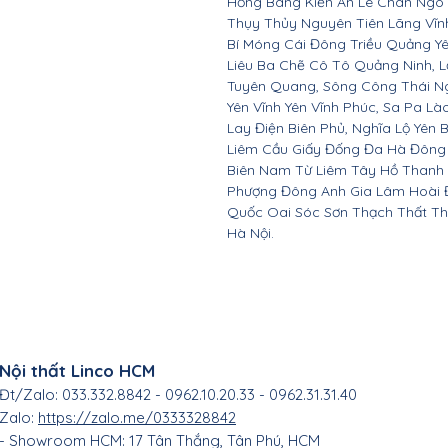
Hồng Bàng Kiến An Lê Chân Ngô
Thụy Thủy Nguyên Tiên Lãng Vĩ
Bí Móng Cái Đông Triều Quảng Y
Liêu Ba Chẽ Cô Tô Quảng Ninh, L
Tuyên Quang, Sông Công Thái Ngu
Yên Vĩnh Yên Vĩnh Phúc, Sa Pa Là
Lay Điện Biên Phủ, Nghĩa Lộ Yên 
Liêm Cầu Giấy Đống Đa Hà Đông
Biên Nam Từ Liêm Tây Hồ Thanh
Phượng Đông Anh Gia Lâm Hoài 
Quốc Oai Sóc Sơn Thạch Thất Th
Hà Nội.
Nội thất Linco HCM
Đt/Zalo: 033.332.8842 - 0962.10.20.33 - 0962.31.31.40
Zalo:
https://zalo.me/0333328842
- Showroom HCM: 17 Tân Thắng
, Tân Phú, HC
M