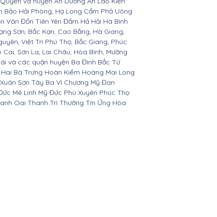
 Quyền và huyện An Dương An Lão Kiến
nh Bảo Hải Phòng, Hạ Long Cẩm Phả Uông
ên Vân Đồn Tiên Yên Đầm Hả Hải Hà Bình
ạng Sơn, Bắc Kạn, Cao Bằng, Hà Giang,
yên, Việt Trì Phú Thọ, Bắc Giang, Phúc
o Cai, Sơn La, Lai Châu, Hòa Bình, Mường
Bái và các quận huyện Ba Đình Bắc Từ
 Hai Bà Trưng Hoàn Kiếm Hoàng Mai Long
 Xuân Sơn Tây Ba Vì Chương Mỹ Đan
Đức Mê Linh Mỹ Đức Phú Xuyên Phúc Thọ
anh Oai Thanh Trì Thường Tín Ứng Hòa