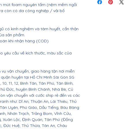
nệm mút foam nguyên tấm (nệm mềm ngồi
 ra còn có da công nghiệp / vải bố
gũ có kinh nghiệm và tâm huyết, cẩn thận
của sản phẩm.
 toán khi nhận hàng (COD)
o yêu cầu về kích thước, màu sắc của
 vụ vận chuyển, giao hàng tận nơi miễn
ác quận huyện tại Hồ Chí Minh Sài Gòn SG
 9, 10, 11, 12, Bình Tân, Tân Phú, Tân Bình,
Thủ Đức, huyện Bình Chánh, Nhà Bè, Củ
còn vận chuyển với cước ship rẻ đến vs các
ranh như: Dĩ An, Thuận An, Lái Thiêu, Thủ
 Tân Uyên, Phú Giáo, Dầu Tiếng, Bàu Bàng
ành, Nhơn Trạch, Trảng Bom, Vĩnh Cửu,
, Xuân Lộc, Định Quán, Tân Phú (Đồng
c, Đức Huệ, Thủ Thừa, Tân An, Châu