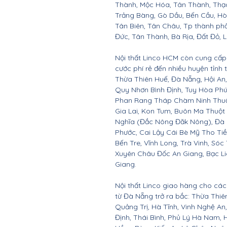
Thành, Mộc Hóa, Tân Thành, Thạc
Trảng Bàng, Gò Dầu, Bến Cầu, H
Tân Biên, Tân Châu, Tp thành ph
Đức, Tân Thành, Bà Rịa, Đất Đỏ, 
Nội thất Linco HCM còn cung cấp 
cước phí rẻ đến nhiều huyện tỉnh
Thừa Thiên Huế, Đà Nẵng, Hội A
Quy Nhơn Bình Định, Tuy Hòa Ph
Phan Rang Tháp Chàm Ninh Thuận,
Gia Lai, Kon Tum, Buôn Ma Thuột
Nghĩa (Đắc Nông Đăk Nông), Đà 
Phước, Cai Lậy Cái Bè Mỹ Tho Ti
Bến Tre, Vĩnh Long, Trà Vinh, Sóc
Xuyên Châu Đốc An Giang, Bạc Li
Giang.
Nội thất Linco giao hàng cho các 
từ Đà Nẵng trở ra bắc: Thừa Thi
Quảng Trị, Hà Tĩnh, Vinh Nghệ A
Định, Thái Bình, Phủ Lý Hà Nam, 