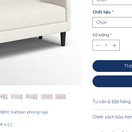
Chất liệu
*
Chọn
Số lượng
*
Thê
Tư vấn & Đặt hàng
 SB10 Saifaan phòng ngủ
Để được tư vấn cụ 
Chính sách bảo hà
khách vui lòng liên
 R x C)
033.332.8842 - 0962