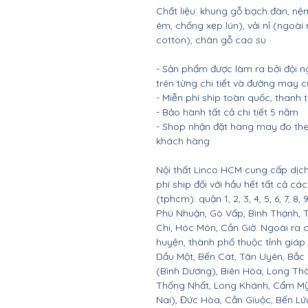
Chất liệu: khung gỗ bạch đàn, 
êm, chống xẹp lún), vải nỉ (ngoài
cotton), chân gỗ cao su
- Sản phẩm được làm ra bởi đội n
trên từng chi tiết và đường may 
- Miễn phí ship toàn quốc, thanh
- Bảo hành tất cả chi tiết 5 năm
- Shop nhận đặt hàng may đo the
khách hàng
Nội thất Linco HCM cung cấp dịch
phí ship đối với hầu hết tất cả c
(tphcm): quận 1, 2, 3, 4, 5, 6, 7, 8,
Phú Nhuận, Gò Vấp, Bình Thạnh, 
Chi, Hóc Môn, Cần Giờ. Ngoài ra 
huyện, thành phố thuộc tỉnh giáp 
Dầu Một, Bến Cát, Tân Uyên, Bắc
(Bình Dương), Biên Hòa, Long Th
Thống Nhất, Long Khánh, Cẩm Mỹ
Nai), Đức Hòa, Cần Giuộc, Bến Lứ