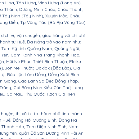
h Hóa, Tân Hưng, Vĩnh Hưng (Long An),
òa Thành, Dương Minh Châu, Châu Thành,
ố Tây Ninh (Tây Ninh), Xuyên Mộc, Châu
Long Điền, Tp Vũng Tàu (Bà Rịa Vũng Tàu).
dịch vụ vận chuyển, giao hàng với chi phí,
 thành từ Huế, Đà Nẵng trở vào nam như:
n, Tam Kỳ tỉnh Quảng Nam, Quảng Ngãi,
ú Yên, Cam Ranh Nha Trang Khánh Hòa,
 Mũi Né Phan Thiết Bình Thuận, Pleiku
 (Buôn Mê Thuột) Daklak (Đắc Lắc), Gia
Lạt Bảo Lộc Lâm Đồng, Đồng Xoài Bình
ền Giang, Cao Lãnh Sa Đéc Đồng Tháp,
 Trăng, Cái Răng Ninh Kiều Cần Thơ, Long
êu, Cà Mau, Phú Quốc, Rạch Giá Kiên
huyện, thị xã tx, tp thành phố tỉnh thành
ên Huế, Đồng Hới Quảng Bình, Đông Hà
n, Thanh Hóa, Tam Điệp Ninh Bình, Nam
Hưng Yên, quận Đồ Sơn Dương Kinh Hải An