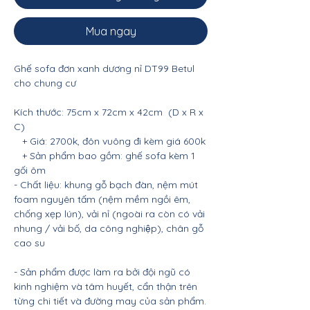
Mua ngay
Ghế sofa đơn xanh dương nỉ DT99 Betul
cho chung cư
Kích thước: 75cm x 72cm x 42cm (D x R x
C)
+ Giá: 2700k, đôn vuông đi kèm giá 600k
+ Sản phẩm bao gồm: ghế sofa kèm 1
gối ôm
- Chất liệu: khung gỗ bạch đàn, nệm mút
foam nguyên tấm (nệm mềm ngồi êm,
chống xẹp lún), vải nỉ (ngoài ra còn có vải
nhung / vải bố, da công nghiệp), chân gỗ
cao su
- Sản phẩm được làm ra bởi đội ngũ có
kinh nghiệm và tâm huyết, cẩn thận trên
từng chi tiết và đường may của sản phẩm.