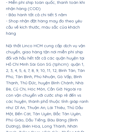
- Miễn phí ship toàn quốc, thanh toán khi
nhận hàng (COD)
- Bảo hành tất cả chi tiết 5 năm
- Shop nhận đặt hàng may đo theo yêu
cầu về kích thước, màu sắc của khách
hàng
Nội thất Linco HCM cung cấp dịch vụ vận
chuyển, giao hàng tận nơi miễn phí ship
đối với hầu hết tất cả các quận huyện tại
Hồ Chí Minh Sài Gòn SG (tphcm): quận 1,
2, 3, 4, 5, 6, 7, 8, 9, 10, 11, 12, Bình Tân, Tân
Phú, Tân Bình, Phú Nhuận, Gò Vấp, Bình
Thạnh, Thủ Đức, huyện Bình Chánh, Nhà
Bè, Củ Chi, Hóc Môn, Cần Giờ. Ngoài ra
còn vận chuyển với cước ship rẻ đến vs
các huyện, thành phố thuộc tỉnh giáp ranh
như: Dĩ An, Thuận An, Lái Thiêu, Thủ Dầu
Một, Bến Cát, Tân Uyên, Bắc Tân Uyên,
Phú Giáo, Dầu Tiếng, Bàu Bàng (Bình
Dương), Biên Hòa, Long Thành, Nhơn