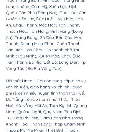
Trạch, Trảng Bom, Vĩnh Cửu, Thống Nhất,
Long Khánh, Cẩm Mỹ, Xuân Lộc, Định
Quán, Tân Phú (Đồng Nai), Đức Hòa, Cần
Giuộc, Bến Lức, Đức Huệ, Thủ Thừa, Tân
An, Châu Thành, Mộc Hóa, Tân Thành,
Thạch Hóa, Tân Hưng, Vĩnh Hưng (Long
An), Trảng Bàng, Gò Dầu, Bến Cầu, Hòa
Thành, Dương Minh Châu, Châu Thành,
Tân Biên, Tân Châu, Tp thành phố Tây
Ninh (Tây Ninh), Xuyên Mộc, Châu Đức,
Tân Thành, Bà Rịa, Đất Đỏ, Long Điền, Tp
Vũng Tàu (Bà Rịa Vũng Tàu).
Nội thất Linco HCM còn cung cấp dịch vụ
vận chuyển, giao hàng với chi phí, cước
phí rẻ đến nhiều huyện tỉnh thành từ Huế,
Đà Nẵng trở vào nam như: Thừa Thiên
Huế, Đà Nẵng, Hội An, Tam Kỳ tỉnh Quảng
Nam, Quảng Ngãi, Quy Nhơn Bình Định,
Tuy Hòa Phú Yên, Cam Ranh Nha Trang
Khánh Hòa, Phan Rang Tháp Chàm Ninh
Thuận, Mũi Né Phan Thiết Bình Thuận,