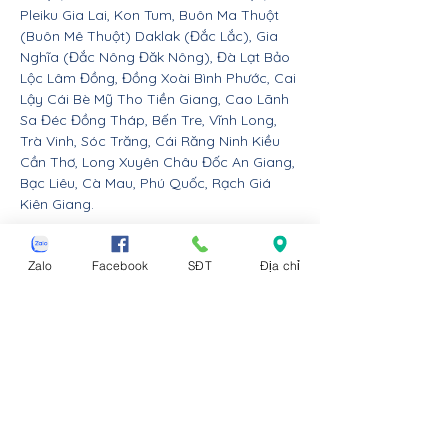
Pleiku Gia Lai, Kon Tum, Buôn Ma Thuột
(Buôn Mê Thuột) Daklak (Đắc Lắc), Gia
Nghĩa (Đắc Nông Đăk Nông), Đà Lạt Bảo
Lộc Lâm Đồng, Đồng Xoài Bình Phước, Cai
Lậy Cái Bè Mỹ Tho Tiền Giang, Cao Lãnh
Sa Đéc Đồng Tháp, Bến Tre, Vĩnh Long,
Trà Vinh, Sóc Trăng, Cái Răng Ninh Kiều
Cần Thơ, Long Xuyên Châu Đốc An Giang,
Bạc Liêu, Cà Mau, Phú Quốc, Rạch Giá
Kiên Giang.
Nội thất Linco giao hàng cho các huyện,
Zalo
Facebook
SĐT
Địa chỉ
thị xã tx, tp thành phố tỉnh thành từ Đà
Nẵng trở ra bắc: Thừa Thiên Huế, Đồng
Hới Quảng Bình, Đông Hà Quảng Trị, Hà
Tĩnh, Vinh Nghệ An, Thanh Hóa, Tam Điệp
Ninh Bình, Nam Định, Thái Bình, Phủ Lý Hà
Nam, Hưng Yên, quận Đồ Sơn Dương Kinh
Hải An Hồng Bàng Kiến An Lê Chân Ngô
Quyền và huyện An Dương An Lão Kiến
Thụy Thủy Nguyên Tiên Lãng Vĩnh Bảo