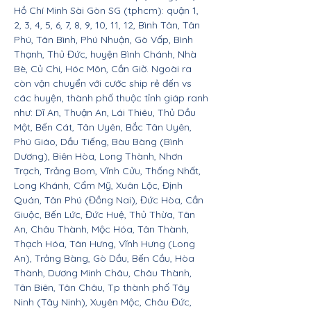
Hồ Chí Minh Sài Gòn SG (tphcm): quận 1,
2, 3, 4, 5, 6, 7, 8, 9, 10, 11, 12, Bình Tân, Tân
Phú, Tân Bình, Phú Nhuận, Gò Vấp, Bình
Thạnh, Thủ Đức, huyện Bình Chánh, Nhà
Bè, Củ Chi, Hóc Môn, Cần Giờ. Ngoài ra
còn vận chuyển với cước ship rẻ đến vs
các huyện, thành phố thuộc tỉnh giáp ranh
như: Dĩ An, Thuận An, Lái Thiêu, Thủ Dầu
Một, Bến Cát, Tân Uyên, Bắc Tân Uyên,
Phú Giáo, Dầu Tiếng, Bàu Bàng (Bình
Dương), Biên Hòa, Long Thành, Nhơn
Trạch, Trảng Bom, Vĩnh Cửu, Thống Nhất,
Long Khánh, Cẩm Mỹ, Xuân Lộc, Định
Quán, Tân Phú (Đồng Nai), Đức Hòa, Cần
Giuộc, Bến Lức, Đức Huệ, Thủ Thừa, Tân
An, Châu Thành, Mộc Hóa, Tân Thành,
Thạch Hóa, Tân Hưng, Vĩnh Hưng (Long
An), Trảng Bàng, Gò Dầu, Bến Cầu, Hòa
Thành, Dương Minh Châu, Châu Thành,
Tân Biên, Tân Châu, Tp thành phố Tây
Ninh (Tây Ninh), Xuyên Mộc, Châu Đức,