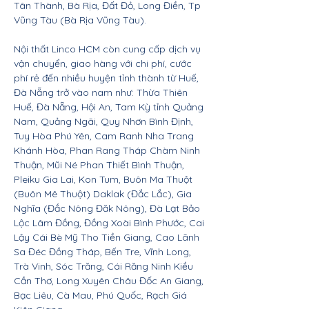
Tân Thành, Bà Rịa, Đất Đỏ, Long Điền, Tp
Vũng Tàu (Bà Rịa Vũng Tàu).
Nội thất Linco HCM còn cung cấp dịch vụ
vận chuyển, giao hàng với chi phí, cước
phí rẻ đến nhiều huyện tỉnh thành từ Huế,
Đà Nẵng trở vào nam như: Thừa Thiên
Huế, Đà Nẵng, Hội An, Tam Kỳ tỉnh Quảng
Nam, Quảng Ngãi, Quy Nhơn Bình Định,
Tuy Hòa Phú Yên, Cam Ranh Nha Trang
Khánh Hòa, Phan Rang Tháp Chàm Ninh
Thuận, Mũi Né Phan Thiết Bình Thuận,
Pleiku Gia Lai, Kon Tum, Buôn Ma Thuột
(Buôn Mê Thuột) Daklak (Đắc Lắc), Gia
Nghĩa (Đắc Nông Đăk Nông), Đà Lạt Bảo
Lộc Lâm Đồng, Đồng Xoài Bình Phước, Cai
Lậy Cái Bè Mỹ Tho Tiền Giang, Cao Lãnh
Sa Đéc Đồng Tháp, Bến Tre, Vĩnh Long,
Trà Vinh, Sóc Trăng, Cái Răng Ninh Kiều
Cần Thơ, Long Xuyên Châu Đốc An Giang,
Bạc Liêu, Cà Mau, Phú Quốc, Rạch Giá