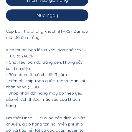
Thêm vào giỏ hàng
Mua ngay
Cặp bàn trà phòng khách BTPK27 Zampo
mặt đá đen trắng
Kích thước: bàn lớn 60x45, bàn nhỏ 45x40
+ Giá: 2400k
- Chất liệu: bàn đá trắng đen, khung sắt
sơn tĩnh điện.
- Bảo hành tất cả chi tiết 3 năm.
- Miễn phí ship toàn quốc, thanh toán khi
nhận hàng (COD)
- Shop nhận đặt hàng may đo theo yêu
cầu về kích thước, màu sắc của khách
hàng
Nội thất Linco HCM cung cấp dịch vụ vận
chuyển, giao hàng tận nơi miễn phí ship
đối với hầu hết tất cả các quận huyện tại