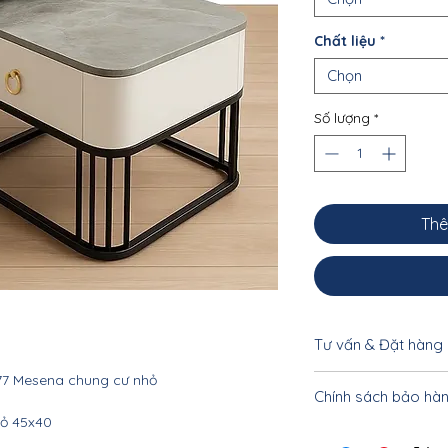
Chất liệu
*
Chọn
Số lượng
*
Thê
Tư vấn & Đặt hàng
77 Mesena chung cư nhỏ
Để được tư vấn cụ 
Chính sách bảo hà
khách vui lòng liên
hỏ 45x40
033.332.8842 - 0962
Nội thất Linco HCM