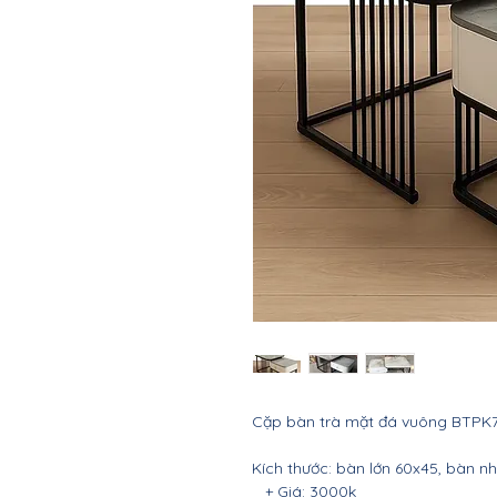
Cặp bàn trà mặt đá vuông BTPK
Kích thước: bàn lớn 60x45, bàn n
+ Giá: 3000k