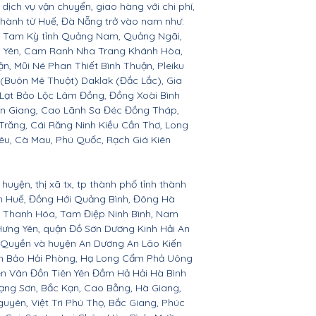
dịch vụ vận chuyển, giao hàng với chi phí,
 thành từ Huế, Đà Nẵng trở vào nam như:
n, Tam Kỳ tỉnh Quảng Nam, Quảng Ngãi,
ú Yên, Cam Ranh Nha Trang Khánh Hòa,
 Mũi Né Phan Thiết Bình Thuận, Pleiku
 (Buôn Mê Thuột) Daklak (Đắc Lắc), Gia
Lạt Bảo Lộc Lâm Đồng, Đồng Xoài Bình
ền Giang, Cao Lãnh Sa Đéc Đồng Tháp,
 Trăng, Cái Răng Ninh Kiều Cần Thơ, Long
êu, Cà Mau, Phú Quốc, Rạch Giá Kiên
huyện, thị xã tx, tp thành phố tỉnh thành
ên Huế, Đồng Hới Quảng Bình, Đông Hà
n, Thanh Hóa, Tam Điệp Ninh Bình, Nam
Hưng Yên, quận Đồ Sơn Dương Kinh Hải An
 Quyền và huyện An Dương An Lão Kiến
nh Bảo Hải Phòng, Hạ Long Cẩm Phả Uông
ên Vân Đồn Tiên Yên Đầm Hả Hải Hà Bình
ạng Sơn, Bắc Kạn, Cao Bằng, Hà Giang,
yên, Việt Trì Phú Thọ, Bắc Giang, Phúc