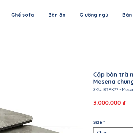
Ghế sofa
Bàn ăn
Giường ngủ
Bàn
Cặp bàn trà 
Mesena chung
SKU: BTPK77 - Mese
Gi
3.000.000 ₫
Size
*
Chọn