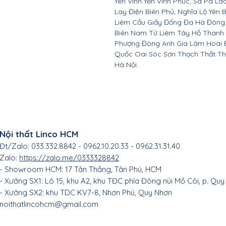
Yên Vĩnh Yên Vĩnh Phúc, Sa Pa Là
Lay Điện Biên Phủ, Nghĩa Lộ Yên 
Liêm Cầu Giấy Đống Đa Hà Đông
Biên Nam Từ Liêm Tây Hồ Thanh
Phượng Đông Anh Gia Lâm Hoài 
Quốc Oai Sóc Sơn Thạch Thất Th
Hà Nội.
Nội thất Linco HCM
Đt/Zalo: 033.332.8842 - 0962.10.20.33 - 0962.31.31.40
Zalo:
https://zalo.me/0333328842
- Showroom HCM: 17 Tân Thắng
, Tân Phú, HC
M
- Xưởng SX1: Lô 15, khu A2, khu TĐC phía Đông núi Mồ Côi, p. Quy
- Xưởng SX2: khu TDC KV7-8, Nhơn Phú, Quy Nhơn
noithatlincohcm@gmail.com