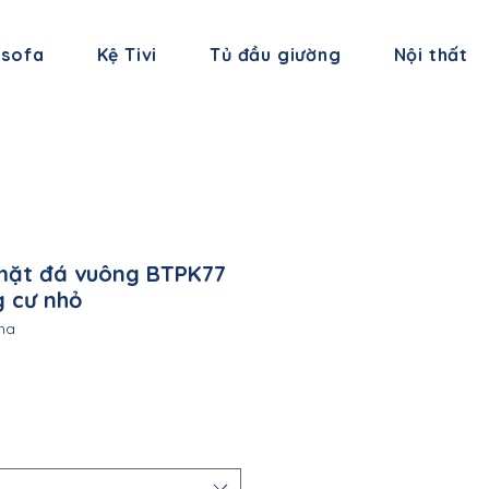
 sofa
Kệ Tivi
Tủ đầu giường
Nội thất
mặt đá vuông BTPK77
 cư nhỏ
na
á