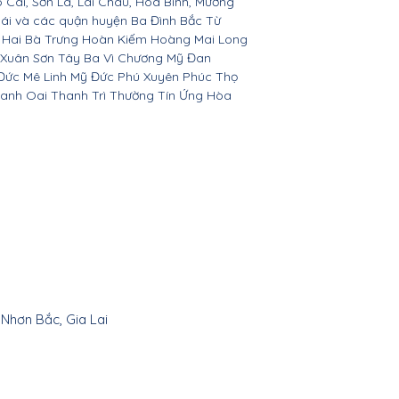
o Cai, Sơn La, Lai Châu, Hòa Bình, Mường
Bái và các quận huyện Ba Đình Bắc Từ
 Hai Bà Trưng Hoàn Kiếm Hoàng Mai Long
 Xuân Sơn Tây Ba Vì Chương Mỹ Đan
Đức Mê Linh Mỹ Đức Phú Xuyên Phúc Thọ
anh Oai Thanh Trì Thường Tín Ứng Hòa
 Nhơn Bắc, Gia Lai