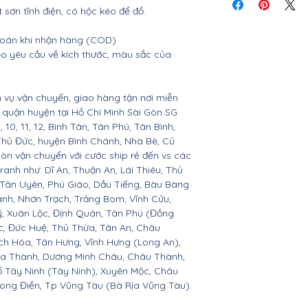
tiết
 sơn tĩnh điện, có hộc kéo để đồ.
 toán khi nhận hàng (COD)
o yêu cầu về kích thước, màu sắc của
 vụ vận chuyển, giao hàng tận nơi miễn
ác quận huyện tại Hồ Chí Minh Sài Gòn SG
 9, 10, 11, 12, Bình Tân, Tân Phú, Tân Bình,
Thủ Đức, huyện Bình Chánh, Nhà Bè, Củ
còn vận chuyển với cước ship rẻ đến vs các
ranh như: Dĩ An, Thuận An, Lái Thiêu, Thủ
 Tân Uyên, Phú Giáo, Dầu Tiếng, Bàu Bàng
ành, Nhơn Trạch, Trảng Bom, Vĩnh Cửu,
, Xuân Lộc, Định Quán, Tân Phú (Đồng
c, Đức Huệ, Thủ Thừa, Tân An, Châu
h Hóa, Tân Hưng, Vĩnh Hưng (Long An),
òa Thành, Dương Minh Châu, Châu Thành,
ố Tây Ninh (Tây Ninh), Xuyên Mộc, Châu
Long Điền, Tp Vũng Tàu (Bà Rịa Vũng Tàu).