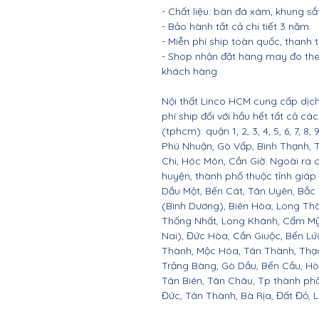
- Chất liệu: bàn đá xám, khung sắt
- Bảo hành tất cả chi tiết 3 năm.
- Miễn phí ship toàn quốc, thanh
- Shop nhận đặt hàng may đo the
khách hàng
Nội thất Linco HCM cung cấp dịch
phí ship đối với hầu hết tất cả c
(tphcm): quận 1, 2, 3, 4, 5, 6, 7, 8,
Phú Nhuận, Gò Vấp, Bình Thạnh, 
Chi, Hóc Môn, Cần Giờ. Ngoài ra 
huyện, thành phố thuộc tỉnh giáp 
Dầu Một, Bến Cát, Tân Uyên, Bắc
(Bình Dương), Biên Hòa, Long Th
Thống Nhất, Long Khánh, Cẩm Mỹ
Nai), Đức Hòa, Cần Giuộc, Bến Lứ
Thành, Mộc Hóa, Tân Thành, Thạc
Trảng Bàng, Gò Dầu, Bến Cầu, H
Tân Biên, Tân Châu, Tp thành ph
Đức, Tân Thành, Bà Rịa, Đất Đỏ, 