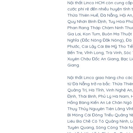
Nội thất Linco HCM còn cung cấp 
cước phí rẻ đến nhiều huyện tỉnh
Thừa Thiên Huế, Đà Nẵng, Hội A
Quy Nhơn Bình Định, Tuy Hòa Ph
Phan Rang Tháp Chàm Ninh Thuận,
Gia Lai, Kon Tum, Buôn Ma Thuột
Nghĩa (Đắc Nông Đăk Nông), Đà 
Phước, Cai Lậy Cái Bè Mỹ Tho Ti
Bến Tre, Vĩnh Long, Trà Vinh, Sóc
Xuyên Châu Đốc An Giang, Bạc Li
Giang.
Nội thất Linco giao hàng cho các 
từ Đà Nẵng trở ra bắc: Thừa Thi
Quảng Trị, Hà Tĩnh, Vinh Nghệ A
Định, Thái Bình, Phủ Lý Hà Nam, 
Hồng Bàng Kiến An Lê Chân Ngô
Thụy Thủy Nguyên Tiên Lãng Vĩ
Bí Móng Cái Đông Triều Quảng Y
Liêu Ba Chẽ Cô Tô Quảng Ninh, L
Tuyên Quang, Sông Công Thái Ngu