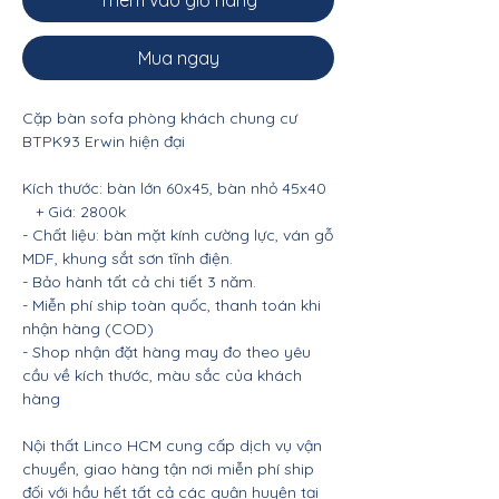
Thêm vào giỏ hàng
Mua ngay
Cặp bàn sofa phòng khách chung cư
BTPK93 Erwin hiện đại
Kích thước: bàn lớn 60x45, bàn nhỏ 45x40
+ Giá: 2800k
- Chất liệu: bàn mặt kính cường lực, ván gỗ
MDF, khung sắt sơn tĩnh điện.
- Bảo hành tất cả chi tiết 3 năm.
- Miễn phí ship toàn quốc, thanh toán khi
nhận hàng (COD)
- Shop nhận đặt hàng may đo theo yêu
cầu về kích thước, màu sắc của khách
hàng
Nội thất Linco HCM cung cấp dịch vụ vận
chuyển, giao hàng tận nơi miễn phí ship
đối với hầu hết tất cả các quận huyện tại