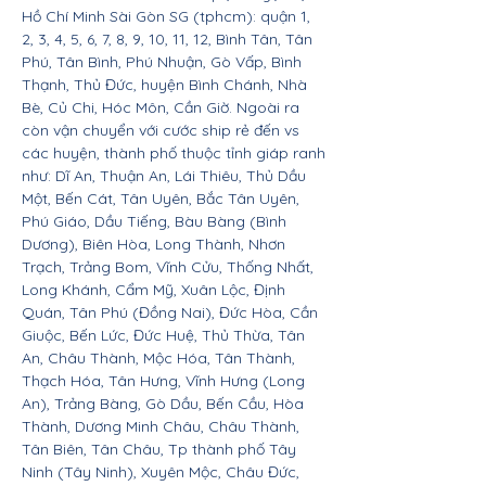
Hồ Chí Minh Sài Gòn SG (tphcm): quận 1,
2, 3, 4, 5, 6, 7, 8, 9, 10, 11, 12, Bình Tân, Tân
Phú, Tân Bình, Phú Nhuận, Gò Vấp, Bình
Thạnh, Thủ Đức, huyện Bình Chánh, Nhà
Bè, Củ Chi, Hóc Môn, Cần Giờ. Ngoài ra
còn vận chuyển với cước ship rẻ đến vs
các huyện, thành phố thuộc tỉnh giáp ranh
như: Dĩ An, Thuận An, Lái Thiêu, Thủ Dầu
Một, Bến Cát, Tân Uyên, Bắc Tân Uyên,
Phú Giáo, Dầu Tiếng, Bàu Bàng (Bình
Dương), Biên Hòa, Long Thành, Nhơn
Trạch, Trảng Bom, Vĩnh Cửu, Thống Nhất,
Long Khánh, Cẩm Mỹ, Xuân Lộc, Định
Quán, Tân Phú (Đồng Nai), Đức Hòa, Cần
Giuộc, Bến Lức, Đức Huệ, Thủ Thừa, Tân
An, Châu Thành, Mộc Hóa, Tân Thành,
Thạch Hóa, Tân Hưng, Vĩnh Hưng (Long
An), Trảng Bàng, Gò Dầu, Bến Cầu, Hòa
Thành, Dương Minh Châu, Châu Thành,
Tân Biên, Tân Châu, Tp thành phố Tây
Ninh (Tây Ninh), Xuyên Mộc, Châu Đức,