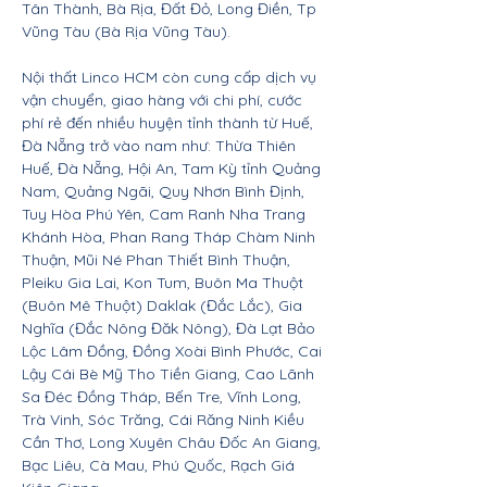
Tân Thành, Bà Rịa, Đất Đỏ, Long Điền, Tp
Vũng Tàu (Bà Rịa Vũng Tàu).
Nội thất Linco HCM còn cung cấp dịch vụ
vận chuyển, giao hàng với chi phí, cước
phí rẻ đến nhiều huyện tỉnh thành từ Huế,
Đà Nẵng trở vào nam như: Thừa Thiên
Huế, Đà Nẵng, Hội An, Tam Kỳ tỉnh Quảng
Nam, Quảng Ngãi, Quy Nhơn Bình Định,
Tuy Hòa Phú Yên, Cam Ranh Nha Trang
Khánh Hòa, Phan Rang Tháp Chàm Ninh
Thuận, Mũi Né Phan Thiết Bình Thuận,
Pleiku Gia Lai, Kon Tum, Buôn Ma Thuột
(Buôn Mê Thuột) Daklak (Đắc Lắc), Gia
Nghĩa (Đắc Nông Đăk Nông), Đà Lạt Bảo
Lộc Lâm Đồng, Đồng Xoài Bình Phước, Cai
Lậy Cái Bè Mỹ Tho Tiền Giang, Cao Lãnh
Sa Đéc Đồng Tháp, Bến Tre, Vĩnh Long,
Trà Vinh, Sóc Trăng, Cái Răng Ninh Kiều
Cần Thơ, Long Xuyên Châu Đốc An Giang,
Bạc Liêu, Cà Mau, Phú Quốc, Rạch Giá